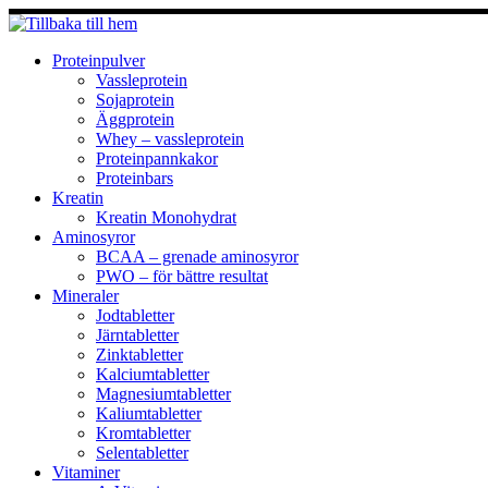
Hoppa
till
innehåll
Proteinpulver
Vassleprotein
Sojaprotein
Äggprotein
Whey – vassleprotein
Proteinpannkakor
Proteinbars
Kreatin
Kreatin Monohydrat
Aminosyror
BCAA – grenade aminosyror
PWO – för bättre resultat
Mineraler
Jodtabletter
Järntabletter
Zinktabletter
Kalciumtabletter
Magnesiumtabletter
Kaliumtabletter
Kromtabletter
Selentabletter
Vitaminer