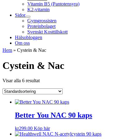
Vitamin B5 (Pantotensyra)
K2-vitamin
Sidor
Gymgrossisten
Proteinbolaget
Svenskt Kosttillskott
Hälsobloggen
Om oss
Hem
»
Cystein & Nac
Cystein & Nac
Visar alla 6 resultat
Better You NAC 90 kaps
kr
299.00
Köp här