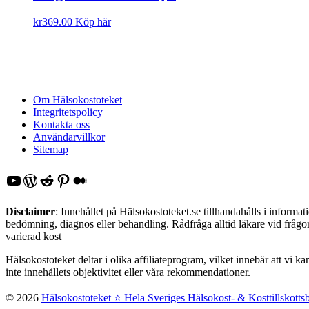
kr
369.00
Köp här
Om Hälsokostoteket
Integritetspolicy
Kontakta oss
Användarvillkor
Sitemap
YouTube
WordPress
Reddit
Pinterest
Medium
Disclaimer
: Innehållet på Hälsokostoteket.se tillhandahålls i inform
bedömning, diagnos eller behandling. Rådfråga alltid läkare vid frågor 
varierad kost
Hälsokostoteket deltar i olika affiliateprogram, vilket innebär att vi k
inte innehållets objektivitet eller våra rekommendationer.
© 2026
Hälsokostoteket ⭐️ Hela Sveriges Hälsokost- & Kosttillskotts