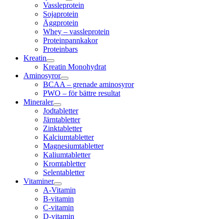
Vassleprotein
Sojaprotein
Äggprotein
Whey – vassleprotein
Proteinpannkakor
Proteinbars
Kreatin
Kreatin Monohydrat
Aminosyror
BCAA – grenade aminosyror
PWO – för bättre resultat
Mineraler
Jodtabletter
Järntabletter
Zinktabletter
Kalciumtabletter
Magnesiumtabletter
Kaliumtabletter
Kromtabletter
Selentabletter
Vitaminer
A-Vitamin
B-vitamin
C-vitamin
D-vitamin