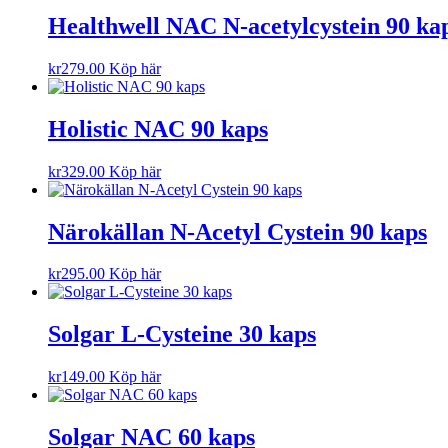
Healthwell NAC N-acetylcystein 90 ka
kr
279.00
Köp här
Holistic NAC 90 kaps
kr
329.00
Köp här
Närokällan N-Acetyl Cystein 90 kaps
kr
295.00
Köp här
Solgar L-Cysteine 30 kaps
kr
149.00
Köp här
Solgar NAC 60 kaps