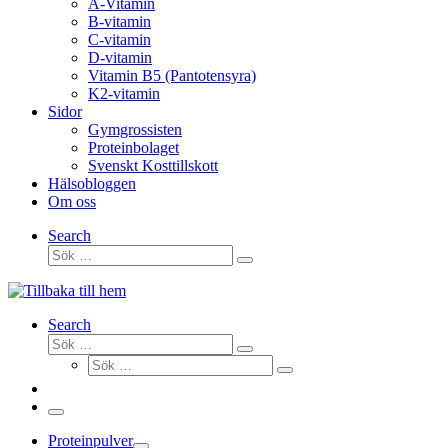
A-Vitamin
B-vitamin
C-vitamin
D-vitamin
Vitamin B5 (Pantotensyra)
K2-vitamin
Sidor
Gymgrossisten
Proteinbolaget
Svenskt Kosttillskott
Hälsobloggen
Om oss
Search
Sök
Sök
…
Search
Sök
Sök
Sök
…
Sök
…
Meny
Proteinpulver