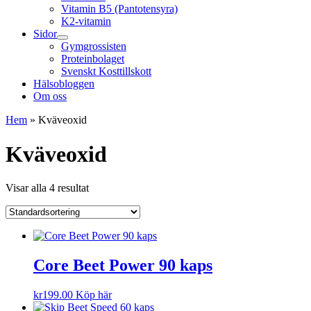
Vitamin B5 (Pantotensyra)
K2-vitamin
Sidor
Gymgrossisten
Proteinbolaget
Svenskt Kosttillskott
Hälsobloggen
Om oss
Hem
»
Kväveoxid
Kväveoxid
Visar alla 4 resultat
Core Beet Power 90 kaps
kr
199.00
Köp här