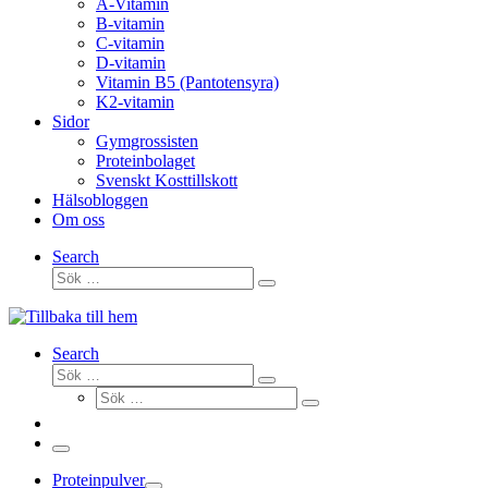
A-Vitamin
B-vitamin
C-vitamin
D-vitamin
Vitamin B5 (Pantotensyra)
K2-vitamin
Sidor
Gymgrossisten
Proteinbolaget
Svenskt Kosttillskott
Hälsobloggen
Om oss
Search
Sök
Sök
…
Search
Sök
Sök
Sök
…
Sök
…
Meny
Proteinpulver