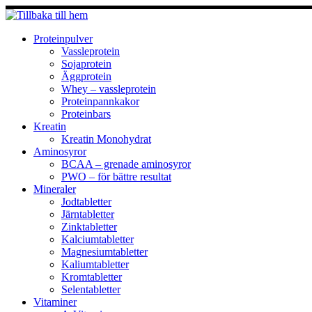
Hoppa
till
innehåll
Proteinpulver
Vassleprotein
Sojaprotein
Äggprotein
Whey – vassleprotein
Proteinpannkakor
Proteinbars
Kreatin
Kreatin Monohydrat
Aminosyror
BCAA – grenade aminosyror
PWO – för bättre resultat
Mineraler
Jodtabletter
Järntabletter
Zinktabletter
Kalciumtabletter
Magnesiumtabletter
Kaliumtabletter
Kromtabletter
Selentabletter
Vitaminer