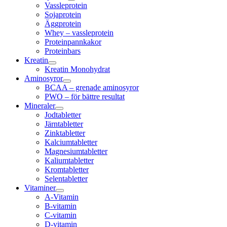
Vassleprotein
Sojaprotein
Äggprotein
Whey – vassleprotein
Proteinpannkakor
Proteinbars
Kreatin
Kreatin Monohydrat
Aminosyror
BCAA – grenade aminosyror
PWO – för bättre resultat
Mineraler
Jodtabletter
Järntabletter
Zinktabletter
Kalciumtabletter
Magnesiumtabletter
Kaliumtabletter
Kromtabletter
Selentabletter
Vitaminer
A-Vitamin
B-vitamin
C-vitamin
D-vitamin