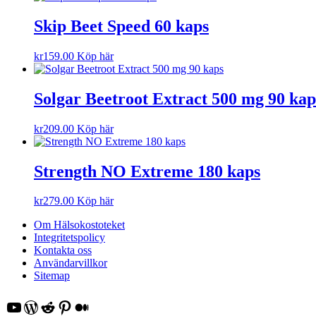
Skip Beet Speed 60 kaps
kr
159.00
Köp här
Solgar Beetroot Extract 500 mg 90 kap
kr
209.00
Köp här
Strength NO Extreme 180 kaps
kr
279.00
Köp här
Om Hälsokostoteket
Integritetspolicy
Kontakta oss
Användarvillkor
Sitemap
YouTube
WordPress
Reddit
Pinterest
Medium