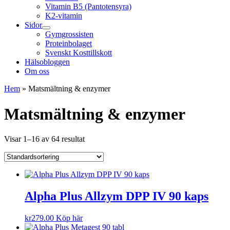
Vitamin B5 (Pantotensyra)
K2-vitamin
Sidor
Gymgrossisten
Proteinbolaget
Svenskt Kosttillskott
Hälsobloggen
Om oss
Hem
»
Matsmältning & enzymer
Matsmältning & enzymer
Visar 1–16 av 64 resultat
Alpha Plus Allzym DPP IV 90 kaps
kr
279.00
Köp här