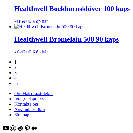
Healthwell Bockhornsklöver 100 kaps
kr
169.00
Köp här
Healthwell Bromelain 500 90 kaps
kr
249.00
Köp här
1
2
3
4
→
Om Hälsokostoteket
Integritetspolicy
Kontakta oss
Användarvillkor
Sitemap
YouTube
WordPress
Reddit
Pinterest
Medium