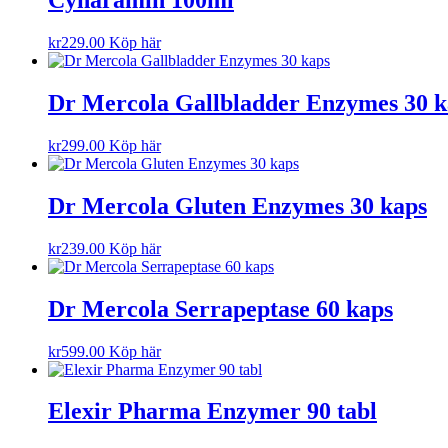
Cynaramin 100ml
kr
229.00
Köp här
Dr Mercola Gallbladder Enzymes 30 k
kr
299.00
Köp här
Dr Mercola Gluten Enzymes 30 kaps
kr
239.00
Köp här
Dr Mercola Serrapeptase 60 kaps
kr
599.00
Köp här
Elexir Pharma Enzymer 90 tabl