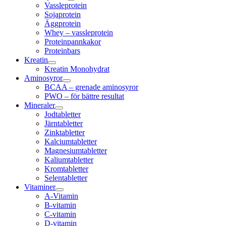
Vassleprotein
Sojaprotein
Äggprotein
Whey – vassleprotein
Proteinpannkakor
Proteinbars
Kreatin
Kreatin Monohydrat
Aminosyror
BCAA – grenade aminosyror
PWO – för bättre resultat
Mineraler
Jodtabletter
Järntabletter
Zinktabletter
Kalciumtabletter
Magnesiumtabletter
Kaliumtabletter
Kromtabletter
Selentabletter
Vitaminer
A-Vitamin
B-vitamin
C-vitamin
D-vitamin