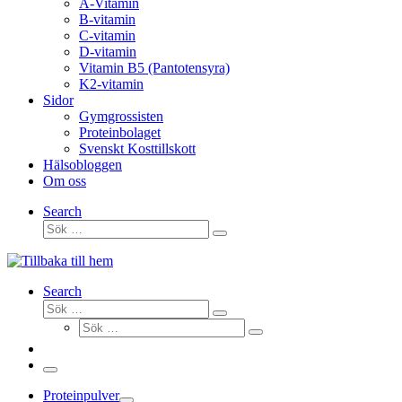
A-Vitamin
B-vitamin
C-vitamin
D-vitamin
Vitamin B5 (Pantotensyra)
K2-vitamin
Sidor
Gymgrossisten
Proteinbolaget
Svenskt Kosttillskott
Hälsobloggen
Om oss
Search
Sök
Sök
…
Search
Sök
Sök
Sök
…
Sök
…
Meny
Proteinpulver