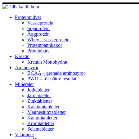
Hoppa
till
innehåll
Proteinpulver
Vassleprotein
Sojaprotein
Äggprotein
Whey – vassleprotein
Proteinpannkakor
Proteinbars
Kreatin
Kreatin Monohydrat
Aminosyror
BCAA – grenade aminosyror
PWO – för bättre resultat
Mineraler
Jodtabletter
Järntabletter
Zinktabletter
Kalciumtabletter
Magnesiumtabletter
Kaliumtabletter
Kromtabletter
Selentabletter
Vitaminer