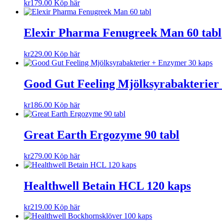
kr
179.00
Köp här
Elexir Pharma Fenugreek Man 60 tabl
kr
229.00
Köp här
Good Gut Feeling Mjölksyrabakterier
kr
186.00
Köp här
Great Earth Ergozyme 90 tabl
kr
279.00
Köp här
Healthwell Betain HCL 120 kaps
kr
219.00
Köp här