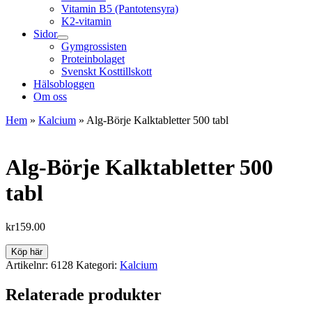
Vitamin B5 (Pantotensyra)
K2-vitamin
Sidor
Gymgrossisten
Proteinbolaget
Svenskt Kosttillskott
Hälsobloggen
Om oss
Hem
»
Kalcium
»
Alg-Börje Kalktabletter 500 tabl
Alg-Börje Kalktabletter 500
tabl
kr
159.00
Köp här
Artikelnr:
6128
Kategori:
Kalcium
Relaterade produkter