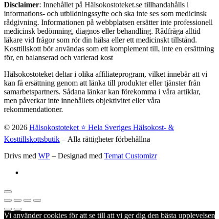
Disclaimer
: Innehållet på Hälsokostoteket.se tillhandahålls i
informations- och utbildningssyfte och ska inte ses som medicinsk
rådgivning. Informationen på webbplatsen ersätter inte professionell
medicinsk bedömning, diagnos eller behandling. Rådfråga alltid
läkare vid frågor som rör din hälsa eller ett medicinskt tillstånd.
Kosttillskott bör användas som ett komplement till, inte en ersättning
för, en balanserad och varierad kost
Hälsokostoteket deltar i olika affiliateprogram, vilket innebär att vi
kan få ersättning genom att länka till produkter eller tjänster från
samarbetspartners. Sådana länkar kan förekomma i våra artiklar,
men påverkar inte innehållets objektivitet eller våra
rekommendationer.
© 2026
Hälsokostoteket ⭐️ Hela Sveriges Hälsokost- &
Kosttillskottsbutik
– Alla rättigheter förbehållna
Drivs med
WP
– Designad med
Temat Customizr
Vi använder cookies för att se till att vi ger dig den bästa upplevelsen