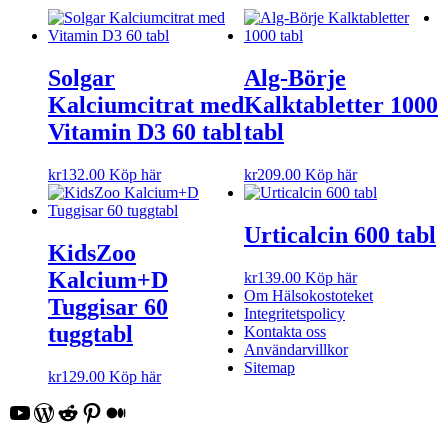
Solgar
Alg-Börje
Kalciumcitrat med
Kalktabletter 1000
Vitamin D3 60 tabl
tabl
kr
132.00
Köp här
kr
209.00
Köp här
Urticalcin 600 tabl
KidsZoo
Kalcium+D
kr
139.00
Köp här
Om Hälsokostoteket
Tuggisar 60
Integritetspolicy
tuggtabl
Kontakta oss
Användarvillkor
Sitemap
kr
129.00
Köp här
YouTube
WordPress
Reddit
Pinterest
Medium