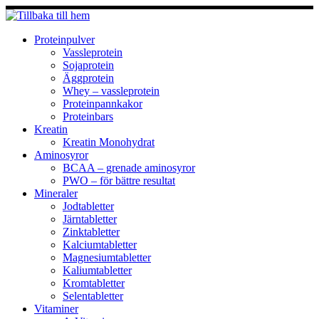
Hoppa
till
innehåll
Proteinpulver
Vassleprotein
Sojaprotein
Äggprotein
Whey – vassleprotein
Proteinpannkakor
Proteinbars
Kreatin
Kreatin Monohydrat
Aminosyror
BCAA – grenade aminosyror
PWO – för bättre resultat
Mineraler
Jodtabletter
Järntabletter
Zinktabletter
Kalciumtabletter
Magnesiumtabletter
Kaliumtabletter
Kromtabletter
Selentabletter
Vitaminer