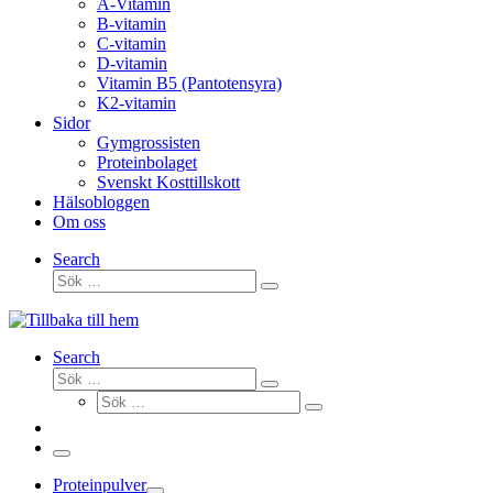
A-Vitamin
B-vitamin
C-vitamin
D-vitamin
Vitamin B5 (Pantotensyra)
K2-vitamin
Sidor
Gymgrossisten
Proteinbolaget
Svenskt Kosttillskott
Hälsobloggen
Om oss
Search
Sök
Sök
…
Search
Sök
Sök
Sök
…
Sök
…
Meny
Proteinpulver