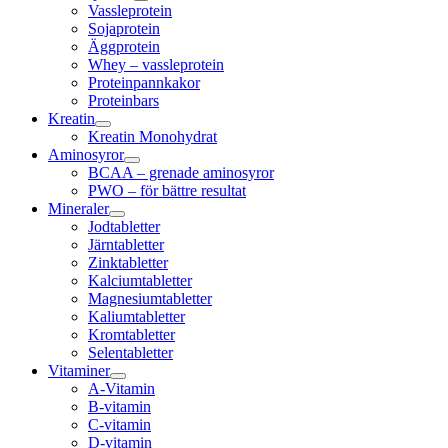
Vassleprotein
Sojaprotein
Äggprotein
Whey – vassleprotein
Proteinpannkakor
Proteinbars
Kreatin
Kreatin Monohydrat
Aminosyror
BCAA – grenade aminosyror
PWO – för bättre resultat
Mineraler
Jodtabletter
Järntabletter
Zinktabletter
Kalciumtabletter
Magnesiumtabletter
Kaliumtabletter
Kromtabletter
Selentabletter
Vitaminer
A-Vitamin
B-vitamin
C-vitamin
D-vitamin