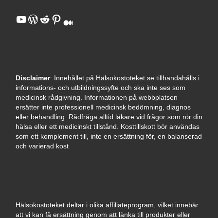
YouTube
WordPress
Reddit
Pinterest
Medium
Disclaimer
: Innehållet på Hälsokostoteket.se tillhandahålls i
informations- och utbildningssyfte och ska inte ses som
medicinsk rådgivning. Informationen på webbplatsen
ersätter inte professionell medicinsk bedömning, diagnos
eller behandling. Rådfråga alltid läkare vid frågor som rör din
hälsa eller ett medicinskt tillstånd. Kosttillskott bör användas
som ett komplement till, inte en ersättning för, en balanserad
och varierad kost
Hälsokostoteket deltar i olika affiliateprogram, vilket innebär
att vi kan få ersättning genom att länka till produkter eller