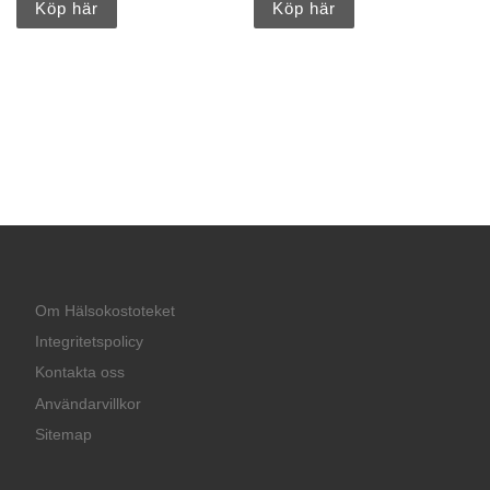
Köp här
Köp här
Om Hälsokostoteket
Integritetspolicy
Kontakta oss
Användarvillkor
Sitemap