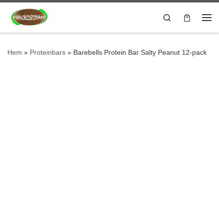
Hoppa till innehåll
Search
Me
Hem
»
Proteinbars
»
Barebells Protein Bar Salty Peanut 12-pack