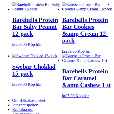
Barebells Protein
Barebells Protein
Bar Salty Peanut
Bar Cookies
12-pack
&amp Cream 12-
pack
kr
269.00
Köp här
kr
269.00
Köp här
Swebar Choklad
Barebells Protein
15-pack
Bar Caramel
&amp Cashew 1 st
kr
399.00
Köp här
kr
25.00
Köp här
Om Hälsokostoteket
Integritetspolicy
Kontakta oss