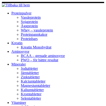
Hoppa
till
innehåll
Proteinpulver
Vassleprotein
Sojaprotein
Äggprotein
Whey – vassleprotein
Proteinpannkakor
Proteinbars
Kreatin
Kreatin Monohydrat
Aminosyror
BCAA – grenade aminosyror
PWO – för bättre resultat
Mineraler
Jodtabletter
Järntabletter
Zinktabletter
Kalciumtabletter
Magnesiumtabletter
Kaliumtabletter
Kromtabletter
Selentabletter
Vitaminer