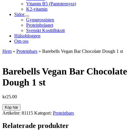
Vitamin B5 (Pantotensyra)
K2-vitamin
Sidor
Gymgrossisten
Proteinbolaget
Svenskt Kosttillskott
Hälsobloggen
Om oss
Hem
»
Proteinbars
»
Barebells Vegan Bar Chocolate Dough 1 st
Barebells Vegan Bar Chocolate
Dough 1 st
kr
25.00
Köp här
Artikelnr:
81115
Kategori:
Proteinbars
Relaterade produkter