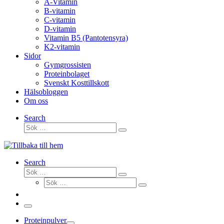
A-Vitamin
B-vitamin
C-vitamin
D-vitamin
Vitamin B5 (Pantotensyra)
K2-vitamin
Sidor
Gymgrossisten
Proteinbolaget
Svenskt Kosttillskott
Hälsobloggen
Om oss
Search
Sök
Sök
…
Search
Sök
Sök
Sök
…
Sök
…
Meny
Proteinpulver