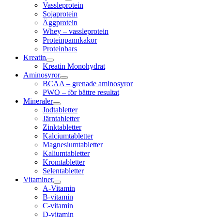
Vassleprotein
Sojaprotein
Äggprotein
Whey – vassleprotein
Proteinpannkakor
Proteinbars
Kreatin
Kreatin Monohydrat
Aminosyror
BCAA – grenade aminosyror
PWO – för bättre resultat
Mineraler
Jodtabletter
Järntabletter
Zinktabletter
Kalciumtabletter
Magnesiumtabletter
Kaliumtabletter
Kromtabletter
Selentabletter
Vitaminer
A-Vitamin
B-vitamin
C-vitamin
D-vitamin