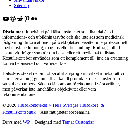
Användarvillkor
Sitemap
YouTube
WordPress
Reddit
Pinterest
Medium
Disclaimer
: Innehållet på Hälsokostoteket.se tillhandahålls i
informations- och utbildningssyfte och ska inte ses som medicinsk
rådgivning. Informationen på webbplatsen ersätter inte professionell
medicinsk bedömning, diagnos eller behandling. Rådfråga alltid
läkare vid frågor som rör din hälsa eller ett medicinskt tillstånd.
Kosttillskott bör användas som ett komplement till, inte en ersättning
för, en balanserad och varierad kost
Hälsokostoteket deltar i olika affiliateprogram, vilket innebär att vi
kan få ersättning genom att länka till produkter eller tjänster från
samarbetspartners. Sådana länkar kan förekomma i våra artiklar,
men påverkar inte innehållets objektivitet eller våra
rekommendationer.
© 2026
Hälsokostoteket ⭐️ Hela Sveriges Hälsokost- &
Kosttillskottsbutik
– Alla rättigheter förbehållna
Drivs med
WP
– Designad med
Temat Customizr