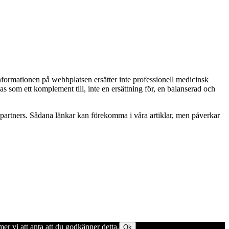
Informationen på webbplatsen ersätter inte professionell medicinsk
as som ett komplement till, inte en ersättning för, en balanserad och
betspartners. Sådana länkar kan förekomma i våra artiklar, men påverkar
er vi att anta att du godkänner detta.
Ok