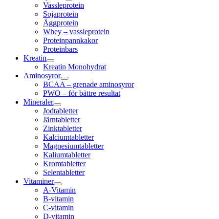
Vassleprotein
Sojaprotein
Äggprotein
Whey – vassleprotein
Proteinpannkakor
Proteinbars
Kreatin
Kreatin Monohydrat
Aminosyror
BCAA – grenade aminosyror
PWO – för bättre resultat
Mineraler
Jodtabletter
Järntabletter
Zinktabletter
Kalciumtabletter
Magnesiumtabletter
Kaliumtabletter
Kromtabletter
Selentabletter
Vitaminer
A-Vitamin
B-vitamin
C-vitamin
D-vitamin