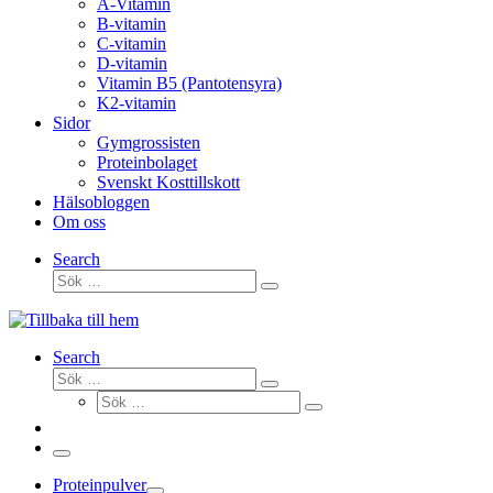
A-Vitamin
B-vitamin
C-vitamin
D-vitamin
Vitamin B5 (Pantotensyra)
K2-vitamin
Sidor
Gymgrossisten
Proteinbolaget
Svenskt Kosttillskott
Hälsobloggen
Om oss
Search
Sök
Sök
…
Search
Sök
Sök
Sök
…
Sök
…
Meny
Proteinpulver