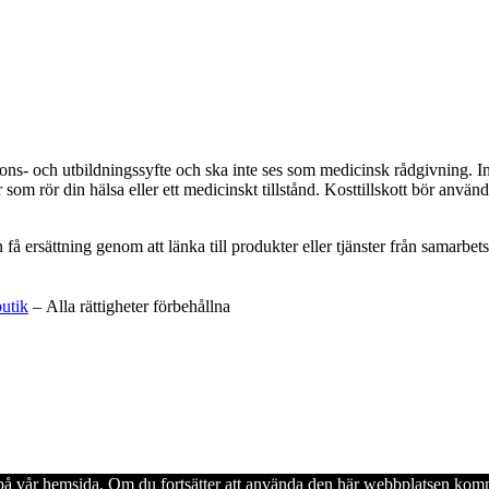
ations- och utbildningssyfte och ska inte ses som medicinsk rådgivning. 
som rör din hälsa eller ett medicinskt tillstånd. Kosttillskott bör använd
an få ersättning genom att länka till produkter eller tjänster från samar
butik
– Alla rättigheter förbehållna
en på vår hemsida. Om du fortsätter att använda den här webbplatsen komm