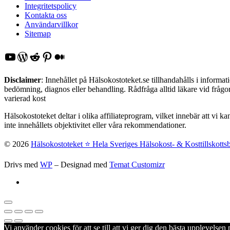
Integritetspolicy
Kontakta oss
Användarvillkor
Sitemap
YouTube
WordPress
Reddit
Pinterest
Medium
Disclaimer
: Innehållet på Hälsokostoteket.se tillhandahålls i inform
bedömning, diagnos eller behandling. Rådfråga alltid läkare vid frågor 
varierad kost
Hälsokostoteket deltar i olika affiliateprogram, vilket innebär att vi k
inte innehållets objektivitet eller våra rekommendationer.
© 2026
Hälsokostoteket ⭐️ Hela Sveriges Hälsokost- & Kosttillskotts
Drivs med
WP
– Designad med
Temat Customizr
Vi använder cookies för att se till att vi ger dig den bästa upplevels