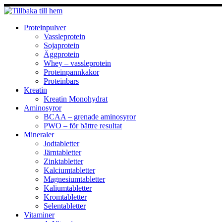
Hoppa
till
innehåll
Proteinpulver
Vassleprotein
Sojaprotein
Äggprotein
Whey – vassleprotein
Proteinpannkakor
Proteinbars
Kreatin
Kreatin Monohydrat
Aminosyror
BCAA – grenade aminosyror
PWO – för bättre resultat
Mineraler
Jodtabletter
Järntabletter
Zinktabletter
Kalciumtabletter
Magnesiumtabletter
Kaliumtabletter
Kromtabletter
Selentabletter
Vitaminer