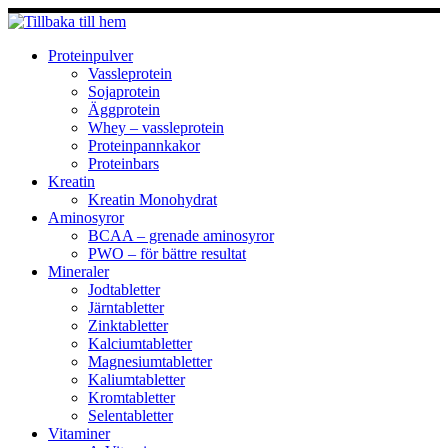
Hoppa
till
innehåll
Proteinpulver
Vassleprotein
Sojaprotein
Äggprotein
Whey – vassleprotein
Proteinpannkakor
Proteinbars
Kreatin
Kreatin Monohydrat
Aminosyror
BCAA – grenade aminosyror
PWO – för bättre resultat
Mineraler
Jodtabletter
Järntabletter
Zinktabletter
Kalciumtabletter
Magnesiumtabletter
Kaliumtabletter
Kromtabletter
Selentabletter
Vitaminer