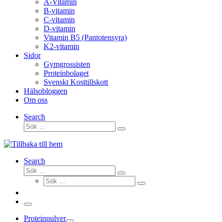
A-Vitamin
B-vitamin
C-vitamin
D-vitamin
Vitamin B5 (Pantotensyra)
K2-vitamin
Sidor
Gymgrossisten
Proteinbolaget
Svenskt Kosttillskott
Hälsobloggen
Om oss
Search
Sök
Sök
…
Search
Sök
Sök
Sök
…
Sök
…
Meny
Proteinpulver