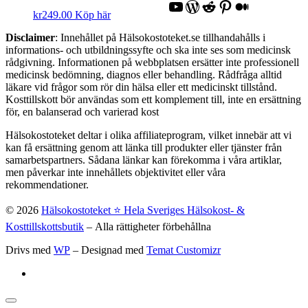
YouTube
WordPress
Reddit
Pinterest
Medium
kr
249.00
Köp här
Disclaimer
: Innehållet på Hälsokostoteket.se tillhandahålls i
informations- och utbildningssyfte och ska inte ses som medicinsk
rådgivning. Informationen på webbplatsen ersätter inte professionell
medicinsk bedömning, diagnos eller behandling. Rådfråga alltid
läkare vid frågor som rör din hälsa eller ett medicinskt tillstånd.
Kosttillskott bör användas som ett komplement till, inte en ersättning
för, en balanserad och varierad kost
Hälsokostoteket deltar i olika affiliateprogram, vilket innebär att vi
kan få ersättning genom att länka till produkter eller tjänster från
samarbetspartners. Sådana länkar kan förekomma i våra artiklar,
men påverkar inte innehållets objektivitet eller våra
rekommendationer.
© 2026
Hälsokostoteket ⭐️ Hela Sveriges Hälsokost- &
Kosttillskottsbutik
– Alla rättigheter förbehållna
Drivs med
WP
– Designad med
Temat Customizr