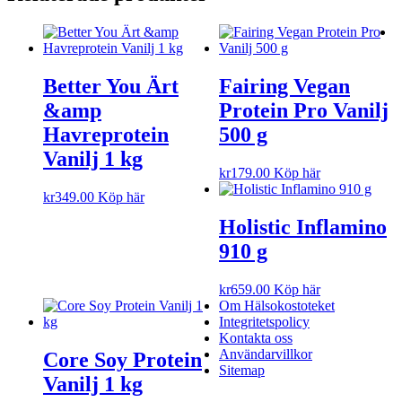
Better You Ärt
Fairing Vegan
&amp
Protein Pro Vanilj
Havreprotein
500 g
Vanilj 1 kg
kr
179.00
Köp här
kr
349.00
Köp här
Holistic Inflamino
910 g
kr
659.00
Köp här
Om Hälsokostoteket
Integritetspolicy
Kontakta oss
Användarvillkor
Core Soy Protein
Sitemap
Vanilj 1 kg