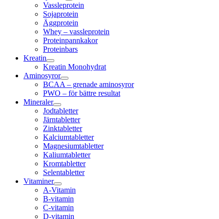
Vassleprotein
Sojaprotein
Äggprotein
Whey – vassleprotein
Proteinpannkakor
Proteinbars
Kreatin
Kreatin Monohydrat
Aminosyror
BCAA – grenade aminosyror
PWO – för bättre resultat
Mineraler
Jodtabletter
Järntabletter
Zinktabletter
Kalciumtabletter
Magnesiumtabletter
Kaliumtabletter
Kromtabletter
Selentabletter
Vitaminer
A-Vitamin
B-vitamin
C-vitamin
D-vitamin