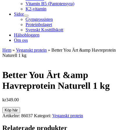
Vitamin B5 (Pantotensyra)
K2-vitamin
Sidor
Gymgrossisten
Proteinbolaget
Svenskt Kosttillskott
Hälsobloggen
Om oss
Hem
»
Veganskt protein
»
Better You Ärt &amp Havreprotein
Naturell 1 kg
Better You Ärt &amp
Havreprotein Naturell 1 kg
kr
349.00
Köp här
Artikelnr:
86037
Kategori:
Veganskt protein
Relaterade produkter