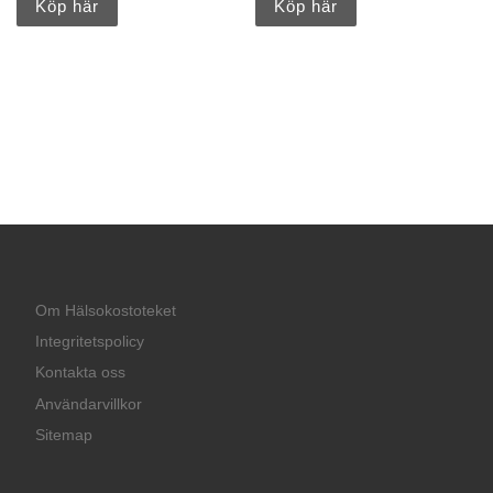
Köp här
Köp här
Om Hälsokostoteket
Integritetspolicy
Kontakta oss
Användarvillkor
Sitemap