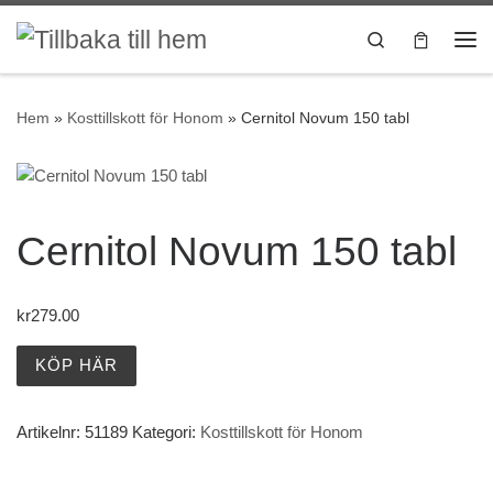
Hoppa till innehåll
Search
Me
Hem
»
Kosttillskott för Honom
»
Cernitol Novum 150 tabl
Cernitol Novum 150 tabl
kr
279.00
KÖP HÄR
Artikelnr:
51189
Kategori:
Kosttillskott för Honom