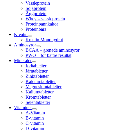
Vassleprotein
Sojaprotein
Äggprotein
Whey – vassleprotein
Proteinpannkakor
Proteinbars
Kreatin
Kreatin Monohydrat
Aminosyror
BCAA – grenade aminosyror
PWO – för bättre resultat
Mineraler
Jodtabletter
Järntabletter
Zinktabletter
Kalciumtabletter
Magnesiumtabletter
Kaliumtabletter
Kromtabletter
Selentabletter
Vitaminer
A-Vitamin
B-vitamin
C-vitamin
D-vitamin