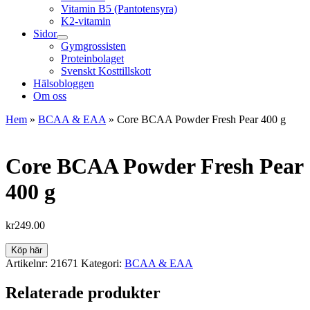
Vitamin B5 (Pantotensyra)
K2-vitamin
Sidor
Gymgrossisten
Proteinbolaget
Svenskt Kosttillskott
Hälsobloggen
Om oss
Hem
»
BCAA & EAA
»
Core BCAA Powder Fresh Pear 400 g
Core BCAA Powder Fresh Pear
400 g
kr
249.00
Köp här
Artikelnr:
21671
Kategori:
BCAA & EAA
Relaterade produkter