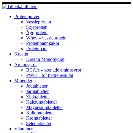
Hoppa
till
innehåll
Proteinpulver
Vassleprotein
Sojaprotein
Äggprotein
Whey – vassleprotein
Proteinpannkakor
Proteinbars
Kreatin
Kreatin Monohydrat
Aminosyror
BCAA – grenade aminosyror
PWO – för bättre resultat
Mineraler
Jodtabletter
Järntabletter
Zinktabletter
Kalciumtabletter
Magnesiumtabletter
Kaliumtabletter
Kromtabletter
Selentabletter
Vitaminer