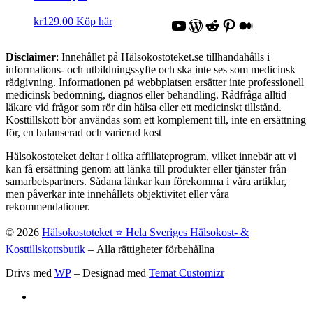
YouTube
WordPress
Reddit
Pinterest
Medium
kr
129.00
Köp här
Disclaimer
: Innehållet på Hälsokostoteket.se tillhandahålls i
informations- och utbildningssyfte och ska inte ses som medicinsk
rådgivning. Informationen på webbplatsen ersätter inte professionell
medicinsk bedömning, diagnos eller behandling. Rådfråga alltid
läkare vid frågor som rör din hälsa eller ett medicinskt tillstånd.
Kosttillskott bör användas som ett komplement till, inte en ersättning
för, en balanserad och varierad kost
Hälsokostoteket deltar i olika affiliateprogram, vilket innebär att vi
kan få ersättning genom att länka till produkter eller tjänster från
samarbetspartners. Sådana länkar kan förekomma i våra artiklar,
men påverkar inte innehållets objektivitet eller våra
rekommendationer.
© 2026
Hälsokostoteket ⭐️ Hela Sveriges Hälsokost- &
Kosttillskottsbutik
– Alla rättigheter förbehållna
Drivs med
WP
– Designad med
Temat Customizr