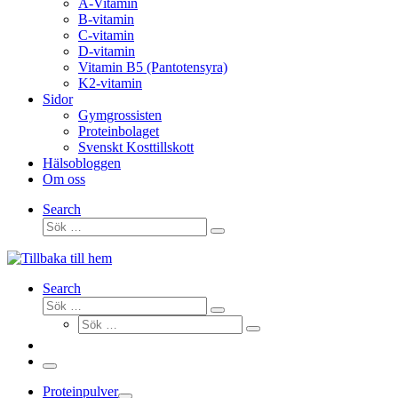
A-Vitamin
B-vitamin
C-vitamin
D-vitamin
Vitamin B5 (Pantotensyra)
K2-vitamin
Sidor
Gymgrossisten
Proteinbolaget
Svenskt Kosttillskott
Hälsobloggen
Om oss
Search
Sök
Sök
…
Search
Sök
Sök
Sök
…
Sök
…
Meny
Proteinpulver