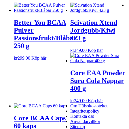
Better You BCAA
Scivation Xtend
Pulver
Jordgubb/Kiwi
Passionsfrukt/Blåbär
423 g
250 g
kr
349.00
Köp här
kr
299.00
Köp här
Core EAA Powder
Sura Cola Nappar
400 g
kr
249.00
Köp här
Om Hälsokostoteket
Integritetspolicy
Kontakta oss
Core BCAA Caps
Användarvillkor
60 kaps
Sitemap