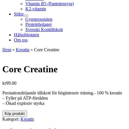
Vitamin B5 (Pantotensyra)
K2-vitamin
Sidor
Gymgrossisten
Proteinbolaget
Svenskt Kosttillskott
Hälsobloggen
Om oss
Hem
»
Kreatin
»
Core Creatine
Core Creatine
kr
99.00
Prestationshöjande tillskott för högintensiv träning.- 100 % kreatin
– Fyller på ATP-förråden
– Ökad explosiv styrka
Köp produkt
Kategori:
Kreatin