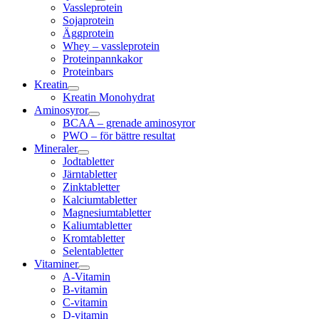
Vassleprotein
Sojaprotein
Äggprotein
Whey – vassleprotein
Proteinpannkakor
Proteinbars
Kreatin
Kreatin Monohydrat
Aminosyror
BCAA – grenade aminosyror
PWO – för bättre resultat
Mineraler
Jodtabletter
Järntabletter
Zinktabletter
Kalciumtabletter
Magnesiumtabletter
Kaliumtabletter
Kromtabletter
Selentabletter
Vitaminer
A-Vitamin
B-vitamin
C-vitamin
D-vitamin