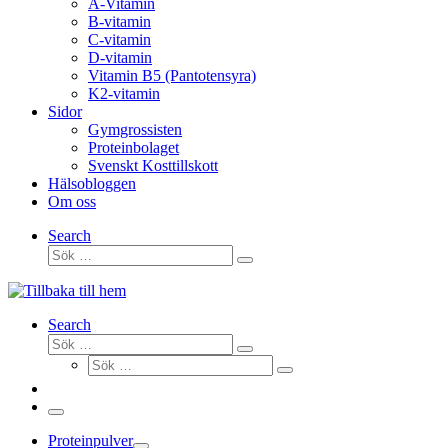
A-Vitamin
B-vitamin
C-vitamin
D-vitamin
Vitamin B5 (Pantotensyra)
K2-vitamin
Sidor
Gymgrossisten
Proteinbolaget
Svenskt Kosttillskott
Hälsobloggen
Om oss
Search
Sök
Sök
…
Search
Sök
Sök
Sök
…
Sök
…
Meny
Proteinpulver