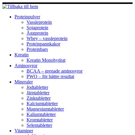
Hoppa
till
innehåll
Proteinpulver
Vassleprotein
Sojaprotein
Äggprotein
Whey – vassleprotein
Proteinpannkakor
Proteinbars
Kreatin
Kreatin Monohydrat
Aminosyror
BCAA – grenade aminosyror
PWO – för bättre resultat
Mineraler
Jodtabletter
Järntabletter
Zinktabletter
Kalciumtabletter
Magnesiumtabletter
Kaliumtabletter
Kromtabletter
Selentabletter
Vitaminer