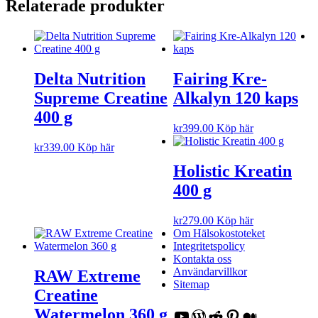
Relaterade produkter
Delta Nutrition
Fairing Kre-
Supreme Creatine
Alkalyn 120 kaps
400 g
kr
399.00
Köp här
kr
339.00
Köp här
Holistic Kreatin
400 g
kr
279.00
Köp här
Om Hälsokostoteket
Integritetspolicy
Kontakta oss
Användarvillkor
RAW Extreme
Sitemap
Creatine
Watermelon 360 g
YouTube
WordPress
Reddit
Pinterest
Medium