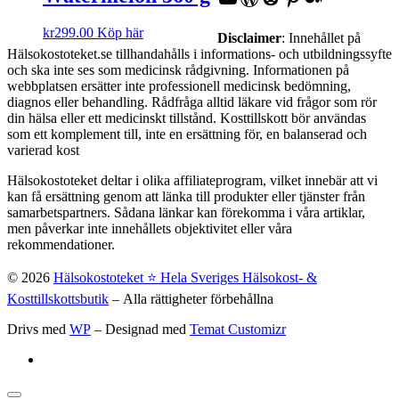
kr
299.00
Köp här
Disclaimer
: Innehållet på
Hälsokostoteket.se tillhandahålls i informations- och utbildningssyfte
och ska inte ses som medicinsk rådgivning. Informationen på
webbplatsen ersätter inte professionell medicinsk bedömning,
diagnos eller behandling. Rådfråga alltid läkare vid frågor som rör
din hälsa eller ett medicinskt tillstånd. Kosttillskott bör användas
som ett komplement till, inte en ersättning för, en balanserad och
varierad kost
Hälsokostoteket deltar i olika affiliateprogram, vilket innebär att vi
kan få ersättning genom att länka till produkter eller tjänster från
samarbetspartners. Sådana länkar kan förekomma i våra artiklar,
men påverkar inte innehållets objektivitet eller våra
rekommendationer.
© 2026
Hälsokostoteket ⭐️ Hela Sveriges Hälsokost- &
Kosttillskottsbutik
– Alla rättigheter förbehållna
Drivs med
WP
– Designad med
Temat Customizr