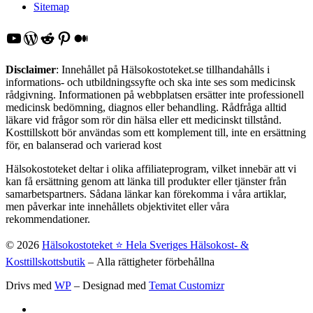
Sitemap
YouTube
WordPress
Reddit
Pinterest
Medium
Disclaimer
: Innehållet på Hälsokostoteket.se tillhandahålls i
informations- och utbildningssyfte och ska inte ses som medicinsk
rådgivning. Informationen på webbplatsen ersätter inte professionell
medicinsk bedömning, diagnos eller behandling. Rådfråga alltid
läkare vid frågor som rör din hälsa eller ett medicinskt tillstånd.
Kosttillskott bör användas som ett komplement till, inte en ersättning
för, en balanserad och varierad kost
Hälsokostoteket deltar i olika affiliateprogram, vilket innebär att vi
kan få ersättning genom att länka till produkter eller tjänster från
samarbetspartners. Sådana länkar kan förekomma i våra artiklar,
men påverkar inte innehållets objektivitet eller våra
rekommendationer.
© 2026
Hälsokostoteket ⭐️ Hela Sveriges Hälsokost- &
Kosttillskottsbutik
– Alla rättigheter förbehållna
Drivs med
WP
– Designad med
Temat Customizr