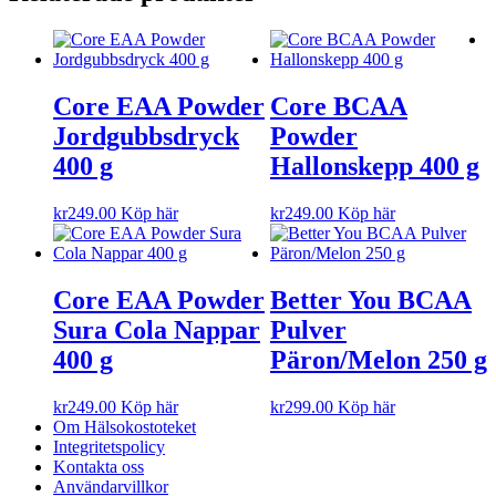
Core EAA Powder
Core BCAA
Jordgubbsdryck
Powder
400 g
Hallonskepp 400 g
kr
249.00
Köp här
kr
249.00
Köp här
Core EAA Powder
Better You BCAA
Sura Cola Nappar
Pulver
400 g
Päron/Melon 250 g
kr
249.00
Köp här
kr
299.00
Köp här
Om Hälsokostoteket
Integritetspolicy
Kontakta oss
Användarvillkor