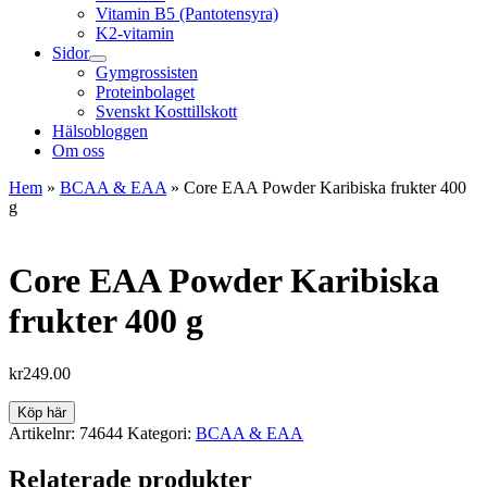
Vitamin B5 (Pantotensyra)
K2-vitamin
Sidor
Gymgrossisten
Proteinbolaget
Svenskt Kosttillskott
Hälsobloggen
Om oss
Hem
»
BCAA & EAA
»
Core EAA Powder Karibiska frukter 400
g
Core EAA Powder Karibiska
frukter 400 g
kr
249.00
Köp här
Artikelnr:
74644
Kategori:
BCAA & EAA
Relaterade produkter