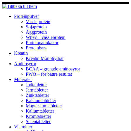
Hoppa
till
innehåll
Proteinpulver
Vassleprotein
Sojaprotein
Äggprotein
Whey – vassleprotein
Proteinpannkakor
Proteinbars
Kreatin
Kreatin Monohydrat
Aminosyror
BCAA – grenade aminosyror
PWO – för bättre resultat
Mineraler
Jodtabletter
Järntabletter
Zinktabletter
Kalciumtabletter
Magnesiumtabletter
Kaliumtabletter
Kromtabletter
Selentabletter
Vitaminer