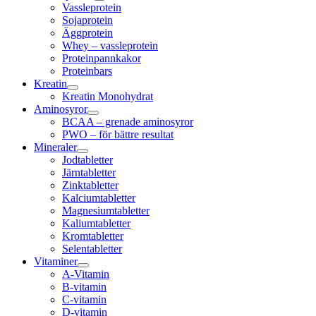
Vassleprotein
Sojaprotein
Äggprotein
Whey – vassleprotein
Proteinpannkakor
Proteinbars
Kreatin
Kreatin Monohydrat
Aminosyror
BCAA – grenade aminosyror
PWO – för bättre resultat
Mineraler
Jodtabletter
Järntabletter
Zinktabletter
Kalciumtabletter
Magnesiumtabletter
Kaliumtabletter
Kromtabletter
Selentabletter
Vitaminer
A-Vitamin
B-vitamin
C-vitamin
D-vitamin