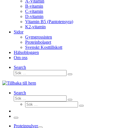
A-Vitamin
B-vitamin
C-vitamin
D-vitamin
Vitamin B5 (Pantotensyra)
K2-vitamin
Sidor
Gymgrossisten
Proteinbolaget
Svenskt Kosttillskott
Hälsobloggen
Om oss
Search
Sök
Sök
…
Search
Sök
Sök
Sök
…
Sök
…
Meny
Proteinpulver