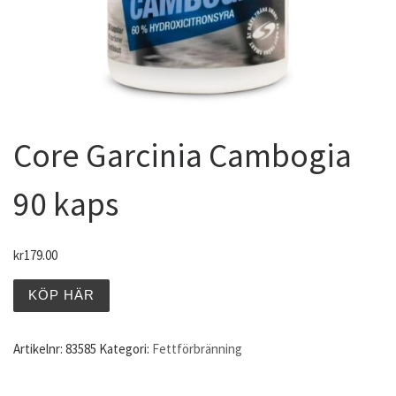
Core Garcinia Cambogia
90 kaps
kr
179.00
KÖP HÄR
Artikelnr:
83585
Kategori:
Fettförbränning