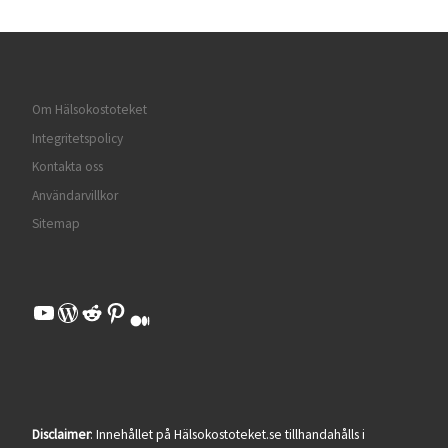
Om Hälsokostoteket
Integritetspolicy
Kontakta oss
Användarvillkor
Sitemap
YouTube
WordPress
Reddit
Pinterest
Medium
Disclaimer
: Innehållet på Hälsokostoteket.se tillhandahålls i