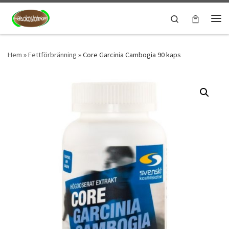
Hoppa till innehåll
Search
Men
Hem
»
Fettförbränning
»
Core Garcinia Cambogia 90 kaps