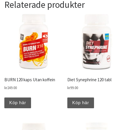
Relaterade produkter
BURN 120 kaps Utan koffein
Diet Synephrine 120 tabl
kr
249.00
kr
99.00
Köp här
Köp här