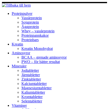
Hoppa
till
innehåll
Proteinpulver
Vassleprotein
Sojaprotein
Äggprotein
Whey – vassleprotein
Proteinpannkakor
Proteinbars
Kreatin
Kreatin Monohydrat
Aminosyror
BCAA – grenade aminosyror
PWO – för bättre resultat
Mineraler
Jodtabletter
Järntabletter
Zinktabletter
Kalciumtabletter
Magnesiumtabletter
Kaliumtabletter
Kromtabletter
Selentabletter
Vitaminer