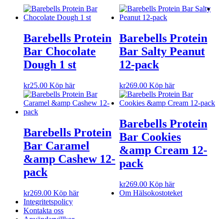
Barebells Protein
Barebells Protein
Bar Chocolate
Bar Salty Peanut
Dough 1 st
12-pack
kr
25.00
Köp här
kr
269.00
Köp här
Barebells Protein
Barebells Protein
Bar Cookies
Bar Caramel
&amp Cream 12-
&amp Cashew 12-
pack
pack
kr
269.00
Köp här
kr
269.00
Köp här
Om Hälsokostoteket
Integritetspolicy
Kontakta oss