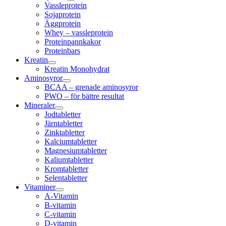
Vassleprotein
Sojaprotein
Äggprotein
Whey – vassleprotein
Proteinpannkakor
Proteinbars
Kreatin
Kreatin Monohydrat
Aminosyror
BCAA – grenade aminosyror
PWO – för bättre resultat
Mineraler
Jodtabletter
Järntabletter
Zinktabletter
Kalciumtabletter
Magnesiumtabletter
Kaliumtabletter
Kromtabletter
Selentabletter
Vitaminer
A-Vitamin
B-vitamin
C-vitamin
D-vitamin