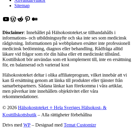
Användarvillkor
Sitemap
YouTube
WordPress
Reddit
Pinterest
Medium
Disclaimer
: Innehållet på Hälsokostoteket.se tillhandahålls i
informations- och utbildningssyfte och ska inte ses som medicinsk
rådgivning. Informationen på webbplatsen ersätter inte professionell
medicinsk bedömning, diagnos eller behandling. Rådfråga alltid
läkare vid frågor som rör din hälsa eller ett medicinskt tillstånd.
Kosttillskott bör användas som ett komplement till, inte en ersättning
för, en balanserad och varierad kost
Hälsokostoteket deltar i olika affiliateprogram, vilket innebär att vi
kan få ersättning genom att länka till produkter eller tjänster från
samarbetspartners. Sådana länkar kan förekomma i våra artiklar,
men påverkar inte innehållets objektivitet eller våra
rekommendationer.
© 2026
Hälsokostoteket ⭐️ Hela Sveriges Hälsokost- &
Kosttillskottsbutik
– Alla rättigheter förbehållna
Drivs med
WP
– Designad med
Temat Customizr