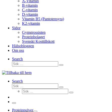
A-Vitamin
B-vitamin
C-vitamin
D-vitamin
Vitamin B5 (Pantotensyra)
K2-vitamin
Sidor
Gymgrossisten
Proteinbolaget
Svenskt Kosttillskott
Hälsobloggen
Om oss
Search
Sök
Sök
…
Search
Sök
Sök
Sök
…
Sök
…
Meny
Proteinpulver