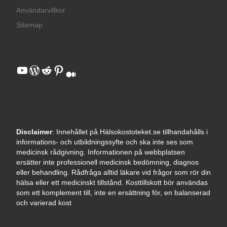
Användarvillkor
Sitemap
YouTube
WordPress
Reddit
Pinterest
Medium
Disclaimer
: Innehållet på Hälsokostoteket.se tillhandahålls i
informations- och utbildningssyfte och ska inte ses som
medicinsk rådgivning. Informationen på webbplatsen
ersätter inte professionell medicinsk bedömning, diagnos
eller behandling. Rådfråga alltid läkare vid frågor som rör din
hälsa eller ett medicinskt tillstånd. Kosttillskott bör användas
som ett komplement till, inte en ersättning för, en balanserad
och varierad kost