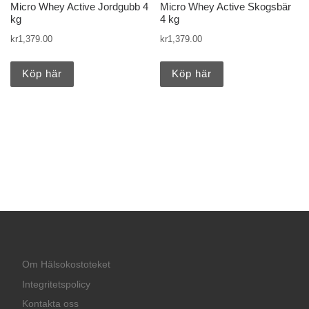
Micro Whey Active Jordgubb 4
Micro Whey Active Skogsbär
kg
4 kg
kr
1,379.00
kr
1,379.00
Köp här
Köp här
Om Hälsokostoteket
Integritetspolicy
Kontakta oss