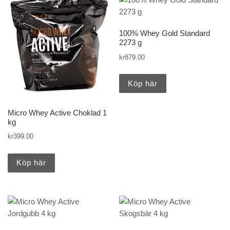
100% Whey Gold Standard
2273 g
kr
879.00
Köp här
Micro Whey Active Choklad 1
kg
kr
399.00
Köp här