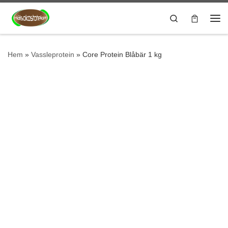
Hoppa till innehåll
Search
Me
Hem
»
Vassleprotein
»
Core Protein Blåbär 1 kg