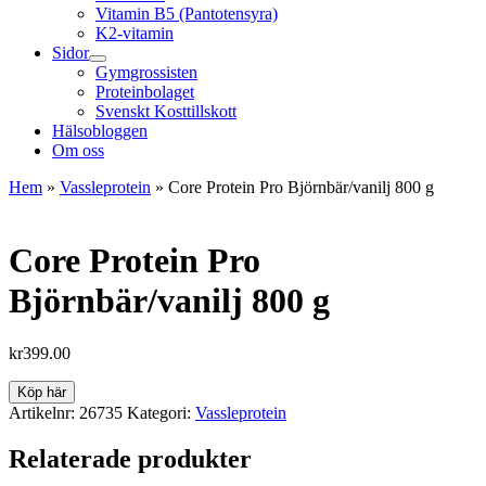
Vitamin B5 (Pantotensyra)
K2-vitamin
Sidor
Gymgrossisten
Proteinbolaget
Svenskt Kosttillskott
Hälsobloggen
Om oss
Hem
»
Vassleprotein
»
Core Protein Pro Björnbär/vanilj 800 g
Core Protein Pro
Björnbär/vanilj 800 g
kr
399.00
Köp här
Artikelnr:
26735
Kategori:
Vassleprotein
Relaterade produkter