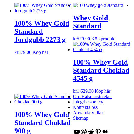
Whey Gold
100% Whey Gold
Standard
Standard
Jordgubb 2273 g
kr
579.00
Köp produkt
kr
879.00
Köp här
100% Whey Gold
Standard Choklad
4545 g
kr
1,629.00
Köp här
Om Hälsokostoteket
Integritetspolicy
Kontakta oss
Användarvillkor
100% Whey Gold
Sitemap
Standard Choklad
900 g
YouTube
WordPress
Reddit
Pinterest
Medium