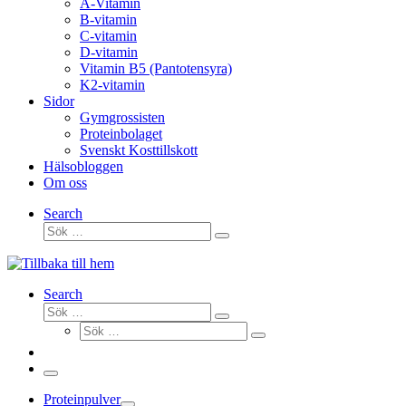
A-Vitamin
B-vitamin
C-vitamin
D-vitamin
Vitamin B5 (Pantotensyra)
K2-vitamin
Sidor
Gymgrossisten
Proteinbolaget
Svenskt Kosttillskott
Hälsobloggen
Om oss
Search
Sök
Sök
…
Search
Sök
Sök
Sök
…
Sök
…
Meny
Proteinpulver