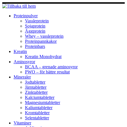
Hoppa
till
innehåll
Proteinpulver
Vassleprotein
Sojaprotein
Äggprotein
Whey – vassleprotein
Proteinpannkakor
Proteinbars
Kreatin
Kreatin Monohydrat
Aminosyror
BCAA – grenade aminosyror
PWO – för bättre resultat
Mineraler
Jodtabletter
Järntabletter
Zinktabletter
Kalciumtabletter
Magnesiumtabletter
Kaliumtabletter
Kromtabletter
Selentabletter
Vitaminer