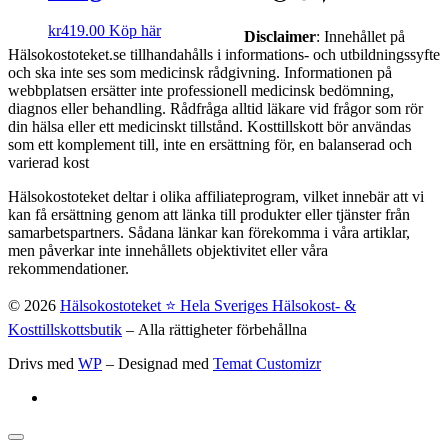
kr
419.00
Köp här
Disclaimer
: Innehållet på
Hälsokostoteket.se tillhandahålls i informations- och utbildningssyfte
och ska inte ses som medicinsk rådgivning. Informationen på
webbplatsen ersätter inte professionell medicinsk bedömning,
diagnos eller behandling. Rådfråga alltid läkare vid frågor som rör
din hälsa eller ett medicinskt tillstånd. Kosttillskott bör användas
som ett komplement till, inte en ersättning för, en balanserad och
varierad kost
Hälsokostoteket deltar i olika affiliateprogram, vilket innebär att vi
kan få ersättning genom att länka till produkter eller tjänster från
samarbetspartners. Sådana länkar kan förekomma i våra artiklar,
men påverkar inte innehållets objektivitet eller våra
rekommendationer.
© 2026
Hälsokostoteket ⭐️ Hela Sveriges Hälsokost- &
Kosttillskottsbutik
– Alla rättigheter förbehållna
Drivs med
WP
– Designad med
Temat Customizr