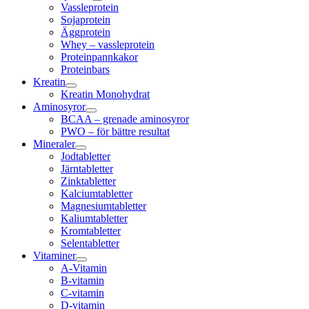
Vassleprotein
Sojaprotein
Äggprotein
Whey – vassleprotein
Proteinpannkakor
Proteinbars
Kreatin
Kreatin Monohydrat
Aminosyror
BCAA – grenade aminosyror
PWO – för bättre resultat
Mineraler
Jodtabletter
Järntabletter
Zinktabletter
Kalciumtabletter
Magnesiumtabletter
Kaliumtabletter
Kromtabletter
Selentabletter
Vitaminer
A-Vitamin
B-vitamin
C-vitamin
D-vitamin