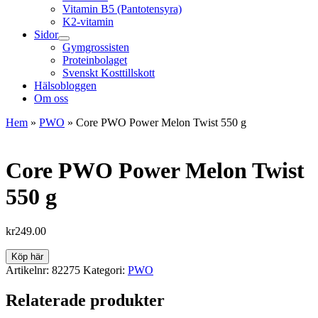
Vitamin B5 (Pantotensyra)
K2-vitamin
Sidor
Gymgrossisten
Proteinbolaget
Svenskt Kosttillskott
Hälsobloggen
Om oss
Hem
»
PWO
»
Core PWO Power Melon Twist 550 g
Core PWO Power Melon Twist
550 g
kr
249.00
Köp här
Artikelnr:
82275
Kategori:
PWO
Relaterade produkter