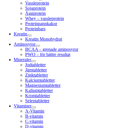
Vassleprotein
Sojaprotein
Äggprotein
Whey – vassleprotein
Proteinpannkakor
Proteinbars
Kreatin
Kreatin Monohydrat
Aminosyror
BCAA – grenade aminosyror
PWO – för bättre resultat
Mineraler
Jodtabletter
Järntabletter
Zinktabletter
Kalciumtabletter
Magnesiumtabletter
Kaliumtabletter
Kromtabletter
Selentabletter
Vitaminer
A-Vitamin
B-vitamin
C-vitamin
D-vitamin