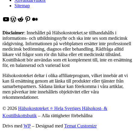
Användarvillkor
Sitemap
YouTube
WordPress
Reddit
Pinterest
Medium
Disclaimer
: Innehållet på Hälsokostoteket.se tillhandahålls i
informations- och utbildningssyfte och ska inte ses som medicinsk
rådgivning. Informationen på webbplatsen ersätter inte professionell
medicinsk bedömning, diagnos eller behandling. Rådfråga alltid
läkare vid frågor som rör din hälsa eller ett medicinskt tillstånd.
Kosttillskott bör användas som ett komplement till, inte en ersättning
för, en balanserad och varierad kost
Hälsokostoteket deltar i olika affiliateprogram, vilket innebär att vi
kan få ersättning genom att länka till produkter eller tjänster från
samarbetspartners. Sådana länkar kan förekomma i våra artiklar,
men påverkar inte innehållets objektivitet eller våra
rekommendationer.
© 2026
Hälsokostoteket ⭐️ Hela Sveriges Hälsokost- &
Kosttillskottsbutik
– Alla rättigheter förbehållna
Drivs med
WP
– Designad med
Temat Customizr