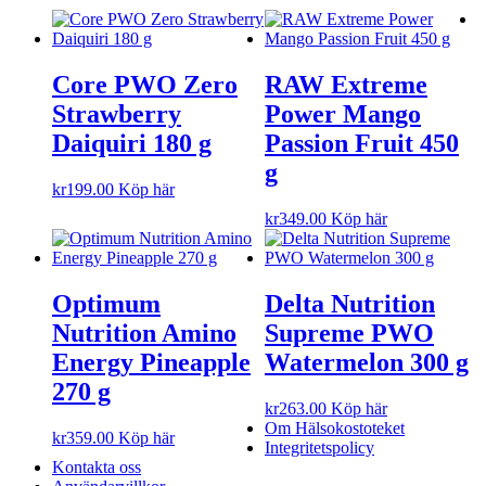
Core PWO Zero
RAW Extreme
Strawberry
Power Mango
Daiquiri 180 g
Passion Fruit 450
g
kr
199.00
Köp här
kr
349.00
Köp här
Optimum
Delta Nutrition
Nutrition Amino
Supreme PWO
Energy Pineapple
Watermelon 300 g
270 g
kr
263.00
Köp här
Om Hälsokostoteket
kr
359.00
Köp här
Integritetspolicy
Kontakta oss