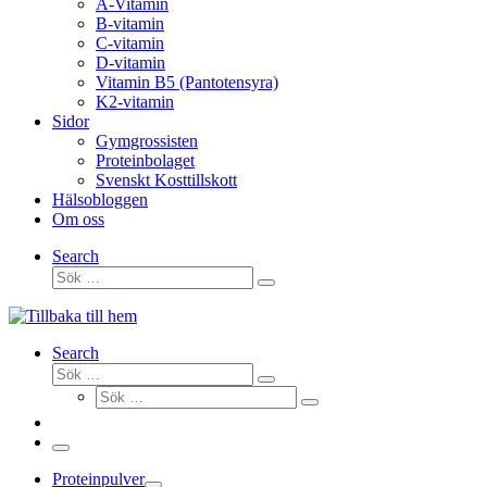
A-Vitamin
B-vitamin
C-vitamin
D-vitamin
Vitamin B5 (Pantotensyra)
K2-vitamin
Sidor
Gymgrossisten
Proteinbolaget
Svenskt Kosttillskott
Hälsobloggen
Om oss
Search
Sök
Sök
…
Search
Sök
Sök
Sök
…
Sök
…
Meny
Proteinpulver