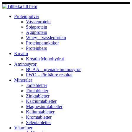
Hoppa
till
innehåll
Proteinpulver
Vassleprotein
Sojaprotein
Äggprotein
Whey – vassleprotein
Proteinpannkakor
Proteinbars
Kreatin
Kreatin Monohydrat
Aminosyror
BCAA – grenade aminosyror
PWO – för bättre resultat
Mineraler
Jodtabletter
Järntabletter
Zinktabletter
Kalciumtabletter
Magnesiumtabletter
Kaliumtabletter
Kromtabletter
Selentabletter
Vitaminer