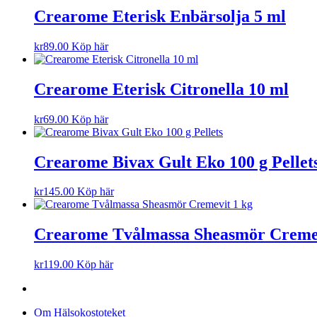
Crearome Eterisk Enbärsolja 5 ml
kr
89.00
Köp här
Crearome Eterisk Citronella 10 ml
kr
69.00
Köp här
Crearome Bivax Gult Eko 100 g Pellet
kr
145.00
Köp här
Crearome Tvålmassa Sheasmör Cremev
kr
119.00
Köp här
Om Hälsokostoteket