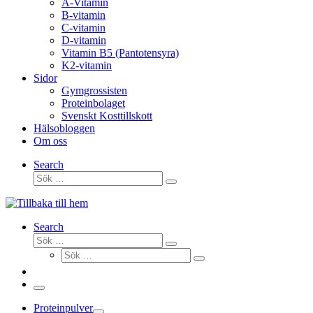
A-Vitamin
B-vitamin
C-vitamin
D-vitamin
Vitamin B5 (Pantotensyra)
K2-vitamin
Sidor
Gymgrossisten
Proteinbolaget
Svenskt Kosttillskott
Hälsobloggen
Om oss
Search
Sök
Sök
…
Search
Sök
Sök
Sök
…
Sök
…
Meny
Proteinpulver