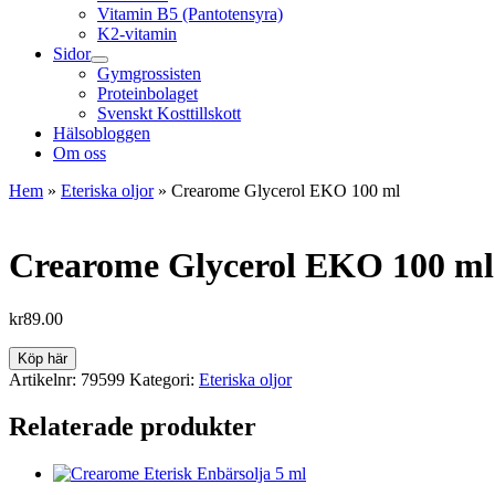
Vitamin B5 (Pantotensyra)
K2-vitamin
Sidor
Gymgrossisten
Proteinbolaget
Svenskt Kosttillskott
Hälsobloggen
Om oss
Hem
»
Eteriska oljor
»
Crearome Glycerol EKO 100 ml
Crearome Glycerol EKO 100 ml
kr
89.00
Köp här
Artikelnr:
79599
Kategori:
Eteriska oljor
Relaterade produkter