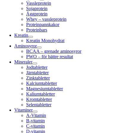
Vassleprotein
Sojaprotein
Äggprotein
Whey – vassleprotein
Proteinpannkakor
Proteinbars
Kreatin
Kreatin Monohydrat
Aminosyror
BCAA – grenade aminosyror
PWO – för bättre resultat
Mineraler
Jodtabletter
Järntabletter
Zinktabletter
Kalciumtabletter
Magnesiumtabletter
Kaliumtabletter
Kromtabletter
Selentabletter
Vitaminer
A-Vitamin
B-vitamin
C-vitamin
D-vitamin