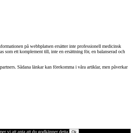
Informationen på webbplatsen ersätter inte professionell medicinsk
as som ett komplement till, inte en ersättning för, en balanserad och
betspartners. Sådana länkar kan förekomma i våra artiklar, men påverkar
er vi att anta att du godkänner detta.
Ok