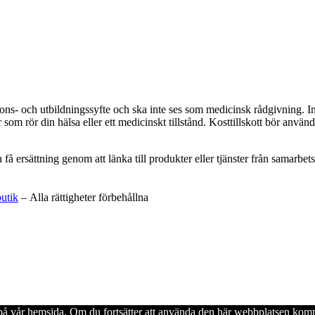
ations- och utbildningssyfte och ska inte ses som medicinsk rådgivning. 
som rör din hälsa eller ett medicinskt tillstånd. Kosttillskott bör använd
an få ersättning genom att länka till produkter eller tjänster från samar
butik
– Alla rättigheter förbehållna
en på vår hemsida. Om du fortsätter att använda den här webbplatsen komm