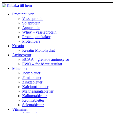
Hoppa
till
innehåll
Proteinpulver
Vassleprotein
Sojaprotein
Äggprotein
Whey – vassleprotein
Proteinpannkakor
Proteinbars
Kreatin
Kreatin Monohydrat
Aminosyror
BCAA – grenade aminosyror
PWO – för bättre resultat
Mineraler
Jodtabletter
Järntabletter
Zinktabletter
Kalciumtabletter
Magnesiumtabletter
Kaliumtabletter
Kromtabletter
Selentabletter
Vitaminer