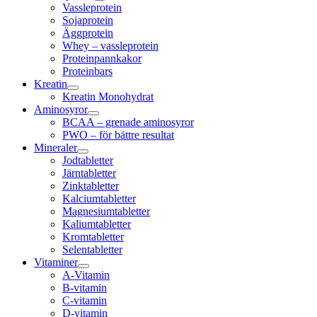
Vassleprotein
Sojaprotein
Äggprotein
Whey – vassleprotein
Proteinpannkakor
Proteinbars
Kreatin
Kreatin Monohydrat
Aminosyror
BCAA – grenade aminosyror
PWO – för bättre resultat
Mineraler
Jodtabletter
Järntabletter
Zinktabletter
Kalciumtabletter
Magnesiumtabletter
Kaliumtabletter
Kromtabletter
Selentabletter
Vitaminer
A-Vitamin
B-vitamin
C-vitamin
D-vitamin