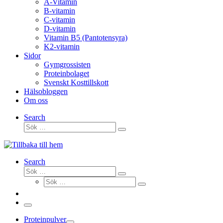
A-Vitamin
B-vitamin
C-vitamin
D-vitamin
Vitamin B5 (Pantotensyra)
K2-vitamin
Sidor
Gymgrossisten
Proteinbolaget
Svenskt Kosttillskott
Hälsobloggen
Om oss
Search
Sök
Sök
…
Search
Sök
Sök
Sök
…
Sök
…
Meny
Proteinpulver