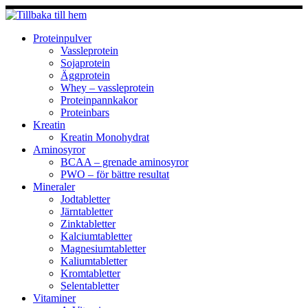
Hoppa
till
innehåll
Proteinpulver
Vassleprotein
Sojaprotein
Äggprotein
Whey – vassleprotein
Proteinpannkakor
Proteinbars
Kreatin
Kreatin Monohydrat
Aminosyror
BCAA – grenade aminosyror
PWO – för bättre resultat
Mineraler
Jodtabletter
Järntabletter
Zinktabletter
Kalciumtabletter
Magnesiumtabletter
Kaliumtabletter
Kromtabletter
Selentabletter
Vitaminer