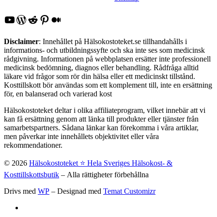
YouTube
WordPress
Reddit
Pinterest
Medium
Disclaimer
: Innehållet på Hälsokostoteket.se tillhandahålls i
informations- och utbildningssyfte och ska inte ses som medicinsk
rådgivning. Informationen på webbplatsen ersätter inte professionell
medicinsk bedömning, diagnos eller behandling. Rådfråga alltid
läkare vid frågor som rör din hälsa eller ett medicinskt tillstånd.
Kosttillskott bör användas som ett komplement till, inte en ersättning
för, en balanserad och varierad kost
Hälsokostoteket deltar i olika affiliateprogram, vilket innebär att vi
kan få ersättning genom att länka till produkter eller tjänster från
samarbetspartners. Sådana länkar kan förekomma i våra artiklar,
men påverkar inte innehållets objektivitet eller våra
rekommendationer.
© 2026
Hälsokostoteket ⭐️ Hela Sveriges Hälsokost- &
Kosttillskottsbutik
– Alla rättigheter förbehållna
Drivs med
WP
– Designad med
Temat Customizr