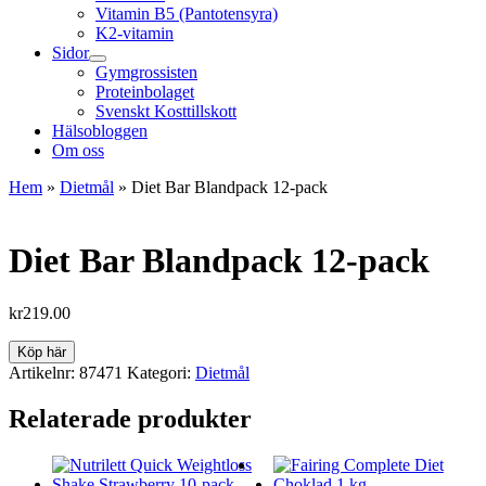
Vitamin B5 (Pantotensyra)
K2-vitamin
Sidor
Gymgrossisten
Proteinbolaget
Svenskt Kosttillskott
Hälsobloggen
Om oss
Hem
»
Dietmål
»
Diet Bar Blandpack 12-pack
Diet Bar Blandpack 12-pack
kr
219.00
Köp här
Artikelnr:
87471
Kategori:
Dietmål
Relaterade produkter