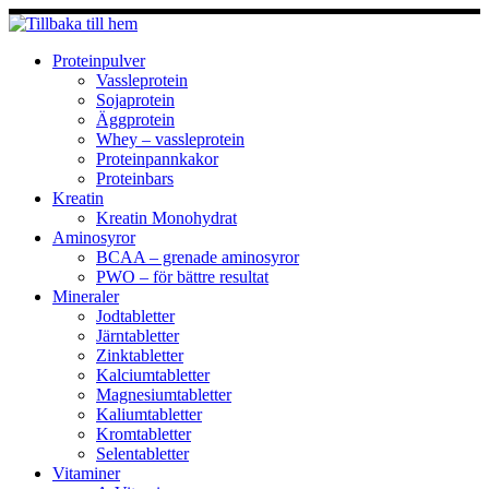
Hoppa
till
innehåll
Proteinpulver
Vassleprotein
Sojaprotein
Äggprotein
Whey – vassleprotein
Proteinpannkakor
Proteinbars
Kreatin
Kreatin Monohydrat
Aminosyror
BCAA – grenade aminosyror
PWO – för bättre resultat
Mineraler
Jodtabletter
Järntabletter
Zinktabletter
Kalciumtabletter
Magnesiumtabletter
Kaliumtabletter
Kromtabletter
Selentabletter
Vitaminer