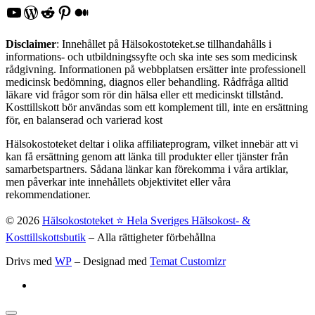
YouTube
WordPress
Reddit
Pinterest
Medium
Disclaimer
: Innehållet på Hälsokostoteket.se tillhandahålls i
informations- och utbildningssyfte och ska inte ses som medicinsk
rådgivning. Informationen på webbplatsen ersätter inte professionell
medicinsk bedömning, diagnos eller behandling. Rådfråga alltid
läkare vid frågor som rör din hälsa eller ett medicinskt tillstånd.
Kosttillskott bör användas som ett komplement till, inte en ersättning
för, en balanserad och varierad kost
Hälsokostoteket deltar i olika affiliateprogram, vilket innebär att vi
kan få ersättning genom att länka till produkter eller tjänster från
samarbetspartners. Sådana länkar kan förekomma i våra artiklar,
men påverkar inte innehållets objektivitet eller våra
rekommendationer.
© 2026
Hälsokostoteket ⭐️ Hela Sveriges Hälsokost- &
Kosttillskottsbutik
– Alla rättigheter förbehållna
Drivs med
WP
– Designad med
Temat Customizr