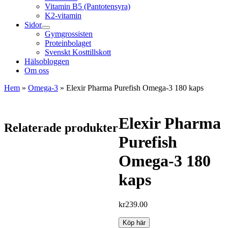
Vitamin B5 (Pantotensyra)
K2-vitamin
Sidor
Gymgrossisten
Proteinbolaget
Svenskt Kosttillskott
Hälsobloggen
Om oss
Hem
»
Omega-3
»
Elexir Pharma Purefish Omega-3 180 kaps
Elexir Pharma
Relaterade produkter
Purefish
Omega-3 180
kaps
kr
239.00
Köp här