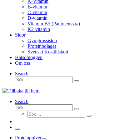
A-Vitamin
B-vitamin
C-vitamin
D-vitamin
Vitamin B5 (Pantotensyra)
K2-vitamin
Sidor
Gymgrossisten
Proteinbolaget
Svenskt Kosttillskott
Hälsobloggen
Om oss
Search
Sök
Sök
…
Search
Sök
Sök
Sök
…
Sök
…
Meny
Proteinpulver