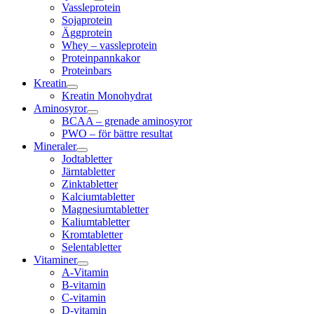
Vassleprotein
Sojaprotein
Äggprotein
Whey – vassleprotein
Proteinpannkakor
Proteinbars
Kreatin
Kreatin Monohydrat
Aminosyror
BCAA – grenade aminosyror
PWO – för bättre resultat
Mineraler
Jodtabletter
Järntabletter
Zinktabletter
Kalciumtabletter
Magnesiumtabletter
Kaliumtabletter
Kromtabletter
Selentabletter
Vitaminer
A-Vitamin
B-vitamin
C-vitamin
D-vitamin