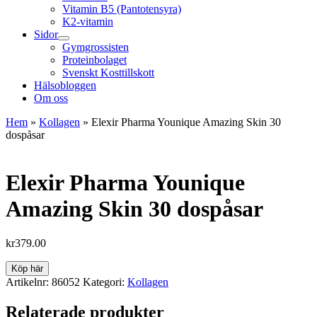
Vitamin B5 (Pantotensyra)
K2-vitamin
Sidor
Gymgrossisten
Proteinbolaget
Svenskt Kosttillskott
Hälsobloggen
Om oss
Hem
»
Kollagen
»
Elexir Pharma Younique Amazing Skin 30
dospåsar
Elexir Pharma Younique
Amazing Skin 30 dospåsar
kr
379.00
Köp här
Artikelnr:
86052
Kategori:
Kollagen
Relaterade produkter