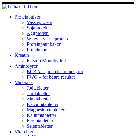
Hoppa
till
innehåll
Proteinpulver
Vassleprotein
Sojaprotein
Äggprotein
Whey – vassleprotein
Proteinpannkakor
Proteinbars
Kreatin
Kreatin Monohydrat
Aminosyror
BCAA – grenade aminosyror
PWO – för bättre resultat
Mineraler
Jodtabletter
Järntabletter
Zinktabletter
Kalciumtabletter
Magnesiumtabletter
Kaliumtabletter
Kromtabletter
Selentabletter
Vitaminer