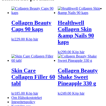
Collagen Beauty
Healthwell
Caps 90 kaps
Collagen Skin
&amp Nails 90
kr
229.00
Köp här
kaps
kr
299.00
Köp här
Skin Care
Collagen Beauty
Collagen Filler 60
Shake Sweet
tabl
Pineapple 330 g
kr
185.00
Köp här
kr
249.00
Köp här
Om Hälsokostoteket
Integritetspolicy