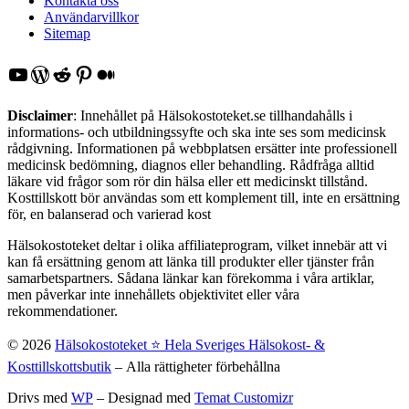
Kontakta oss
Användarvillkor
Sitemap
YouTube
WordPress
Reddit
Pinterest
Medium
Disclaimer
: Innehållet på Hälsokostoteket.se tillhandahålls i
informations- och utbildningssyfte och ska inte ses som medicinsk
rådgivning. Informationen på webbplatsen ersätter inte professionell
medicinsk bedömning, diagnos eller behandling. Rådfråga alltid
läkare vid frågor som rör din hälsa eller ett medicinskt tillstånd.
Kosttillskott bör användas som ett komplement till, inte en ersättning
för, en balanserad och varierad kost
Hälsokostoteket deltar i olika affiliateprogram, vilket innebär att vi
kan få ersättning genom att länka till produkter eller tjänster från
samarbetspartners. Sådana länkar kan förekomma i våra artiklar,
men påverkar inte innehållets objektivitet eller våra
rekommendationer.
© 2026
Hälsokostoteket ⭐️ Hela Sveriges Hälsokost- &
Kosttillskottsbutik
– Alla rättigheter förbehållna
Drivs med
WP
– Designad med
Temat Customizr