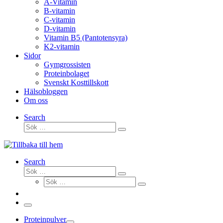
A-Vitamin
B-vitamin
C-vitamin
D-vitamin
Vitamin B5 (Pantotensyra)
K2-vitamin
Sidor
Gymgrossisten
Proteinbolaget
Svenskt Kosttillskott
Hälsobloggen
Om oss
Search
Sök
Sök
…
Search
Sök
Sök
Sök
…
Sök
…
Meny
Proteinpulver