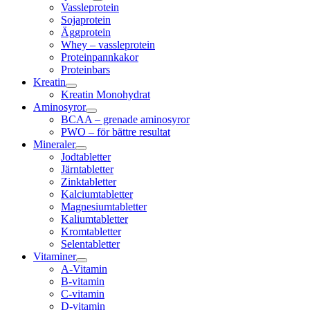
Vassleprotein
Sojaprotein
Äggprotein
Whey – vassleprotein
Proteinpannkakor
Proteinbars
Kreatin
Kreatin Monohydrat
Aminosyror
BCAA – grenade aminosyror
PWO – för bättre resultat
Mineraler
Jodtabletter
Järntabletter
Zinktabletter
Kalciumtabletter
Magnesiumtabletter
Kaliumtabletter
Kromtabletter
Selentabletter
Vitaminer
A-Vitamin
B-vitamin
C-vitamin
D-vitamin