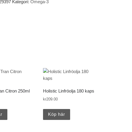
29397
Kategori:
Omega-3
an Citron 250ml
Holistic Linfröolja 180 kaps
kr
209.00
r
Köp här