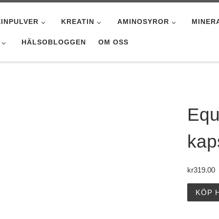
INPULVER
KREATIN
AMINOSYROR
MINER
HÄLSOBLOGGEN
OM OSS
Equ
kap
kr
319.00
KÖP 