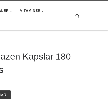
ALER
VITAMINER
Search
azen Kapslar 180
s
HÄR