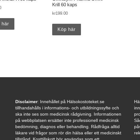
Krill 60 kaps
0
kr
199.00
 här
Köp här
Disclaimer
: Innehållet på Hälsokostoteket.se
Häl
tillhandahålls i informations- och utbildningssyfte och
inn
ska inte ses som medicinsk rådgivning. Informationen
pro
på webbplatsen ersätter inte professionell medicinsk
Så
bedömning, diagnos eller behandling. Rådfråga alltid
påv
läkare vid frågor som rör din hälsa eller ett medicinskt
re
tillstånd. Kosttillskott bör användas som ett