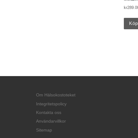
kr
289.0
Köp
Om Hälsokostoteket
Integritetspolicy
Kontakta oss
Användarvillkor
Sitemap