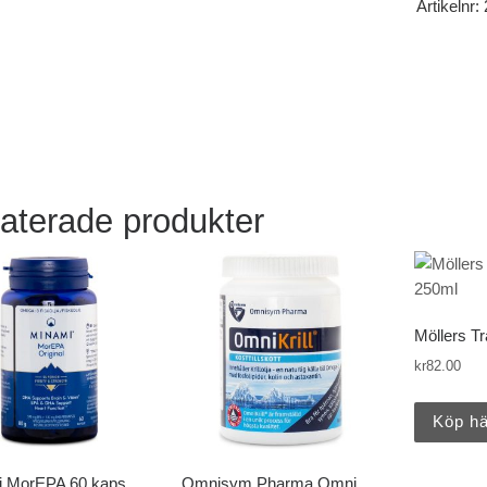
Artikelnr:
aterade produkter
Möllers Tr
kr
82.00
Köp hä
i MorEPA 60 kaps
Omnisym Pharma Omni