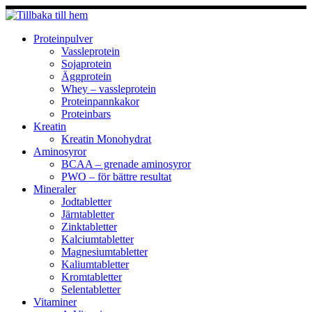
Hoppa
till
innehåll
Proteinpulver
Vassleprotein
Sojaprotein
Äggprotein
Whey – vassleprotein
Proteinpannkakor
Proteinbars
Kreatin
Kreatin Monohydrat
Aminosyror
BCAA – grenade aminosyror
PWO – för bättre resultat
Mineraler
Jodtabletter
Järntabletter
Zinktabletter
Kalciumtabletter
Magnesiumtabletter
Kaliumtabletter
Kromtabletter
Selentabletter
Vitaminer