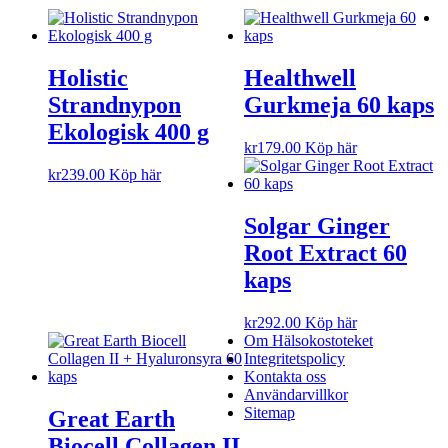
Holistic
Healthwell
Strandnypon
Gurkmeja 60 kaps
Ekologisk 400 g
kr
179.00
Köp här
kr
239.00
Köp här
Solgar Ginger
Root Extract 60
kaps
kr
292.00
Köp här
Om Hälsokostoteket
Integritetspolicy
Kontakta oss
Användarvillkor
Sitemap
Great Earth
Biocell Collagen II