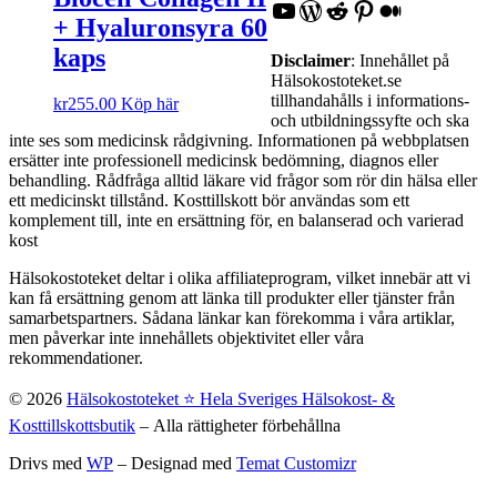
YouTube
WordPress
Reddit
Pinterest
Medium
+ Hyaluronsyra 60
kaps
Disclaimer
: Innehållet på
Hälsokostoteket.se
tillhandahålls i informations-
kr
255.00
Köp här
och utbildningssyfte och ska
inte ses som medicinsk rådgivning. Informationen på webbplatsen
ersätter inte professionell medicinsk bedömning, diagnos eller
behandling. Rådfråga alltid läkare vid frågor som rör din hälsa eller
ett medicinskt tillstånd. Kosttillskott bör användas som ett
komplement till, inte en ersättning för, en balanserad och varierad
kost
Hälsokostoteket deltar i olika affiliateprogram, vilket innebär att vi
kan få ersättning genom att länka till produkter eller tjänster från
samarbetspartners. Sådana länkar kan förekomma i våra artiklar,
men påverkar inte innehållets objektivitet eller våra
rekommendationer.
© 2026
Hälsokostoteket ⭐️ Hela Sveriges Hälsokost- &
Kosttillskottsbutik
– Alla rättigheter förbehållna
Drivs med
WP
– Designad med
Temat Customizr