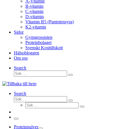
A-Vitamin
B-vitamin
C-vitamin
D-vitamin
Vitamin B5 (Pantotensyra)
K2-vitamin
Sidor
Gymgrossisten
Proteinbolaget
Svenskt Kosttillskott
Hälsobloggen
Om oss
Search
Sök
Sök
…
Search
Sök
Sök
Sök
…
Sök
…
Meny
Proteinpulver