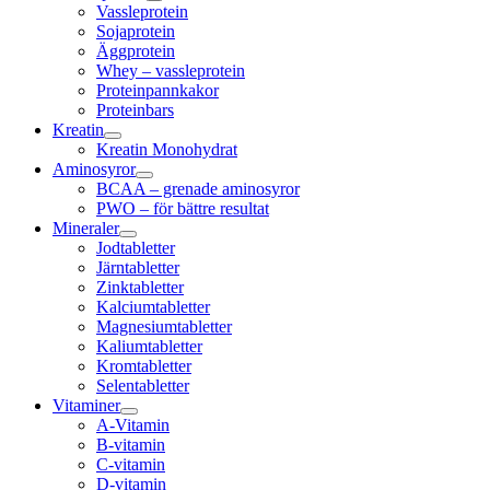
Vassleprotein
Sojaprotein
Äggprotein
Whey – vassleprotein
Proteinpannkakor
Proteinbars
Kreatin
Kreatin Monohydrat
Aminosyror
BCAA – grenade aminosyror
PWO – för bättre resultat
Mineraler
Jodtabletter
Järntabletter
Zinktabletter
Kalciumtabletter
Magnesiumtabletter
Kaliumtabletter
Kromtabletter
Selentabletter
Vitaminer
A-Vitamin
B-vitamin
C-vitamin
D-vitamin