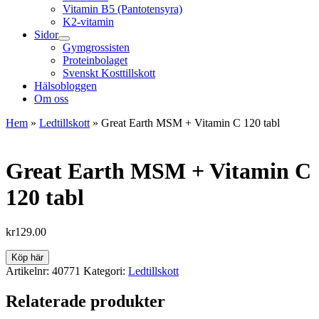
Vitamin B5 (Pantotensyra)
K2-vitamin
Sidor
Gymgrossisten
Proteinbolaget
Svenskt Kosttillskott
Hälsobloggen
Om oss
Hem
»
Ledtillskott
»
Great Earth MSM + Vitamin C 120 tabl
Great Earth MSM + Vitamin C
120 tabl
kr
129.00
Köp här
Artikelnr:
40771
Kategori:
Ledtillskott
Relaterade produkter