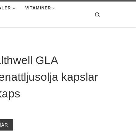
ALER
VITAMINER
Search
lthwell GLA
enattljusolja kapslar
kaps
HÄR