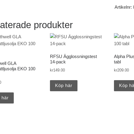
Artikelnr:
aterade produkter
RFSU Ägglossningstest
Alpha Plus
14-pack
tabl
well GLA
ttljusolja EKO 100
kr
149.00
kr
209.00
0
Köp här
Köp hä
 här