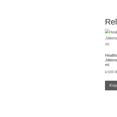
Rel
Health
Jättena
ml
kr
169.0
Köp