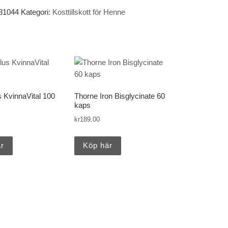
81044
Kategori:
Kosttillskott för Henne
 KvinnaVital 100
Thorne Iron Bisglycinate 60
kaps
kr
189.00
r
Köp här