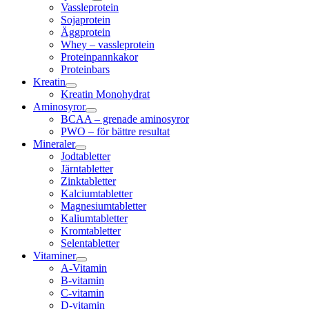
Vassleprotein
Sojaprotein
Äggprotein
Whey – vassleprotein
Proteinpannkakor
Proteinbars
Kreatin
Kreatin Monohydrat
Aminosyror
BCAA – grenade aminosyror
PWO – för bättre resultat
Mineraler
Jodtabletter
Järntabletter
Zinktabletter
Kalciumtabletter
Magnesiumtabletter
Kaliumtabletter
Kromtabletter
Selentabletter
Vitaminer
A-Vitamin
B-vitamin
C-vitamin
D-vitamin