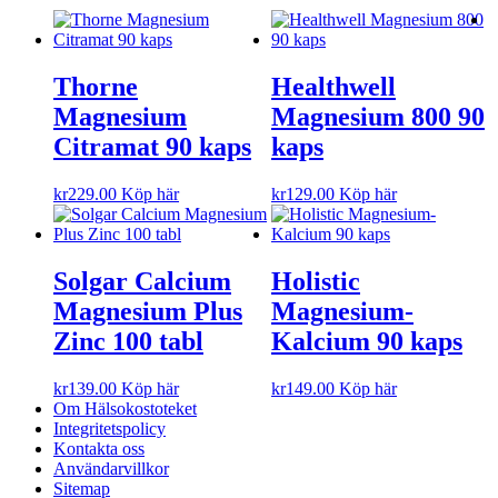
Thorne
Healthwell
Magnesium
Magnesium 800 90
Citramat 90 kaps
kaps
kr
229.00
Köp här
kr
129.00
Köp här
Solgar Calcium
Holistic
Magnesium Plus
Magnesium-
Zinc 100 tabl
Kalcium 90 kaps
kr
139.00
Köp här
kr
149.00
Köp här
Om Hälsokostoteket
Integritetspolicy
Kontakta oss
Användarvillkor
Sitemap