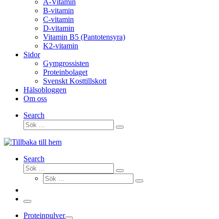
A-Vitamin
B-vitamin
C-vitamin
D-vitamin
Vitamin B5 (Pantotensyra)
K2-vitamin
Sidor
Gymgrossisten
Proteinbolaget
Svenskt Kosttillskott
Hälsobloggen
Om oss
Search
Sök
Sök
…
Search
Sök
Sök
Sök
…
Sök
…
Meny
Proteinpulver