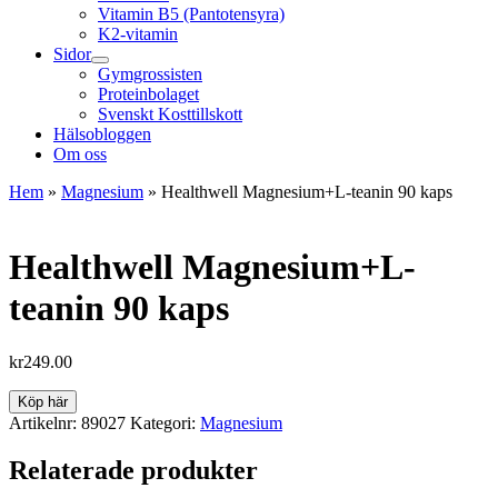
Vitamin B5 (Pantotensyra)
K2-vitamin
Sidor
Gymgrossisten
Proteinbolaget
Svenskt Kosttillskott
Hälsobloggen
Om oss
Hem
»
Magnesium
»
Healthwell Magnesium+L-teanin 90 kaps
Healthwell Magnesium+L-
teanin 90 kaps
kr
249.00
Köp här
Artikelnr:
89027
Kategori:
Magnesium
Relaterade produkter