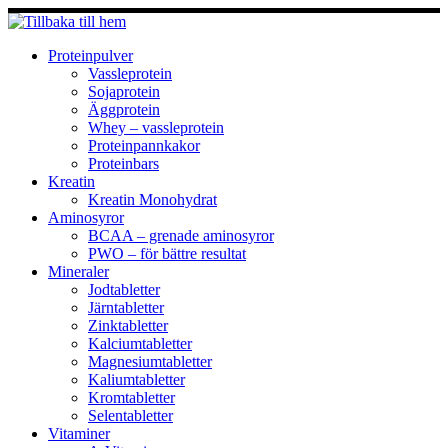
Hoppa
till
innehåll
Proteinpulver
Vassleprotein
Sojaprotein
Äggprotein
Whey – vassleprotein
Proteinpannkakor
Proteinbars
Kreatin
Kreatin Monohydrat
Aminosyror
BCAA – grenade aminosyror
PWO – för bättre resultat
Mineraler
Jodtabletter
Järntabletter
Zinktabletter
Kalciumtabletter
Magnesiumtabletter
Kaliumtabletter
Kromtabletter
Selentabletter
Vitaminer