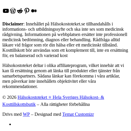
YouTube
WordPress
Reddit
Pinterest
Medium
Disclaimer
: Innehållet på Hälsokostoteket.se tillhandahålls i
informations- och utbildningssyfte och ska inte ses som medicinsk
rådgivning. Informationen på webbplatsen ersätter inte professionell
medicinsk bedömning, diagnos eller behandling. Rådfråga alltid
läkare vid frågor som rör din hälsa eller ett medicinskt tillstånd.
Kosttillskott bör användas som ett komplement till, inte en ersättning
för, en balanserad och varierad kost
Hälsokostoteket deltar i olika affiliateprogram, vilket innebär att vi
kan få ersättning genom att länka till produkter eller tjänster från
samarbetspartners. Sådana länkar kan förekomma i våra artiklar,
men påverkar inte innehållets objektivitet eller våra
rekommendationer.
© 2026
Hälsokostoteket ⭐️ Hela Sveriges Hälsokost- &
Kosttillskottsbutik
– Alla rättigheter förbehållna
Drivs med
WP
– Designad med
Temat Customizr