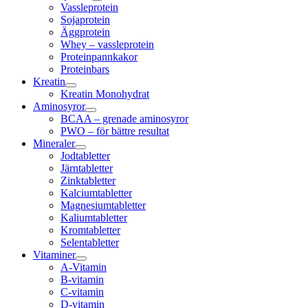
Vassleprotein
Sojaprotein
Äggprotein
Whey – vassleprotein
Proteinpannkakor
Proteinbars
Kreatin
Kreatin Monohydrat
Aminosyror
BCAA – grenade aminosyror
PWO – för bättre resultat
Mineraler
Jodtabletter
Järntabletter
Zinktabletter
Kalciumtabletter
Magnesiumtabletter
Kaliumtabletter
Kromtabletter
Selentabletter
Vitaminer
A-Vitamin
B-vitamin
C-vitamin
D-vitamin