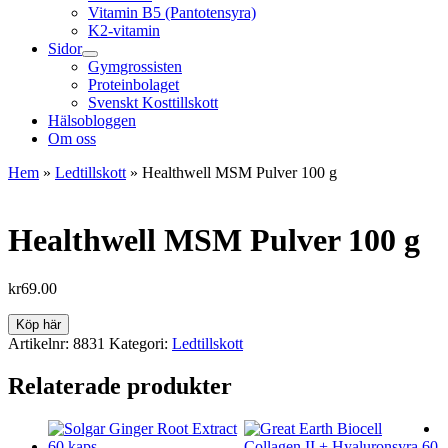
Vitamin B5 (Pantotensyra)
K2-vitamin
Sidor
Gymgrossisten
Proteinbolaget
Svenskt Kosttillskott
Hälsobloggen
Om oss
Hem
»
Ledtillskott
»
Healthwell MSM Pulver 100 g
Healthwell MSM Pulver 100 g
kr
69.00
Köp här
Artikelnr:
8831
Kategori:
Ledtillskott
Relaterade produkter