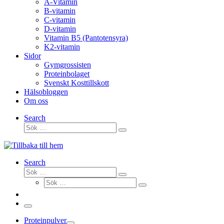
A-Vitamin
B-vitamin
C-vitamin
D-vitamin
Vitamin B5 (Pantotensyra)
K2-vitamin
Sidor
Gymgrossisten
Proteinbolaget
Svenskt Kosttillskott
Hälsobloggen
Om oss
Search
Sök
Sök
…
Search
Sök
Sök
Sök
…
Sök
…
Meny
Proteinpulver