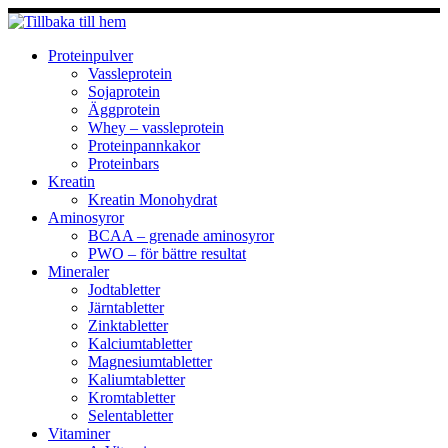
Hoppa
till
innehåll
Proteinpulver
Vassleprotein
Sojaprotein
Äggprotein
Whey – vassleprotein
Proteinpannkakor
Proteinbars
Kreatin
Kreatin Monohydrat
Aminosyror
BCAA – grenade aminosyror
PWO – för bättre resultat
Mineraler
Jodtabletter
Järntabletter
Zinktabletter
Kalciumtabletter
Magnesiumtabletter
Kaliumtabletter
Kromtabletter
Selentabletter
Vitaminer