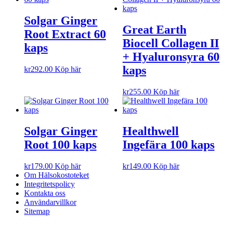
Solgar Ginger
Great Earth
Root Extract 60
Biocell Collagen II
kaps
+ Hyaluronsyra 60
kaps
kr
292.00
Köp här
kr
255.00
Köp här
Solgar Ginger
Healthwell
Root 100 kaps
Ingefära 100 kaps
kr
179.00
Köp här
kr
149.00
Köp här
Om Hälsokostoteket
Integritetspolicy
Kontakta oss
Användarvillkor
Sitemap