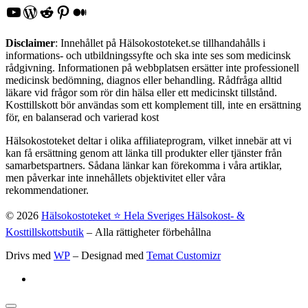
YouTube
WordPress
Reddit
Pinterest
Medium
Disclaimer
: Innehållet på Hälsokostoteket.se tillhandahålls i
informations- och utbildningssyfte och ska inte ses som medicinsk
rådgivning. Informationen på webbplatsen ersätter inte professionell
medicinsk bedömning, diagnos eller behandling. Rådfråga alltid
läkare vid frågor som rör din hälsa eller ett medicinskt tillstånd.
Kosttillskott bör användas som ett komplement till, inte en ersättning
för, en balanserad och varierad kost
Hälsokostoteket deltar i olika affiliateprogram, vilket innebär att vi
kan få ersättning genom att länka till produkter eller tjänster från
samarbetspartners. Sådana länkar kan förekomma i våra artiklar,
men påverkar inte innehållets objektivitet eller våra
rekommendationer.
© 2026
Hälsokostoteket ⭐️ Hela Sveriges Hälsokost- &
Kosttillskottsbutik
– Alla rättigheter förbehållna
Drivs med
WP
– Designad med
Temat Customizr