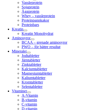
Vassleprotein
Sojaprotein
Äggprotein
Whey – vassleprotein
Proteinpannkakor
Proteinbars
Kreatin
Kreatin Monohydrat
Aminosyror
BCAA – grenade aminosyror
PWO – för bättre resultat
Mineraler
Jodtabletter
Järntabletter
Zinktabletter
Kalciumtabletter
Magnesiumtabletter
Kaliumtabletter
Kromtabletter
Selentabletter
Vitaminer
A-Vitamin
B-vitamin
C-vitamin
D-vitamin