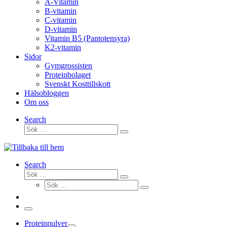
A-Vitamin
B-vitamin
C-vitamin
D-vitamin
Vitamin B5 (Pantotensyra)
K2-vitamin
Sidor
Gymgrossisten
Proteinbolaget
Svenskt Kosttillskott
Hälsobloggen
Om oss
Search
Sök
Sök
…
Search
Sök
Sök
Sök
…
Sök
…
Meny
Proteinpulver