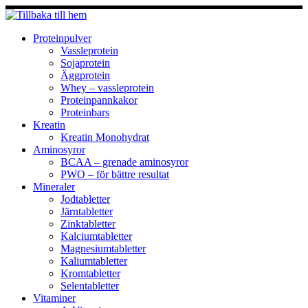
Hoppa
till
innehåll
Proteinpulver
Vassleprotein
Sojaprotein
Äggprotein
Whey – vassleprotein
Proteinpannkakor
Proteinbars
Kreatin
Kreatin Monohydrat
Aminosyror
BCAA – grenade aminosyror
PWO – för bättre resultat
Mineraler
Jodtabletter
Järntabletter
Zinktabletter
Kalciumtabletter
Magnesiumtabletter
Kaliumtabletter
Kromtabletter
Selentabletter
Vitaminer