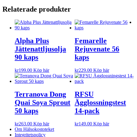
Relaterade produkter
Alpha Plus
Femarelle
Jättenattljusolja
Rejuvenate 56
90 kaps
kaps
kr
199.00
Köp här
kr
229.00
Köp här
Terranova Dong
RFSU
Quai Soya Sprout
Ägglossningstest
50 kaps
14-pack
kr
263.00
Köp här
kr
149.00
Köp här
Om Hälsokostoteket
Integritetspolicy