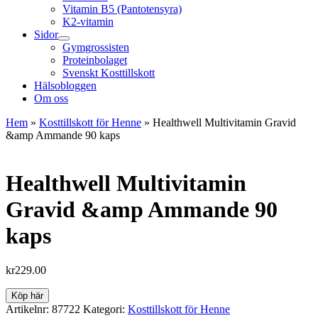
Vitamin B5 (Pantotensyra)
K2-vitamin
Sidor
Gymgrossisten
Proteinbolaget
Svenskt Kosttillskott
Hälsobloggen
Om oss
Hem
»
Kosttillskott för Henne
»
Healthwell Multivitamin Gravid
&amp Ammande 90 kaps
Healthwell Multivitamin
Gravid &amp Ammande 90
kaps
kr
229.00
Köp här
Artikelnr:
87722
Kategori:
Kosttillskott för Henne