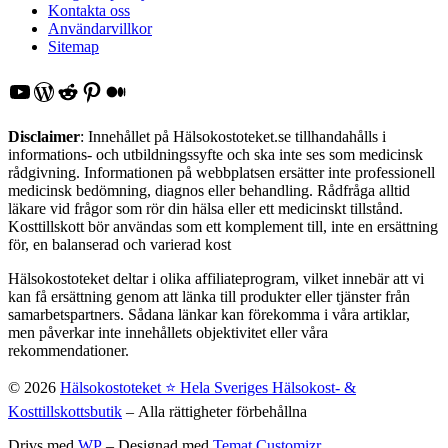
Kontakta oss
Användarvillkor
Sitemap
YouTube
WordPress
Reddit
Pinterest
Medium
Disclaimer
: Innehållet på Hälsokostoteket.se tillhandahålls i
informations- och utbildningssyfte och ska inte ses som medicinsk
rådgivning. Informationen på webbplatsen ersätter inte professionell
medicinsk bedömning, diagnos eller behandling. Rådfråga alltid
läkare vid frågor som rör din hälsa eller ett medicinskt tillstånd.
Kosttillskott bör användas som ett komplement till, inte en ersättning
för, en balanserad och varierad kost
Hälsokostoteket deltar i olika affiliateprogram, vilket innebär att vi
kan få ersättning genom att länka till produkter eller tjänster från
samarbetspartners. Sådana länkar kan förekomma i våra artiklar,
men påverkar inte innehållets objektivitet eller våra
rekommendationer.
© 2026
Hälsokostoteket ⭐️ Hela Sveriges Hälsokost- &
Kosttillskottsbutik
– Alla rättigheter förbehållna
Drivs med
WP
– Designad med
Temat Customizr