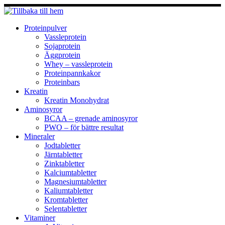
Hoppa
till
innehåll
Proteinpulver
Vassleprotein
Sojaprotein
Äggprotein
Whey – vassleprotein
Proteinpannkakor
Proteinbars
Kreatin
Kreatin Monohydrat
Aminosyror
BCAA – grenade aminosyror
PWO – för bättre resultat
Mineraler
Jodtabletter
Järntabletter
Zinktabletter
Kalciumtabletter
Magnesiumtabletter
Kaliumtabletter
Kromtabletter
Selentabletter
Vitaminer