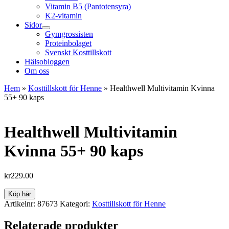
Vitamin B5 (Pantotensyra)
K2-vitamin
Sidor
Gymgrossisten
Proteinbolaget
Svenskt Kosttillskott
Hälsobloggen
Om oss
Hem
»
Kosttillskott för Henne
»
Healthwell Multivitamin Kvinna
55+ 90 kaps
Healthwell Multivitamin
Kvinna 55+ 90 kaps
kr
229.00
Köp här
Artikelnr:
87673
Kategori:
Kosttillskott för Henne
Relaterade produkter