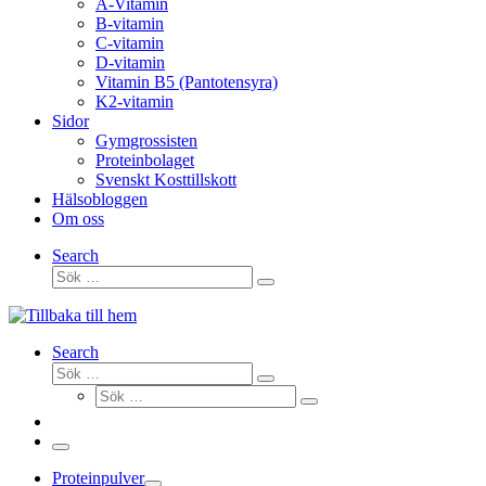
A-Vitamin
B-vitamin
C-vitamin
D-vitamin
Vitamin B5 (Pantotensyra)
K2-vitamin
Sidor
Gymgrossisten
Proteinbolaget
Svenskt Kosttillskott
Hälsobloggen
Om oss
Search
Sök
Sök
…
Search
Sök
Sök
Sök
…
Sök
…
Meny
Proteinpulver