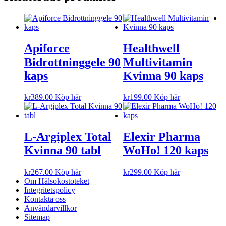
Apiforce
Healthwell
Bidrottninggele 90
Multivitamin
kaps
Kvinna 90 kaps
kr
389.00
Köp här
kr
199.00
Köp här
L-Argiplex Total
Elexir Pharma
Kvinna 90 tabl
WoHo! 120 kaps
kr
267.00
Köp här
kr
299.00
Köp här
Om Hälsokostoteket
Integritetspolicy
Kontakta oss
Användarvillkor
Sitemap