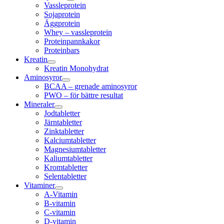
Vassleprotein
Sojaprotein
Äggprotein
Whey – vassleprotein
Proteinpannkakor
Proteinbars
Kreatin
Kreatin Monohydrat
Aminosyror
BCAA – grenade aminosyror
PWO – för bättre resultat
Mineraler
Jodtabletter
Järntabletter
Zinktabletter
Kalciumtabletter
Magnesiumtabletter
Kaliumtabletter
Kromtabletter
Selentabletter
Vitaminer
A-Vitamin
B-vitamin
C-vitamin
D-vitamin