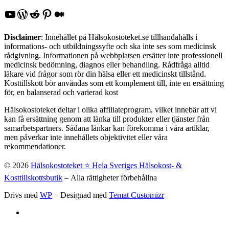
YouTube
WordPress
Reddit
Pinterest
Medium
Disclaimer
: Innehållet på Hälsokostoteket.se tillhandahålls i
informations- och utbildningssyfte och ska inte ses som medicinsk
rådgivning. Informationen på webbplatsen ersätter inte professionell
medicinsk bedömning, diagnos eller behandling. Rådfråga alltid
läkare vid frågor som rör din hälsa eller ett medicinskt tillstånd.
Kosttillskott bör användas som ett komplement till, inte en ersättning
för, en balanserad och varierad kost
Hälsokostoteket deltar i olika affiliateprogram, vilket innebär att vi
kan få ersättning genom att länka till produkter eller tjänster från
samarbetspartners. Sådana länkar kan förekomma i våra artiklar,
men påverkar inte innehållets objektivitet eller våra
rekommendationer.
© 2026
Hälsokostoteket ⭐️ Hela Sveriges Hälsokost- &
Kosttillskottsbutik
– Alla rättigheter förbehållna
Drivs med
WP
– Designad med
Temat Customizr