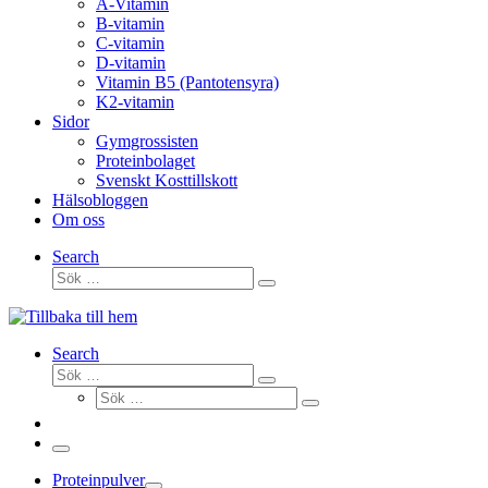
A-Vitamin
B-vitamin
C-vitamin
D-vitamin
Vitamin B5 (Pantotensyra)
K2-vitamin
Sidor
Gymgrossisten
Proteinbolaget
Svenskt Kosttillskott
Hälsobloggen
Om oss
Search
Sök
Sök
…
Search
Sök
Sök
Sök
…
Sök
…
Meny
Proteinpulver