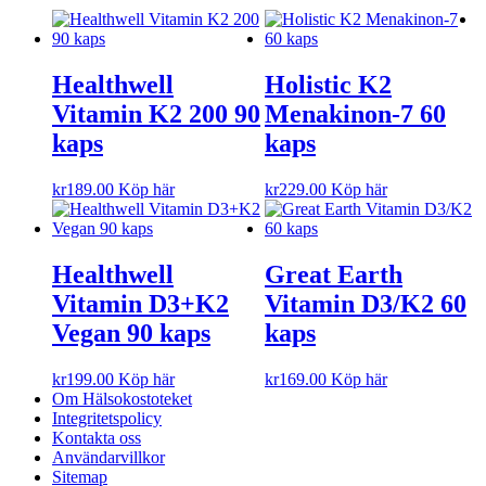
Healthwell
Holistic K2
Vitamin K2 200 90
Menakinon-7 60
kaps
kaps
kr
189.00
Köp här
kr
229.00
Köp här
Healthwell
Great Earth
Vitamin D3+K2
Vitamin D3/K2 60
Vegan 90 kaps
kaps
kr
199.00
Köp här
kr
169.00
Köp här
Om Hälsokostoteket
Integritetspolicy
Kontakta oss
Användarvillkor
Sitemap