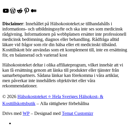
YouTube
WordPress
Reddit
Pinterest
Medium
Disclaimer
: Innehållet på Hälsokostoteket.se tillhandahålls i
informations- och utbildningssyfte och ska inte ses som medicinsk
rådgivning. Informationen på webbplatsen ersätter inte professionell
medicinsk bedömning, diagnos eller behandling. Rådfråga alltid
läkare vid frågor som rör din hälsa eller ett medicinskt tillstånd.
Kosttillskott bör användas som ett komplement till, inte en ersättning
för, en balanserad och varierad kost
Hälsokostoteket deltar i olika affiliateprogram, vilket innebär att vi
kan få ersättning genom att länka till produkter eller tjänster från
samarbetspartners. Sådana länkar kan förekomma i våra artiklar,
men påverkar inte innehållets objektivitet eller våra
rekommendationer.
© 2026
Hälsokostoteket ⭐️ Hela Sveriges Hälsokost- &
Kosttillskottsbutik
– Alla rättigheter förbehållna
Drivs med
WP
– Designad med
Temat Customizr