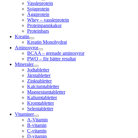
Vassleprotein
Sojaprotein
Äggprotein
Whey – vassleprotein
Proteinpannkakor
Proteinbars
Kreatin
Kreatin Monohydrat
Aminosyror
BCAA – grenade aminosyror
PWO – för bättre resultat
Mineraler
Jodtabletter
Järntabletter
Zinktabletter
Kalciumtabletter
Magnesiumtabletter
Kaliumtabletter
Kromtabletter
Selentabletter
Vitaminer
A-Vitamin
B-vitamin
C-vitamin
D-vitamin