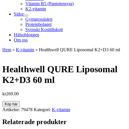
Vitamin B5 (Pantotensyra)
K2-vitamin
Sidor
Gymgrossisten
Proteinbolaget
Svenskt Kosttillskott
Hälsobloggen
Om oss
Hem
»
K-vitamin
»
Healthwell QURE Liposomal K2+D3 60 ml
Healthwell QURE Liposomal
K2+D3 60 ml
kr
269.00
Köp här
Artikelnr:
79478
Kategori:
K-vitamin
Relaterade produkter