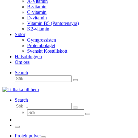
A-Vitamin
B-vitamin
C-vitamin
D-vitamin
Vitamin B5 (Pantotensyra)
K2-vitamin
Sidor
Gymgrossisten
Proteinbolaget
Svenskt Kosttillskott
Hälsobloggen
Om oss
Search
Sök
Sök
…
Search
Sök
Sök
Sök
…
Sök
…
Meny
Proteinpulver