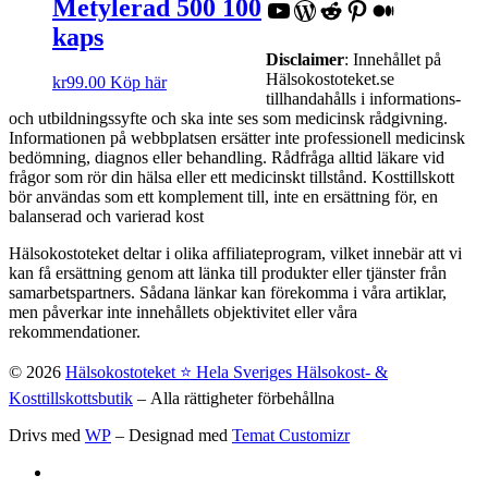
Metylerad 500 100
YouTube
WordPress
Reddit
Pinterest
Medium
kaps
Disclaimer
: Innehållet på
Hälsokostoteket.se
kr
99.00
Köp här
tillhandahålls i informations-
och utbildningssyfte och ska inte ses som medicinsk rådgivning.
Informationen på webbplatsen ersätter inte professionell medicinsk
bedömning, diagnos eller behandling. Rådfråga alltid läkare vid
frågor som rör din hälsa eller ett medicinskt tillstånd. Kosttillskott
bör användas som ett komplement till, inte en ersättning för, en
balanserad och varierad kost
Hälsokostoteket deltar i olika affiliateprogram, vilket innebär att vi
kan få ersättning genom att länka till produkter eller tjänster från
samarbetspartners. Sådana länkar kan förekomma i våra artiklar,
men påverkar inte innehållets objektivitet eller våra
rekommendationer.
© 2026
Hälsokostoteket ⭐️ Hela Sveriges Hälsokost- &
Kosttillskottsbutik
– Alla rättigheter förbehållna
Drivs med
WP
– Designad med
Temat Customizr