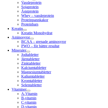
Vassleprotein
Sojaprotein
Äggprotein
Whey – vassleprotein
Proteinpannkakor
Proteinbars
Kreatin
Kreatin Monohydrat
Aminosyror
BCAA – grenade aminosyror
PWO – för bättre resultat
Mineraler
Jodtabletter
Järntabletter
Zinktabletter
Kalciumtabletter
Magnesiumtabletter
Kaliumtabletter
Kromtabletter
Selentabletter
Vitaminer
A-Vitamin
B-vitamin
C-vitamin
D-vitamin