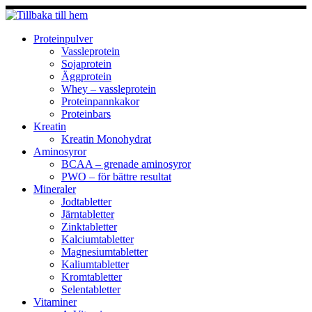
Hoppa
till
innehåll
Proteinpulver
Vassleprotein
Sojaprotein
Äggprotein
Whey – vassleprotein
Proteinpannkakor
Proteinbars
Kreatin
Kreatin Monohydrat
Aminosyror
BCAA – grenade aminosyror
PWO – för bättre resultat
Mineraler
Jodtabletter
Järntabletter
Zinktabletter
Kalciumtabletter
Magnesiumtabletter
Kaliumtabletter
Kromtabletter
Selentabletter
Vitaminer