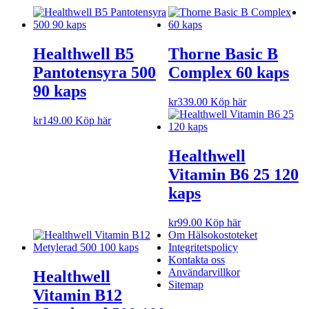
Healthwell B5
Thorne Basic B
Pantotensyra 500
Complex 60 kaps
90 kaps
kr
339.00
Köp här
kr
149.00
Köp här
Healthwell
Vitamin B6 25 120
kaps
kr
99.00
Köp här
Om Hälsokostoteket
Integritetspolicy
Kontakta oss
Användarvillkor
Healthwell
Sitemap
Vitamin B12