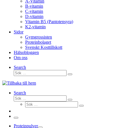
A-Vitamin
B-vitamin
C-vitamin
D-vitamin
Vitamin B5 (Pantotensyra)
K2-vitamin
Sidor
Gymgrossisten
Proteinbolaget
Svenskt Kosttillskott
Hälsobloggen
Om oss
Search
Sök
Sök
…
Search
Sök
Sök
Sök
…
Sök
…
Meny
Proteinpulver