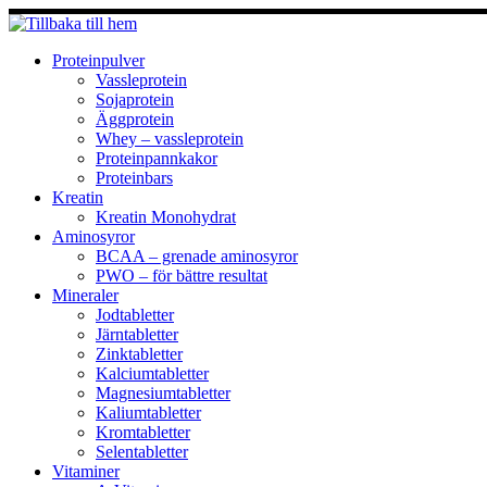
Hoppa
till
innehåll
Proteinpulver
Vassleprotein
Sojaprotein
Äggprotein
Whey – vassleprotein
Proteinpannkakor
Proteinbars
Kreatin
Kreatin Monohydrat
Aminosyror
BCAA – grenade aminosyror
PWO – för bättre resultat
Mineraler
Jodtabletter
Järntabletter
Zinktabletter
Kalciumtabletter
Magnesiumtabletter
Kaliumtabletter
Kromtabletter
Selentabletter
Vitaminer