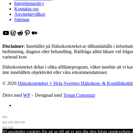
Integritetspolicy
Kontakta oss
Användarvillkor
Sitemap
YouTube
WordPress
Reddit
Pinterest
Medium
Disclaimer
: Innehållet på Hälsokostoteket.se tillhandahålls i inform
bedömning, diagnos eller behandling. Rådfråga alltid läkare vid frågor 
varierad kost
Hälsokostoteket deltar i olika affiliateprogram, vilket innebär att vi k
inte innehållets objektivitet eller våra rekommendationer.
© 2026
Hälsokostoteket ⭐️ Hela Sveriges Hälsokost- & Kosttillskotts
Drivs med
WP
– Designad med
Temat Customizr
Vi använder cookies för att se till att vi ger dig den bästa upplevels