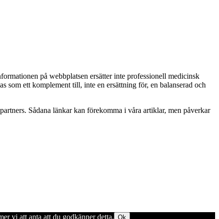
Informationen på webbplatsen ersätter inte professionell medicinsk
as som ett komplement till, inte en ersättning för, en balanserad och
betspartners. Sådana länkar kan förekomma i våra artiklar, men påverkar
er vi att anta att du godkänner detta.
Ok