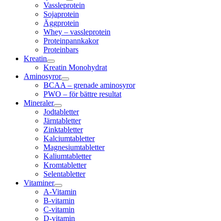
Vassleprotein
Sojaprotein
Äggprotein
Whey – vassleprotein
Proteinpannkakor
Proteinbars
Kreatin
Kreatin Monohydrat
Aminosyror
BCAA – grenade aminosyror
PWO – för bättre resultat
Mineraler
Jodtabletter
Järntabletter
Zinktabletter
Kalciumtabletter
Magnesiumtabletter
Kaliumtabletter
Kromtabletter
Selentabletter
Vitaminer
A-Vitamin
B-vitamin
C-vitamin
D-vitamin