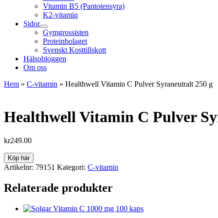
Vitamin B5 (Pantotensyra)
K2-vitamin
Sidor
Gymgrossisten
Proteinbolaget
Svenskt Kosttillskott
Hälsobloggen
Om oss
Hem
»
C-vitamin
»
Healthwell Vitamin C Pulver Syraneutralt 250 g
Healthwell Vitamin C Pulver Sy
kr
249.00
Köp här
Artikelnr:
79151
Kategori:
C-vitamin
Relaterade produkter