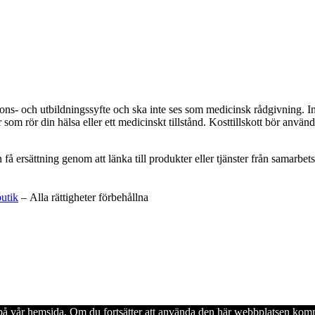
ations- och utbildningssyfte och ska inte ses som medicinsk rådgivning. 
som rör din hälsa eller ett medicinskt tillstånd. Kosttillskott bör använd
an få ersättning genom att länka till produkter eller tjänster från samar
butik
– Alla rättigheter förbehållna
en på vår hemsida. Om du fortsätter att använda den här webbplatsen komm