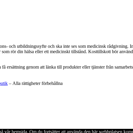
ations- och utbildningssyfte och ska inte ses som medicinsk rådgivning. 
som rör din hälsa eller ett medicinskt tillstånd. Kosttillskott bör använd
an få ersättning genom att länka till produkter eller tjänster från samar
butik
– Alla rättigheter förbehållna
en på vår hemsida. Om du fortsätter att använda den här webbplatsen komm