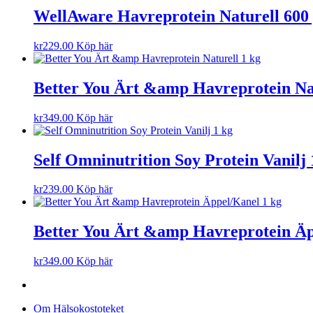
WellAware Havreprotein Naturell 600
kr
229.00
Köp här
Better You Ärt &amp Havreprotein Nat
kr
349.00
Köp här
Self Omninutrition Soy Protein Vanilj 
kr
239.00
Köp här
Better You Ärt &amp Havreprotein Äp
kr
349.00
Köp här
Om Hälsokostoteket