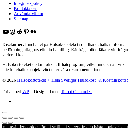
Integritetspolicy
Kontakta oss
Användarvillkor
Sitemap
YouTube
WordPress
Reddit
Pinterest
Medium
Disclaimer
: Innehållet på Hälsokostoteket.se tillhandahålls i inform
bedömning, diagnos eller behandling. Rådfråga alltid läkare vid frågor 
varierad kost
Hälsokostoteket deltar i olika affiliateprogram, vilket innebär att vi k
inte innehållets objektivitet eller våra rekommendationer.
© 2026
Hälsokostoteket ⭐️ Hela Sveriges Hälsokost- & Kosttillskotts
Drivs med
WP
– Designad med
Temat Customizr
Vi använder cookies för att se till att vi ger dig den bästa upplevels