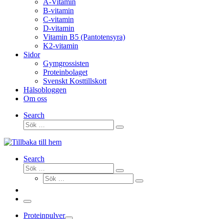
A-Vitamin
B-vitamin
C-vitamin
D-vitamin
Vitamin B5 (Pantotensyra)
K2-vitamin
Sidor
Gymgrossisten
Proteinbolaget
Svenskt Kosttillskott
Hälsobloggen
Om oss
Search
Sök
Sök
…
Search
Sök
Sök
Sök
…
Sök
…
Meny
Proteinpulver