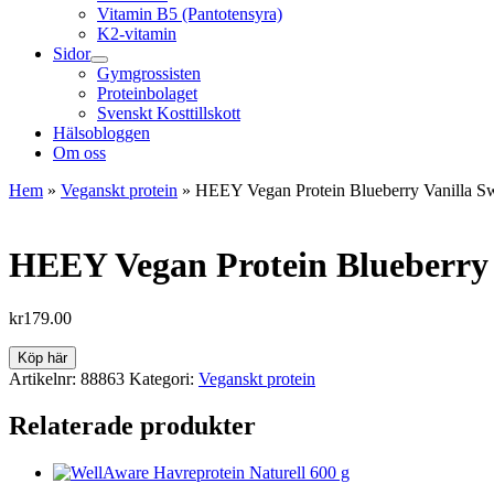
Vitamin B5 (Pantotensyra)
K2-vitamin
Sidor
Gymgrossisten
Proteinbolaget
Svenskt Kosttillskott
Hälsobloggen
Om oss
Hem
»
Veganskt protein
»
HEEY Vegan Protein Blueberry Vanilla Sw
HEEY Vegan Protein Blueberry V
kr
179.00
Köp här
Artikelnr:
88863
Kategori:
Veganskt protein
Relaterade produkter