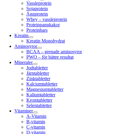
Vassleprotein
Sojaprotein
Äggprotein
Whey – vassleprotein
Proteinpannkakor
Proteinbars
Kreatin
Kreatin Monohydrat
Aminosyror
BCAA – grenade aminosyror
PWO – för bättre resultat
Mineraler
Jodtabletter
Järntabletter
Zinktabletter
Kalciumtabletter
Magnesiumtabletter
Kaliumtabletter
Kromtabletter
Selentabletter
Vitaminer
A-Vitamin
B-vitamin
C-vitamin
D-vitamin