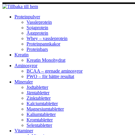
Hoppa
till
innehåll
Proteinpulver
Vassleprotein
Sojaprotein
Äggprotein
Whey – vassleprotein
Proteinpannkakor
Proteinbars
Kreatin
Kreatin Monohydrat
Aminosyror
BCAA – grenade aminosyror
PWO – för bättre resultat
Mineraler
Jodtabletter
Järntabletter
Zinktabletter
Kalciumtabletter
Magnesiumtabletter
Kaliumtabletter
Kromtabletter
Selentabletter
Vitaminer