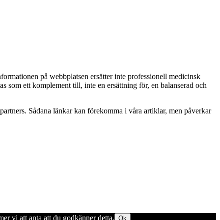
Informationen på webbplatsen ersätter inte professionell medicinsk
as som ett komplement till, inte en ersättning för, en balanserad och
betspartners. Sådana länkar kan förekomma i våra artiklar, men påverkar
er vi att anta att du godkänner detta.
Ok