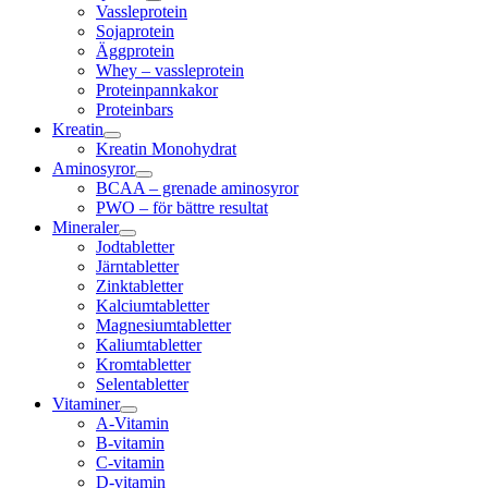
Vassleprotein
Sojaprotein
Äggprotein
Whey – vassleprotein
Proteinpannkakor
Proteinbars
Kreatin
Kreatin Monohydrat
Aminosyror
BCAA – grenade aminosyror
PWO – för bättre resultat
Mineraler
Jodtabletter
Järntabletter
Zinktabletter
Kalciumtabletter
Magnesiumtabletter
Kaliumtabletter
Kromtabletter
Selentabletter
Vitaminer
A-Vitamin
B-vitamin
C-vitamin
D-vitamin