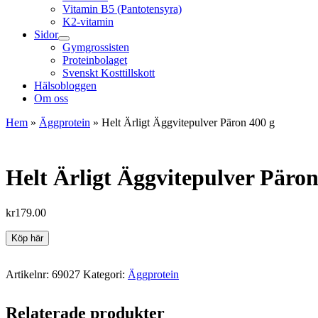
Vitamin B5 (Pantotensyra)
K2-vitamin
Sidor
Gymgrossisten
Proteinbolaget
Svenskt Kosttillskott
Hälsobloggen
Om oss
Hem
»
Äggprotein
»
Helt Ärligt Äggvitepulver Päron 400 g
Helt Ärligt Äggvitepulver Päron
kr
179.00
Köp här
Artikelnr:
69027
Kategori:
Äggprotein
Relaterade produkter