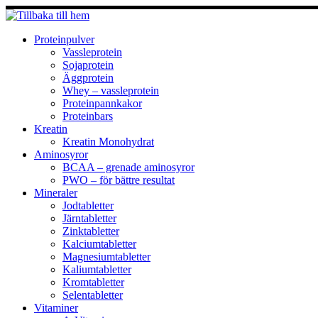
Hoppa
till
innehåll
Proteinpulver
Vassleprotein
Sojaprotein
Äggprotein
Whey – vassleprotein
Proteinpannkakor
Proteinbars
Kreatin
Kreatin Monohydrat
Aminosyror
BCAA – grenade aminosyror
PWO – för bättre resultat
Mineraler
Jodtabletter
Järntabletter
Zinktabletter
Kalciumtabletter
Magnesiumtabletter
Kaliumtabletter
Kromtabletter
Selentabletter
Vitaminer