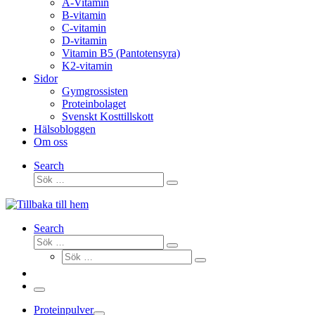
A-Vitamin
B-vitamin
C-vitamin
D-vitamin
Vitamin B5 (Pantotensyra)
K2-vitamin
Sidor
Gymgrossisten
Proteinbolaget
Svenskt Kosttillskott
Hälsobloggen
Om oss
Search
Sök
Sök
…
Search
Sök
Sök
Sök
…
Sök
…
Meny
Proteinpulver