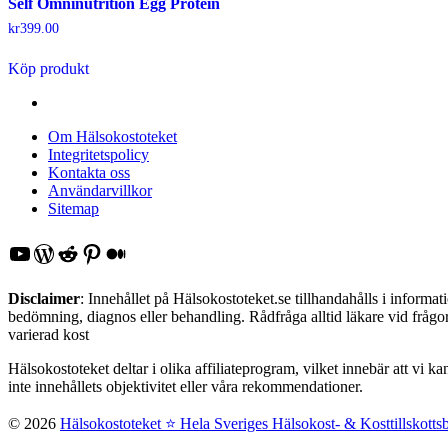
Self Omninutrition Egg Protein
kr
399.00
Köp produkt
Om Hälsokostoteket
Integritetspolicy
Kontakta oss
Användarvillkor
Sitemap
YouTube
WordPress
Reddit
Pinterest
Medium
Disclaimer
: Innehållet på Hälsokostoteket.se tillhandahålls i inform
bedömning, diagnos eller behandling. Rådfråga alltid läkare vid frågor 
varierad kost
Hälsokostoteket deltar i olika affiliateprogram, vilket innebär att vi k
inte innehållets objektivitet eller våra rekommendationer.
© 2026
Hälsokostoteket ⭐️ Hela Sveriges Hälsokost- & Kosttillskotts