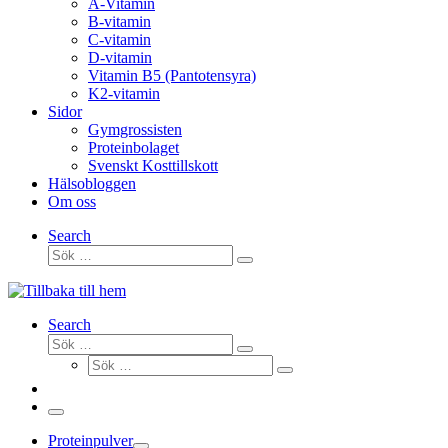
A-Vitamin
B-vitamin
C-vitamin
D-vitamin
Vitamin B5 (Pantotensyra)
K2-vitamin
Sidor
Gymgrossisten
Proteinbolaget
Svenskt Kosttillskott
Hälsobloggen
Om oss
Search
Sök
Sök
…
Search
Sök
Sök
Sök
…
Sök
…
Meny
Proteinpulver