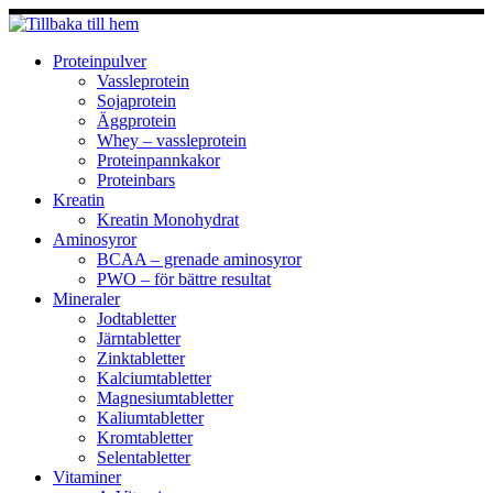
Hoppa
till
innehåll
Proteinpulver
Vassleprotein
Sojaprotein
Äggprotein
Whey – vassleprotein
Proteinpannkakor
Proteinbars
Kreatin
Kreatin Monohydrat
Aminosyror
BCAA – grenade aminosyror
PWO – för bättre resultat
Mineraler
Jodtabletter
Järntabletter
Zinktabletter
Kalciumtabletter
Magnesiumtabletter
Kaliumtabletter
Kromtabletter
Selentabletter
Vitaminer