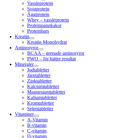
Vassleprotein
Sojaprotein
Äggprotein
Whey – vassleprotein
Proteinpannkakor
Proteinbars
Kreatin
Kreatin Monohydrat
Aminosyror
BCAA – grenade aminosyror
PWO – för bättre resultat
Mineraler
Jodtabletter
Järntabletter
Zinktabletter
Kalciumtabletter
Magnesiumtabletter
Kaliumtabletter
Kromtabletter
Selentabletter
Vitaminer
A-Vitamin
B-vitamin
C-vitamin
D-vitamin