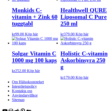
Monkids C-
Healthwell QURE
vitamin + Zink 60
Liposomal C Pure
tuggtabl
250 ml
kr
99.00
Köp här
kr
379.00
Köp här
Solgar Vitamin C
Holistic C-vitamin
1000 mg 100 kaps
Askorbinsyra 250
g
kr
252.00
Köp här
kr
179.00
Köp här
Om Hälsokostoteket
Integritetspolicy
Kontakta oss
Användarvillkor
Sitemap
YouTube
WordPress
Reddit
Pinterest
Medium