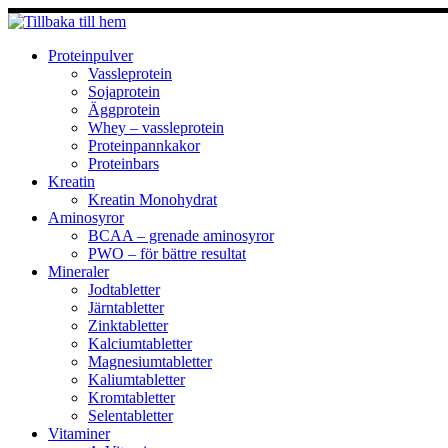
Hoppa
till
innehåll
Proteinpulver
Vassleprotein
Sojaprotein
Äggprotein
Whey – vassleprotein
Proteinpannkakor
Proteinbars
Kreatin
Kreatin Monohydrat
Aminosyror
BCAA – grenade aminosyror
PWO – för bättre resultat
Mineraler
Jodtabletter
Järntabletter
Zinktabletter
Kalciumtabletter
Magnesiumtabletter
Kaliumtabletter
Kromtabletter
Selentabletter
Vitaminer