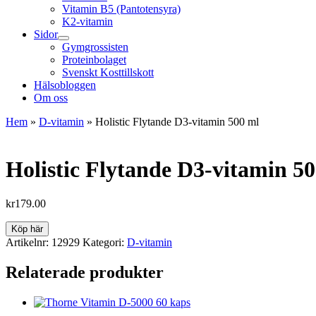
Vitamin B5 (Pantotensyra)
K2-vitamin
Sidor
Gymgrossisten
Proteinbolaget
Svenskt Kosttillskott
Hälsobloggen
Om oss
Hem
»
D-vitamin
»
Holistic Flytande D3-vitamin 500 ml
Holistic Flytande D3-vitamin 5
kr
179.00
Köp här
Artikelnr:
12929
Kategori:
D-vitamin
Relaterade produkter