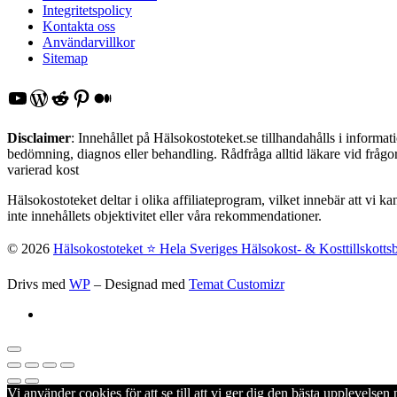
Integritetspolicy
Kontakta oss
Användarvillkor
Sitemap
YouTube
WordPress
Reddit
Pinterest
Medium
Disclaimer
: Innehållet på Hälsokostoteket.se tillhandahålls i inform
bedömning, diagnos eller behandling. Rådfråga alltid läkare vid frågor 
varierad kost
Hälsokostoteket deltar i olika affiliateprogram, vilket innebär att vi k
inte innehållets objektivitet eller våra rekommendationer.
© 2026
Hälsokostoteket ⭐️ Hela Sveriges Hälsokost- & Kosttillskotts
Drivs med
WP
– Designad med
Temat Customizr
Vi använder cookies för att se till att vi ger dig den bästa upplevels