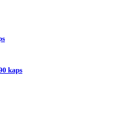
ps
90 kaps