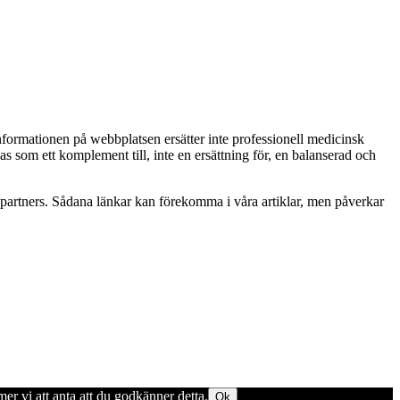
Informationen på webbplatsen ersätter inte professionell medicinsk
as som ett komplement till, inte en ersättning för, en balanserad och
betspartners. Sådana länkar kan förekomma i våra artiklar, men påverkar
er vi att anta att du godkänner detta.
Ok