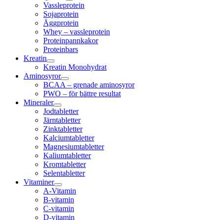
Vassleprotein
Sojaprotein
Äggprotein
Whey – vassleprotein
Proteinpannkakor
Proteinbars
Kreatin
Kreatin Monohydrat
Aminosyror
BCAA – grenade aminosyror
PWO – för bättre resultat
Mineraler
Jodtabletter
Järntabletter
Zinktabletter
Kalciumtabletter
Magnesiumtabletter
Kaliumtabletter
Kromtabletter
Selentabletter
Vitaminer
A-Vitamin
B-vitamin
C-vitamin
D-vitamin