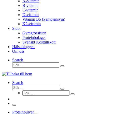
A-Vitamin
B-vitamin
C-vitamin
D-vitamin
Vitamin B5 (Pantotensyra)
K2-vitamin
Sidor
Gymgrossisten
Proteinbolaget
Svenskt Kosttillskott
Hälsobloggen
Om oss
Search
Sök
Sök
…
Search
Sök
Sök
Sök
…
Sök
…
Meny
Proteinpulver