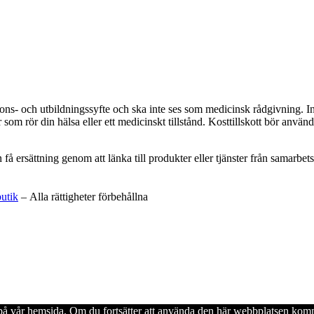
ations- och utbildningssyfte och ska inte ses som medicinsk rådgivning. 
som rör din hälsa eller ett medicinskt tillstånd. Kosttillskott bör använd
an få ersättning genom att länka till produkter eller tjänster från samar
butik
– Alla rättigheter förbehållna
en på vår hemsida. Om du fortsätter att använda den här webbplatsen komm