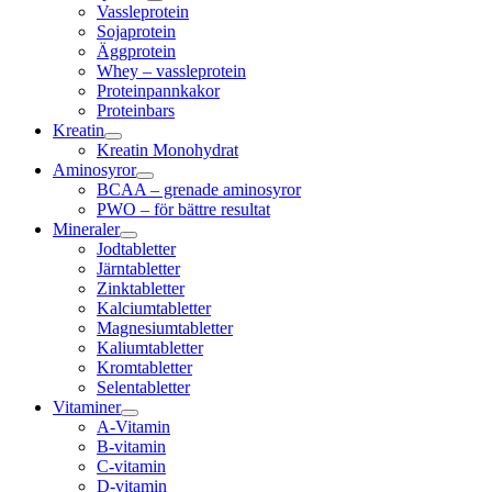
Vassleprotein
Sojaprotein
Äggprotein
Whey – vassleprotein
Proteinpannkakor
Proteinbars
Kreatin
Kreatin Monohydrat
Aminosyror
BCAA – grenade aminosyror
PWO – för bättre resultat
Mineraler
Jodtabletter
Järntabletter
Zinktabletter
Kalciumtabletter
Magnesiumtabletter
Kaliumtabletter
Kromtabletter
Selentabletter
Vitaminer
A-Vitamin
B-vitamin
C-vitamin
D-vitamin