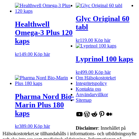
Glyc Original 60
Healthwell
tabl
Omega-3 Plus 120
kaps
kr
119.00
Köp här
kr
149.00
Köp här
Lyprinol 100 kaps
kr
499.00
Köp här
Om Hälsokostoteket
Integritetspolicy
Kontakta oss
Användarvillkor
Pharma Nord Bio-
Sitemap
Marin Plus 180
kaps
YouTube
WordPress
Reddit
Pinterest
Medium
kr
389.00
Köp här
Disclaimer
: Innehållet på
Hälsokostoteket.se tillhandahålls i informations- och utbildningssyfte