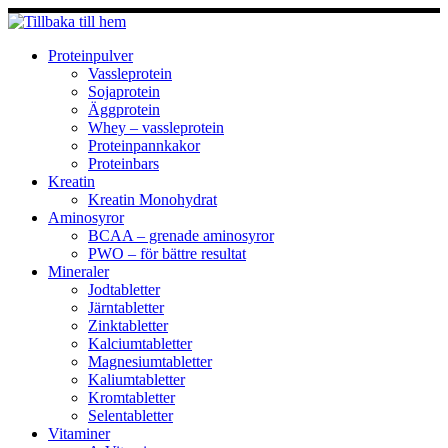
Hoppa
till
innehåll
Proteinpulver
Vassleprotein
Sojaprotein
Äggprotein
Whey – vassleprotein
Proteinpannkakor
Proteinbars
Kreatin
Kreatin Monohydrat
Aminosyror
BCAA – grenade aminosyror
PWO – för bättre resultat
Mineraler
Jodtabletter
Järntabletter
Zinktabletter
Kalciumtabletter
Magnesiumtabletter
Kaliumtabletter
Kromtabletter
Selentabletter
Vitaminer