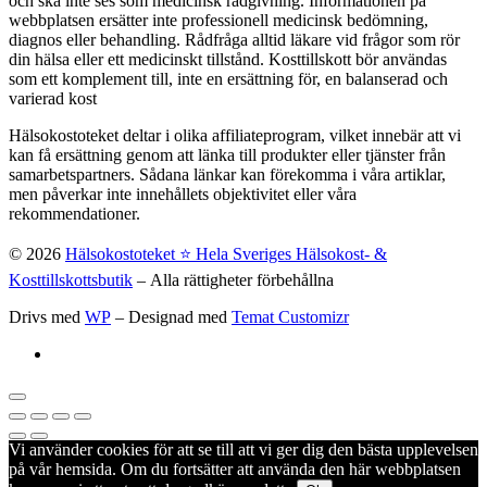
och ska inte ses som medicinsk rådgivning. Informationen på
webbplatsen ersätter inte professionell medicinsk bedömning,
diagnos eller behandling. Rådfråga alltid läkare vid frågor som rör
din hälsa eller ett medicinskt tillstånd. Kosttillskott bör användas
som ett komplement till, inte en ersättning för, en balanserad och
varierad kost
Hälsokostoteket deltar i olika affiliateprogram, vilket innebär att vi
kan få ersättning genom att länka till produkter eller tjänster från
samarbetspartners. Sådana länkar kan förekomma i våra artiklar,
men påverkar inte innehållets objektivitet eller våra
rekommendationer.
© 2026
Hälsokostoteket ⭐️ Hela Sveriges Hälsokost- &
Kosttillskottsbutik
– Alla rättigheter förbehållna
Drivs med
WP
– Designad med
Temat Customizr
Vi använder cookies för att se till att vi ger dig den bästa upplevelsen
på vår hemsida. Om du fortsätter att använda den här webbplatsen