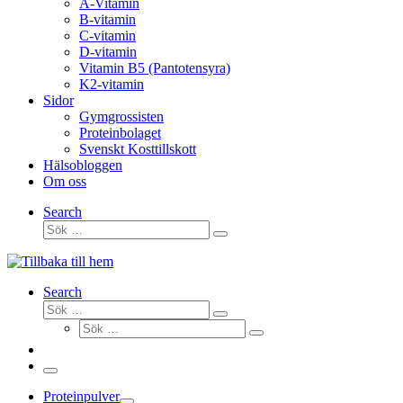
A-Vitamin
B-vitamin
C-vitamin
D-vitamin
Vitamin B5 (Pantotensyra)
K2-vitamin
Sidor
Gymgrossisten
Proteinbolaget
Svenskt Kosttillskott
Hälsobloggen
Om oss
Search
Sök
Sök
…
Search
Sök
Sök
Sök
…
Sök
…
Meny
Proteinpulver