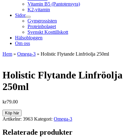
Vitamin B5 (Pantotensyra)
K2-vitamin
Sidor
Gymgrossisten
Proteinbolaget
Svenskt Kosttillskott
Hälsobloggen
Om oss
Hem
»
Omega-3
»
Holistic Flytande Linfröolja 250ml
Holistic Flytande Linfröolja
250ml
kr
79.00
Köp här
Artikelnr:
3963
Kategori:
Omega-3
Relaterade produkter