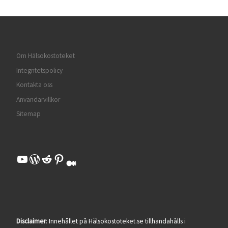
Om Hälsokostoteket
Integritetspolicy
Kontakta oss
Användarvillkor
Sitemap
YouTube
WordPress
Reddit
Pinterest
Medium
Disclaimer
: Innehållet på Hälsokostoteket.se tillhandahålls i