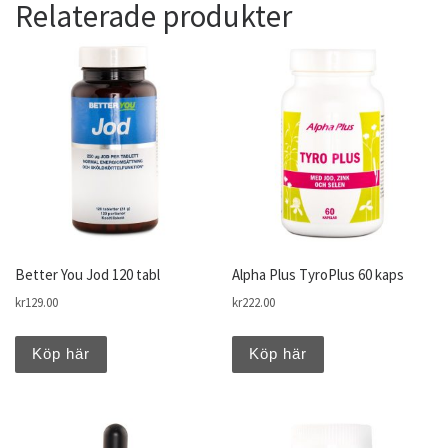
Relaterade produkter
Better You Jod 120 tabl
Alpha Plus TyroPlus 60 kaps
kr
129.00
kr
222.00
Köp här
Köp här