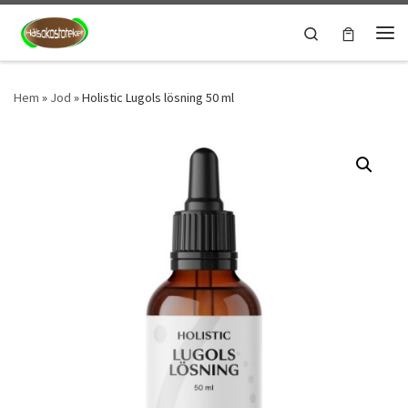
Hoppa till innehåll
Search
Men
Hem
»
Jod
»
Holistic Lugols lösning 50 ml