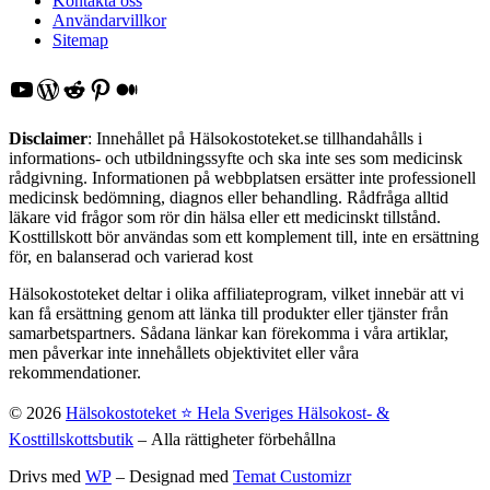
Kontakta oss
Användarvillkor
Sitemap
YouTube
WordPress
Reddit
Pinterest
Medium
Disclaimer
: Innehållet på Hälsokostoteket.se tillhandahålls i
informations- och utbildningssyfte och ska inte ses som medicinsk
rådgivning. Informationen på webbplatsen ersätter inte professionell
medicinsk bedömning, diagnos eller behandling. Rådfråga alltid
läkare vid frågor som rör din hälsa eller ett medicinskt tillstånd.
Kosttillskott bör användas som ett komplement till, inte en ersättning
för, en balanserad och varierad kost
Hälsokostoteket deltar i olika affiliateprogram, vilket innebär att vi
kan få ersättning genom att länka till produkter eller tjänster från
samarbetspartners. Sådana länkar kan förekomma i våra artiklar,
men påverkar inte innehållets objektivitet eller våra
rekommendationer.
© 2026
Hälsokostoteket ⭐️ Hela Sveriges Hälsokost- &
Kosttillskottsbutik
– Alla rättigheter förbehållna
Drivs med
WP
– Designad med
Temat Customizr