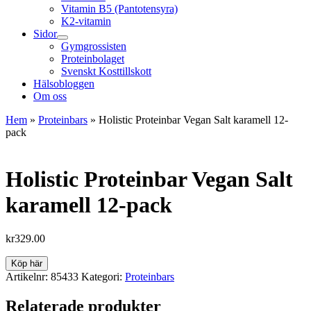
Vitamin B5 (Pantotensyra)
K2-vitamin
Sidor
Gymgrossisten
Proteinbolaget
Svenskt Kosttillskott
Hälsobloggen
Om oss
Hem
»
Proteinbars
»
Holistic Proteinbar Vegan Salt karamell 12-
pack
Holistic Proteinbar Vegan Salt
karamell 12-pack
kr
329.00
Köp här
Artikelnr:
85433
Kategori:
Proteinbars
Relaterade produkter