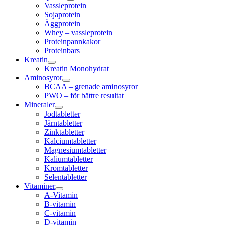
Vassleprotein
Sojaprotein
Äggprotein
Whey – vassleprotein
Proteinpannkakor
Proteinbars
Kreatin
Kreatin Monohydrat
Aminosyror
BCAA – grenade aminosyror
PWO – för bättre resultat
Mineraler
Jodtabletter
Järntabletter
Zinktabletter
Kalciumtabletter
Magnesiumtabletter
Kaliumtabletter
Kromtabletter
Selentabletter
Vitaminer
A-Vitamin
B-vitamin
C-vitamin
D-vitamin