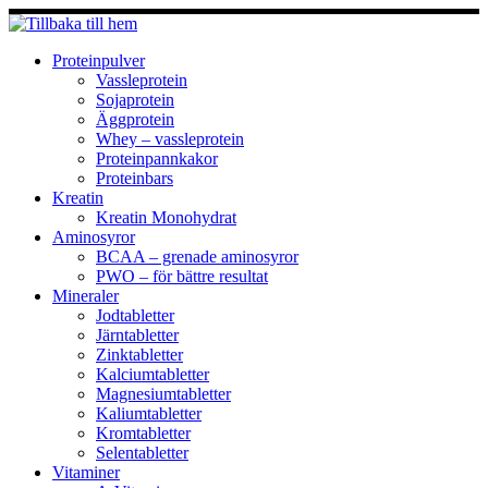
Hoppa
till
innehåll
Proteinpulver
Vassleprotein
Sojaprotein
Äggprotein
Whey – vassleprotein
Proteinpannkakor
Proteinbars
Kreatin
Kreatin Monohydrat
Aminosyror
BCAA – grenade aminosyror
PWO – för bättre resultat
Mineraler
Jodtabletter
Järntabletter
Zinktabletter
Kalciumtabletter
Magnesiumtabletter
Kaliumtabletter
Kromtabletter
Selentabletter
Vitaminer