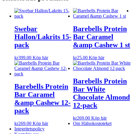
Swebar
Barebells Protein
Hallon/Lakrits 15-
Bar Caramel
pack
&amp Cashew 1 st
kr
399.00
Köp här
kr
25.00
Köp här
Barebells Protein
Barebells Protein
Bar White
Bar Caramel
Chocolate Almond
&amp Cashew 12-
12-pack
pack
kr
269.00
Köp här
kr
269.00
Köp här
Om Hälsokostoteket
Integritetspolicy