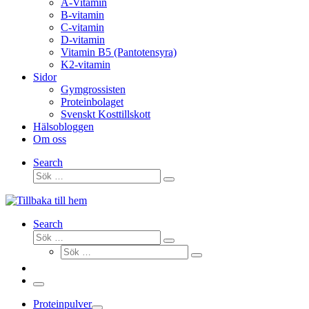
A-Vitamin
B-vitamin
C-vitamin
D-vitamin
Vitamin B5 (Pantotensyra)
K2-vitamin
Sidor
Gymgrossisten
Proteinbolaget
Svenskt Kosttillskott
Hälsobloggen
Om oss
Search
Sök
Sök
…
Search
Sök
Sök
Sök
…
Sök
…
Meny
Proteinpulver