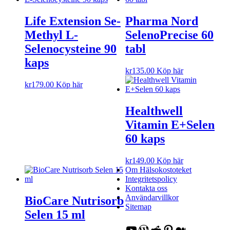
Life Extension Se-
Pharma Nord
Methyl L-
SelenoPrecise 60
Selenocysteine 90
tabl
kaps
kr
135.00
Köp här
kr
179.00
Köp här
Healthwell
Vitamin E+Selen
60 kaps
kr
149.00
Köp här
Om Hälsokostoteket
Integritetspolicy
Kontakta oss
Användarvillkor
BioCare Nutrisorb
Sitemap
Selen 15 ml
YouTube
WordPress
Reddit
Pinterest
Medium