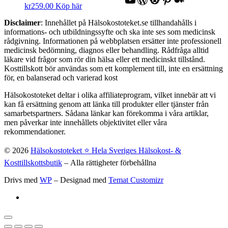
kr
259.00
Köp här
Disclaimer
: Innehållet på Hälsokostoteket.se tillhandahålls i
informations- och utbildningssyfte och ska inte ses som medicinsk
rådgivning. Informationen på webbplatsen ersätter inte professionell
medicinsk bedömning, diagnos eller behandling. Rådfråga alltid
läkare vid frågor som rör din hälsa eller ett medicinskt tillstånd.
Kosttillskott bör användas som ett komplement till, inte en ersättning
för, en balanserad och varierad kost
Hälsokostoteket deltar i olika affiliateprogram, vilket innebär att vi
kan få ersättning genom att länka till produkter eller tjänster från
samarbetspartners. Sådana länkar kan förekomma i våra artiklar,
men påverkar inte innehållets objektivitet eller våra
rekommendationer.
© 2026
Hälsokostoteket ⭐️ Hela Sveriges Hälsokost- &
Kosttillskottsbutik
– Alla rättigheter förbehållna
Drivs med
WP
– Designad med
Temat Customizr