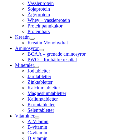
Vassleprotein
Sojaprotein
Äggprotein
Whey – vassleprotein
Proteinpannkakor
Proteinbars
Kreatin
Kreatin Monohydrat
Aminosyror
BCAA – grenade aminosyror
PWO – för bättre resultat
Mineraler
Jodtabletter
Järntabletter
Zinktabletter
Kalciumtabletter
Magnesiumtabletter
Kaliumtabletter
Kromtabletter
Selentabletter
Vitaminer
A-Vitamin
B-vitamin
C-vitamin
D-vitamin