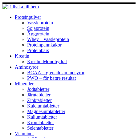
Hoppa
till
innehåll
Proteinpulver
Vassleprotein
Sojaprotein
Äggprotein
Whey – vassleprotein
Proteinpannkakor
Proteinbars
Kreatin
Kreatin Monohydrat
Aminosyror
BCAA – grenade aminosyror
PWO – för bättre resultat
Mineraler
Jodtabletter
Järntabletter
Zinktabletter
Kalciumtabletter
Magnesiumtabletter
Kaliumtabletter
Kromtabletter
Selentabletter
Vitaminer