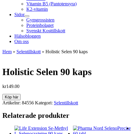
Vitamin B5 (Pantotensyra)
K2-vitamin
Sidor
Gymgrossisten
Proteinbolaget
Svenskt Kosttillskott
Hälsobloggen
Om oss
Hem
»
Selentillskott
»
Holistic Selen 90 kaps
Holistic Selen 90 kaps
kr
149.00
Köp här
Artikelnr:
84556
Kategori:
Selentillskott
Relaterade produkter