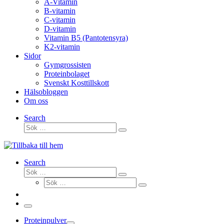
A-Vitamin
B-vitamin
C-vitamin
D-vitamin
Vitamin B5 (Pantotensyra)
K2-vitamin
Sidor
Gymgrossisten
Proteinbolaget
Svenskt Kosttillskott
Hälsobloggen
Om oss
Search
Sök
Sök
…
Search
Sök
Sök
Sök
…
Sök
…
Meny
Proteinpulver