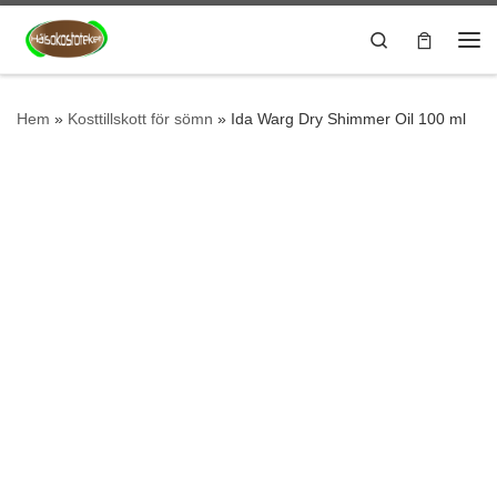
Hoppa till innehåll
Search
Me
Hem
»
Kosttillskott för sömn
»
Ida Warg Dry Shimmer Oil 100 ml