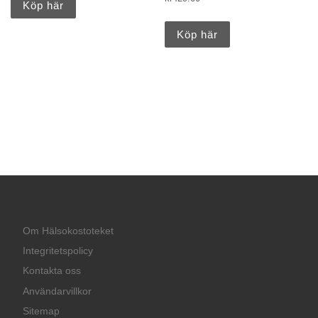
Köp här
Köp här
Om Hälsokostoteket
Integritetspolicy
Kontakta oss
Användarvillkor
Sitemap