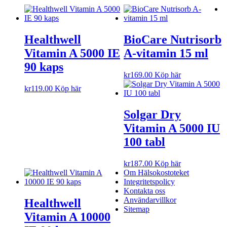
Healthwell
BioCare Nutrisorb
Vitamin A 5000 IE
A-vitamin 15 ml
90 kaps
kr
169.00
Köp här
kr
119.00
Köp här
Solgar Dry
Vitamin A 5000 IU
100 tabl
kr
187.00
Köp här
Om Hälsokostoteket
Integritetspolicy
Kontakta oss
Användarvillkor
Healthwell
Sitemap
Vitamin A 10000