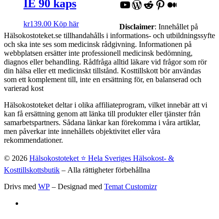
IE 90 kaps
YouTube
WordPress
Reddit
Pinterest
Medium
kr
139.00
Köp här
Disclaimer
: Innehållet på
Hälsokostoteket.se tillhandahålls i informations- och utbildningssyfte
och ska inte ses som medicinsk rådgivning. Informationen på
webbplatsen ersätter inte professionell medicinsk bedömning,
diagnos eller behandling. Rådfråga alltid läkare vid frågor som rör
din hälsa eller ett medicinskt tillstånd. Kosttillskott bör användas
som ett komplement till, inte en ersättning för, en balanserad och
varierad kost
Hälsokostoteket deltar i olika affiliateprogram, vilket innebär att vi
kan få ersättning genom att länka till produkter eller tjänster från
samarbetspartners. Sådana länkar kan förekomma i våra artiklar,
men påverkar inte innehållets objektivitet eller våra
rekommendationer.
© 2026
Hälsokostoteket ⭐️ Hela Sveriges Hälsokost- &
Kosttillskottsbutik
– Alla rättigheter förbehållna
Drivs med
WP
– Designad med
Temat Customizr