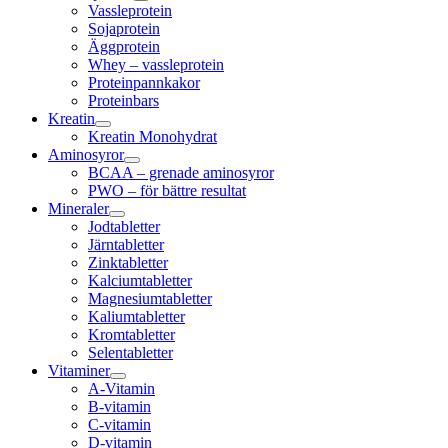
Vassleprotein
Sojaprotein
Äggprotein
Whey – vassleprotein
Proteinpannkakor
Proteinbars
Kreatin
Kreatin Monohydrat
Aminosyror
BCAA – grenade aminosyror
PWO – för bättre resultat
Mineraler
Jodtabletter
Järntabletter
Zinktabletter
Kalciumtabletter
Magnesiumtabletter
Kaliumtabletter
Kromtabletter
Selentabletter
Vitaminer
A-Vitamin
B-vitamin
C-vitamin
D-vitamin