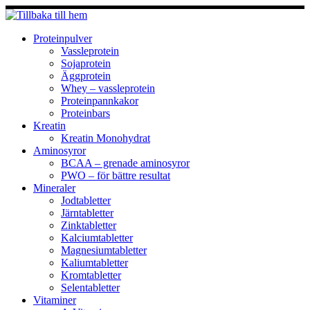
Hoppa
till
innehåll
Proteinpulver
Vassleprotein
Sojaprotein
Äggprotein
Whey – vassleprotein
Proteinpannkakor
Proteinbars
Kreatin
Kreatin Monohydrat
Aminosyror
BCAA – grenade aminosyror
PWO – för bättre resultat
Mineraler
Jodtabletter
Järntabletter
Zinktabletter
Kalciumtabletter
Magnesiumtabletter
Kaliumtabletter
Kromtabletter
Selentabletter
Vitaminer