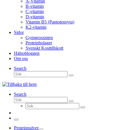
A-Vitamin
B-vitamin
C-vitamin
D-vitamin
Vitamin B5 (Pantotensyra)
K2-vitamin
Sidor
Gymgrossisten
Proteinbolaget
Svenskt Kosttillskott
Hälsobloggen
Om oss
Search
Sök
Sök
…
Search
Sök
Sök
Sök
…
Sök
…
Meny
Proteinpulver