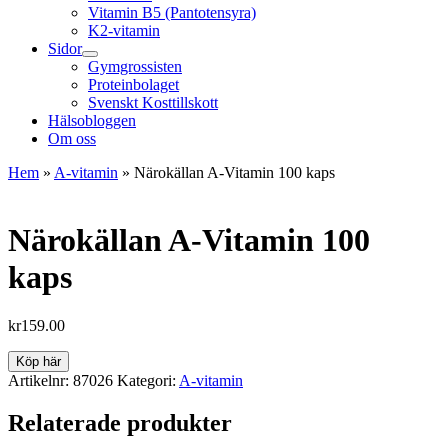
Vitamin B5 (Pantotensyra)
K2-vitamin
Sidor
Gymgrossisten
Proteinbolaget
Svenskt Kosttillskott
Hälsobloggen
Om oss
Hem
»
A-vitamin
»
Närokällan A-Vitamin 100 kaps
Närokällan A-Vitamin 100
kaps
kr
159.00
Köp här
Artikelnr:
87026
Kategori:
A-vitamin
Relaterade produkter