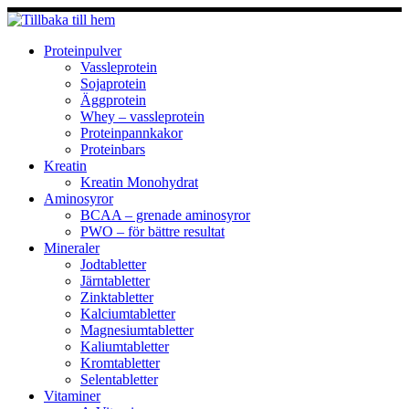
Hoppa
till
innehåll
Proteinpulver
Vassleprotein
Sojaprotein
Äggprotein
Whey – vassleprotein
Proteinpannkakor
Proteinbars
Kreatin
Kreatin Monohydrat
Aminosyror
BCAA – grenade aminosyror
PWO – för bättre resultat
Mineraler
Jodtabletter
Järntabletter
Zinktabletter
Kalciumtabletter
Magnesiumtabletter
Kaliumtabletter
Kromtabletter
Selentabletter
Vitaminer