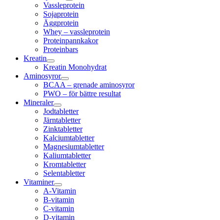
Vassleprotein
Sojaprotein
Äggprotein
Whey – vassleprotein
Proteinpannkakor
Proteinbars
Kreatin
Kreatin Monohydrat
Aminosyror
BCAA – grenade aminosyror
PWO – för bättre resultat
Mineraler
Jodtabletter
Järntabletter
Zinktabletter
Kalciumtabletter
Magnesiumtabletter
Kaliumtabletter
Kromtabletter
Selentabletter
Vitaminer
A-Vitamin
B-vitamin
C-vitamin
D-vitamin