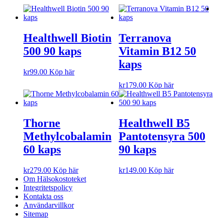
Healthwell Biotin
Terranova
500 90 kaps
Vitamin B12 50
kaps
kr
99.00
Köp här
kr
179.00
Köp här
Thorne
Healthwell B5
Methylcobalamin
Pantotensyra 500
60 kaps
90 kaps
kr
279.00
Köp här
kr
149.00
Köp här
Om Hälsokostoteket
Integritetspolicy
Kontakta oss
Användarvillkor
Sitemap