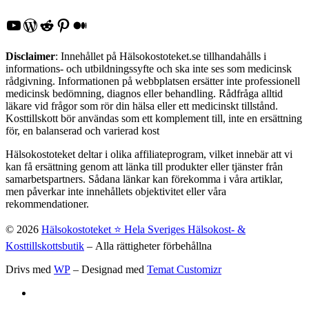
YouTube
WordPress
Reddit
Pinterest
Medium
Disclaimer
: Innehållet på Hälsokostoteket.se tillhandahålls i
informations- och utbildningssyfte och ska inte ses som medicinsk
rådgivning. Informationen på webbplatsen ersätter inte professionell
medicinsk bedömning, diagnos eller behandling. Rådfråga alltid
läkare vid frågor som rör din hälsa eller ett medicinskt tillstånd.
Kosttillskott bör användas som ett komplement till, inte en ersättning
för, en balanserad och varierad kost
Hälsokostoteket deltar i olika affiliateprogram, vilket innebär att vi
kan få ersättning genom att länka till produkter eller tjänster från
samarbetspartners. Sådana länkar kan förekomma i våra artiklar,
men påverkar inte innehållets objektivitet eller våra
rekommendationer.
© 2026
Hälsokostoteket ⭐️ Hela Sveriges Hälsokost- &
Kosttillskottsbutik
– Alla rättigheter förbehållna
Drivs med
WP
– Designad med
Temat Customizr