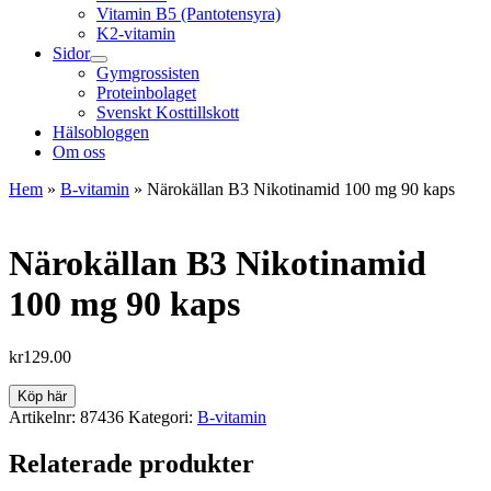
Vitamin B5 (Pantotensyra)
K2-vitamin
Sidor
Gymgrossisten
Proteinbolaget
Svenskt Kosttillskott
Hälsobloggen
Om oss
Hem
»
B-vitamin
»
Närokällan B3 Nikotinamid 100 mg 90 kaps
Närokällan B3 Nikotinamid
100 mg 90 kaps
kr
129.00
Köp här
Artikelnr:
87436
Kategori:
B-vitamin
Relaterade produkter