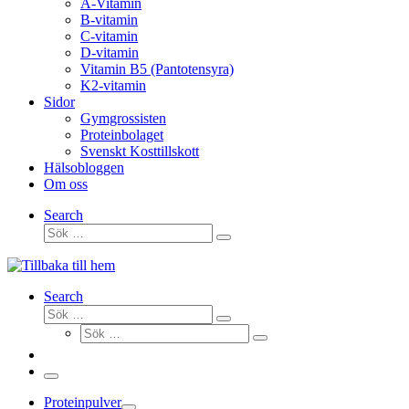
A-Vitamin
B-vitamin
C-vitamin
D-vitamin
Vitamin B5 (Pantotensyra)
K2-vitamin
Sidor
Gymgrossisten
Proteinbolaget
Svenskt Kosttillskott
Hälsobloggen
Om oss
Search
Sök
Sök
…
Search
Sök
Sök
Sök
…
Sök
…
Meny
Proteinpulver