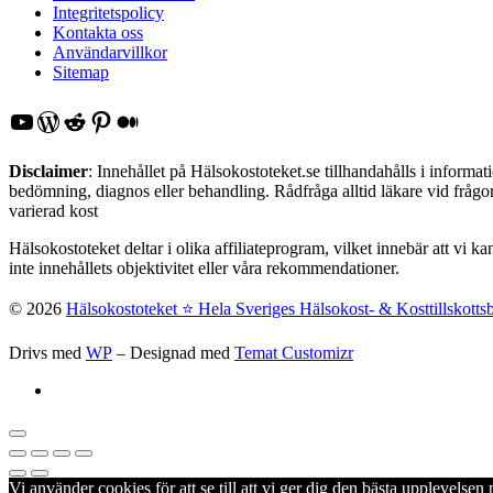
Integritetspolicy
Kontakta oss
Användarvillkor
Sitemap
YouTube
WordPress
Reddit
Pinterest
Medium
Disclaimer
: Innehållet på Hälsokostoteket.se tillhandahålls i inform
bedömning, diagnos eller behandling. Rådfråga alltid läkare vid frågor 
varierad kost
Hälsokostoteket deltar i olika affiliateprogram, vilket innebär att vi k
inte innehållets objektivitet eller våra rekommendationer.
© 2026
Hälsokostoteket ⭐️ Hela Sveriges Hälsokost- & Kosttillskotts
Drivs med
WP
– Designad med
Temat Customizr
Vi använder cookies för att se till att vi ger dig den bästa upplevels