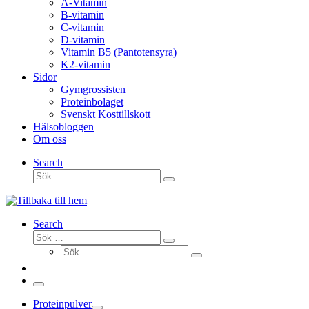
A-Vitamin
B-vitamin
C-vitamin
D-vitamin
Vitamin B5 (Pantotensyra)
K2-vitamin
Sidor
Gymgrossisten
Proteinbolaget
Svenskt Kosttillskott
Hälsobloggen
Om oss
Search
Sök
Sök
…
Search
Sök
Sök
Sök
…
Sök
…
Meny
Proteinpulver