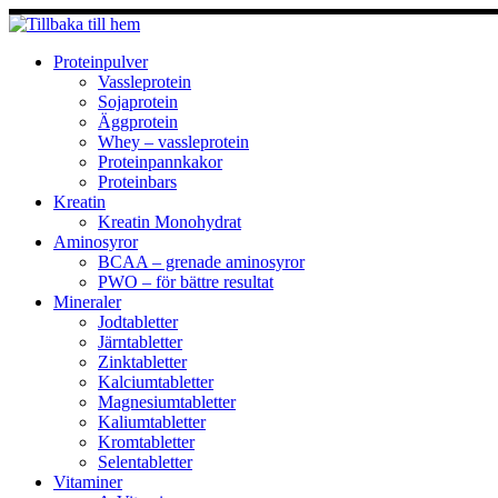
Hoppa
till
innehåll
Proteinpulver
Vassleprotein
Sojaprotein
Äggprotein
Whey – vassleprotein
Proteinpannkakor
Proteinbars
Kreatin
Kreatin Monohydrat
Aminosyror
BCAA – grenade aminosyror
PWO – för bättre resultat
Mineraler
Jodtabletter
Järntabletter
Zinktabletter
Kalciumtabletter
Magnesiumtabletter
Kaliumtabletter
Kromtabletter
Selentabletter
Vitaminer