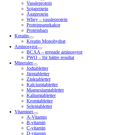
Vassleprotein
Sojaprotein
Äggprotein
Whey – vassleprotein
Proteinpannkakor
Proteinbars
Kreatin
Kreatin Monohydrat
Aminosyror
BCAA – grenade aminosyror
PWO – för bättre resultat
Mineraler
Jodtabletter
Järntabletter
Zinktabletter
Kalciumtabletter
Magnesiumtabletter
Kaliumtabletter
Kromtabletter
Selentabletter
Vitaminer
A-Vitamin
B-vitamin
C-vitamin
D-vitamin