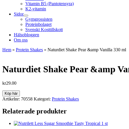
Vitamin B5 (Pantotensyra)
K2-vitamin
Sidor
Gymgrossisten
Proteinbolaget
Svenskt Kosttillskott
Hälsobloggen
Om oss
Hem
»
Protein Shakes
»
Naturdiet Shake Pear &amp Vanilla 330 ml
Naturdiet Shake Pear &amp Van
kr
29.00
Köp här
Artikelnr:
70558
Kategori:
Protein Shakes
Relaterade produkter