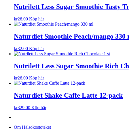
Nutrilett Less Sugar Smoothie Tasty Tr
kr
26.00
Köp här
Naturdiet Smoothie Peach/mango 330 
kr
32.00
Köp här
Nutrilett Less Sugar Smoothie Rich Cho
kr
26.00
Köp här
Naturdiet Shake Caffe Latte 12-pack
kr
329.00
Köp här
Om Hälsokostoteket