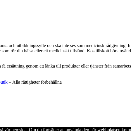
ations- och utbildningssyfte och ska inte ses som medicinsk rådgivning. 
som rör din hälsa eller ett medicinskt tillstånd. Kosttillskott bör använd
an få ersättning genom att länka till produkter eller tjänster från samar
butik
– Alla rättigheter förbehållna
en på vår hemsida. Om du fortsätter att använda den här webbplatsen komm