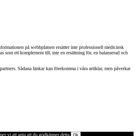
Informationen på webbplatsen ersätter inte professionell medicinsk
as som ett komplement till, inte en ersättning för, en balanserad och
betspartners. Sådana länkar kan förekomma i våra artiklar, men påverkar
er vi att anta att du godkänner detta.
Ok