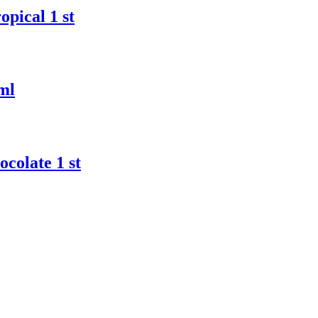
opical 1 st
ml
colate 1 st