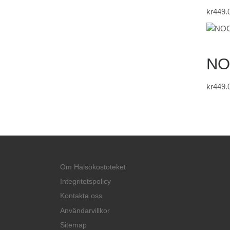
kr
449.
NO
kr
449.
Om Hälsokostoteket
Integritetspolicy
Kontakta oss
Användarvillkor
Sitemap