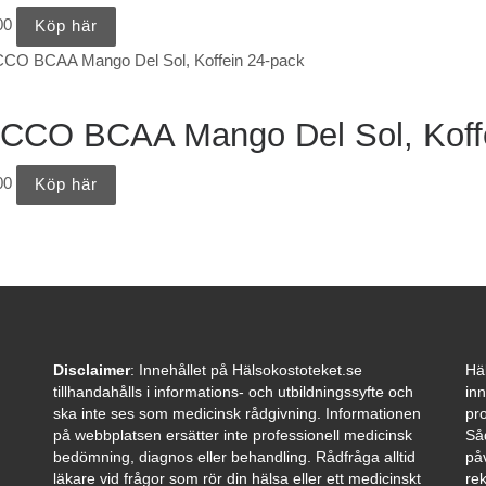
00
Köp här
CCO BCAA Mango Del Sol, Koffe
00
Köp här
Disclaimer
: Innehållet på Hälsokostoteket.se
Häl
tillhandahålls i informations- och utbildningssyfte och
inn
ska inte ses som medicinsk rådgivning. Informationen
pro
på webbplatsen ersätter inte professionell medicinsk
Så
bedömning, diagnos eller behandling. Rådfråga alltid
påv
läkare vid frågor som rör din hälsa eller ett medicinskt
re