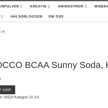
INPULVER
KREATIN
AMINOSYROR
MINER
HÄLSOBLOGGEN
OM OSS
 st
CCO BCAA Sunny Soda, Ko
0
P HÄR
nr:
82520
Kategori:
BCAA