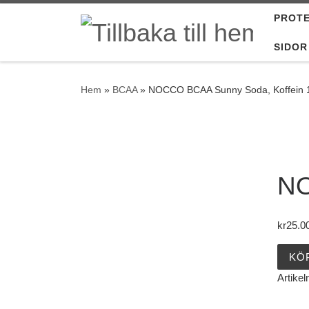
PROTE
Hoppa till innehåll
SIDOR
Hem
»
BCAA
»
NOCCO BCAA Sunny Soda, Koffein 1
NO
kr
25.0
KÖ
Artikel