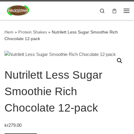
Hoppa till innehåll
Search
Me
Hem
»
Protein Shakes
»
Nutrilett Less Sugar Smoothie Rich
Chocolate 12-pack
Nutrilett Less Sugar
Smoothie Rich
Chocolate 12-pack
kr
279.00