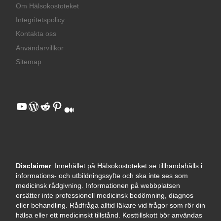
Om Hälsokostoteket
Integritetspolicy
Kontakta oss
Användarvillkor
Sitemap
YouTube
WordPress
Reddit
Pinterest
Medium
Disclaimer
: Innehållet på Hälsokostoteket.se tillhandahålls i
informations- och utbildningssyfte och ska inte ses som
medicinsk rådgivning. Informationen på webbplatsen
ersätter inte professionell medicinsk bedömning, diagnos
eller behandling. Rådfråga alltid läkare vid frågor som rör din
hälsa eller ett medicinskt tillstånd. Kosttillskott bör användas