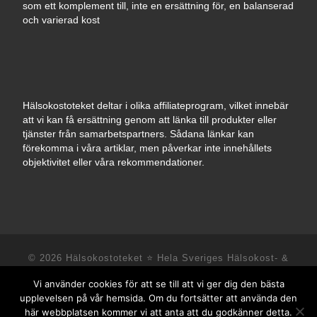
som ett komplement till, inte en ersättning för, en balanserad
och varierad kost
Hälsokostoteket deltar i olika affiliateprogram, vilket innebär
att vi kan få ersättning genom att länka till produkter eller
tjänster från samarbetspartners. Sådana länkar kan
förekomma i våra artiklar, men påverkar inte innehållets
objektivitet eller våra rekommendationer.
© 2026
Hälsokostoteket ⭐️ Hela Sveriges Hälsokost- &
Kosttillskottsbutik
– Alla rättigheter förbehållna
Vi använder cookies för att se till att vi ger dig den bästa
Drivs med
WP
– Designad med
Temat Customizr
upplevelsen på vår hemsida. Om du fortsätter att använda den
här webbplatsen kommer vi att anta att du godkänner detta.