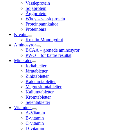
Vassleprotein
Sojaprotein
Äggprotein
Whey – vassleprotein
Proteinpannkakor
Proteinbars
Kreatin
Kreatin Monohydrat
Aminosyror
BCAA – grenade aminosyror
PWO – för bättre resultat
Mineraler
Jodtabletter
Järntabletter
Zinktabletter
Kalciumtabletter
Magnesiumtabletter
Kaliumtabletter
Kromtabletter
Selentabletter
Vitaminer
A-Vitamin
B-vitamin
C-vitamin
D-vitamin