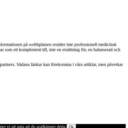
Informationen på webbplatsen ersätter inte professionell medicinsk
as som ett komplement till, inte en ersättning för, en balanserad och
betspartners. Sådana länkar kan förekomma i våra artiklar, men påverkar
er vi att anta att du godkänner detta.
Ok