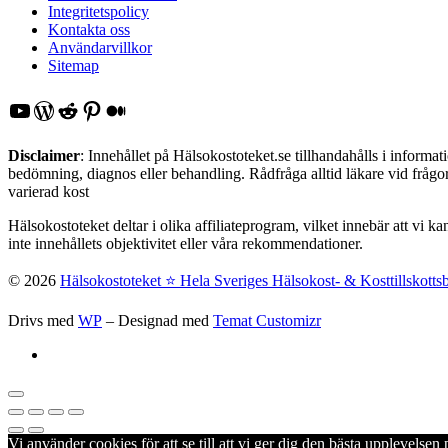
Integritetspolicy
Kontakta oss
Användarvillkor
Sitemap
YouTube
WordPress
Reddit
Pinterest
Medium
Disclaimer
: Innehållet på Hälsokostoteket.se tillhandahålls i inform
bedömning, diagnos eller behandling. Rådfråga alltid läkare vid frågor 
varierad kost
Hälsokostoteket deltar i olika affiliateprogram, vilket innebär att vi k
inte innehållets objektivitet eller våra rekommendationer.
© 2026
Hälsokostoteket ⭐️ Hela Sveriges Hälsokost- & Kosttillskotts
Drivs med
WP
– Designad med
Temat Customizr
Vi använder cookies för att se till att vi ger dig den bästa upplevels