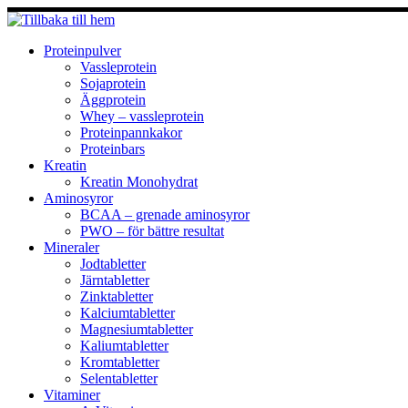
Hoppa
till
innehåll
Proteinpulver
Vassleprotein
Sojaprotein
Äggprotein
Whey – vassleprotein
Proteinpannkakor
Proteinbars
Kreatin
Kreatin Monohydrat
Aminosyror
BCAA – grenade aminosyror
PWO – för bättre resultat
Mineraler
Jodtabletter
Järntabletter
Zinktabletter
Kalciumtabletter
Magnesiumtabletter
Kaliumtabletter
Kromtabletter
Selentabletter
Vitaminer