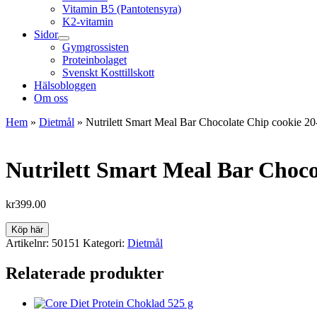
Vitamin B5 (Pantotensyra)
K2-vitamin
Sidor
Gymgrossisten
Proteinbolaget
Svenskt Kosttillskott
Hälsobloggen
Om oss
Hem
»
Dietmål
»
Nutrilett Smart Meal Bar Chocolate Chip cookie 20
Nutrilett Smart Meal Bar Choco
kr
399.00
Köp här
Artikelnr:
50151
Kategori:
Dietmål
Relaterade produkter