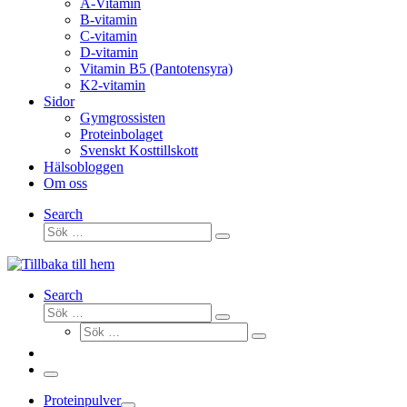
A-Vitamin
B-vitamin
C-vitamin
D-vitamin
Vitamin B5 (Pantotensyra)
K2-vitamin
Sidor
Gymgrossisten
Proteinbolaget
Svenskt Kosttillskott
Hälsobloggen
Om oss
Search
Sök
Sök
…
Search
Sök
Sök
Sök
…
Sök
…
Meny
Proteinpulver