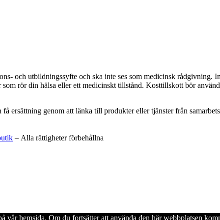
ations- och utbildningssyfte och ska inte ses som medicinsk rådgivning. 
som rör din hälsa eller ett medicinskt tillstånd. Kosttillskott bör använd
an få ersättning genom att länka till produkter eller tjänster från samar
butik
– Alla rättigheter förbehållna
en på vår hemsida. Om du fortsätter att använda den här webbplatsen komm