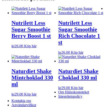
Nutrilett Less
Nutrilett Less
Sugar Smoothie
Sugar Smoothie
Berry Boost 1 st
Rich Chocolate 1
st
kr
26.00
Köp här
kr
26.00
Köp här
Naturdiet Shake
Naturdiet Shake
Mintchoklad 330
Choklad 330 ml
ml
kr
29.00
Köp här
Om Hälsokostoteket
kr
29.00
Köp här
Integritetspolicy
Kontakta oss
Användarvillkor