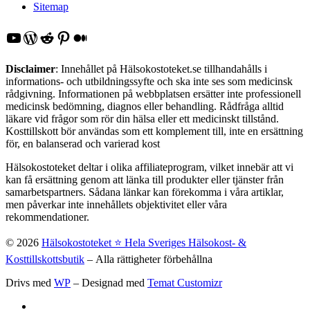
Sitemap
YouTube
WordPress
Reddit
Pinterest
Medium
Disclaimer
: Innehållet på Hälsokostoteket.se tillhandahålls i
informations- och utbildningssyfte och ska inte ses som medicinsk
rådgivning. Informationen på webbplatsen ersätter inte professionell
medicinsk bedömning, diagnos eller behandling. Rådfråga alltid
läkare vid frågor som rör din hälsa eller ett medicinskt tillstånd.
Kosttillskott bör användas som ett komplement till, inte en ersättning
för, en balanserad och varierad kost
Hälsokostoteket deltar i olika affiliateprogram, vilket innebär att vi
kan få ersättning genom att länka till produkter eller tjänster från
samarbetspartners. Sådana länkar kan förekomma i våra artiklar,
men påverkar inte innehållets objektivitet eller våra
rekommendationer.
© 2026
Hälsokostoteket ⭐️ Hela Sveriges Hälsokost- &
Kosttillskottsbutik
– Alla rättigheter förbehållna
Drivs med
WP
– Designad med
Temat Customizr