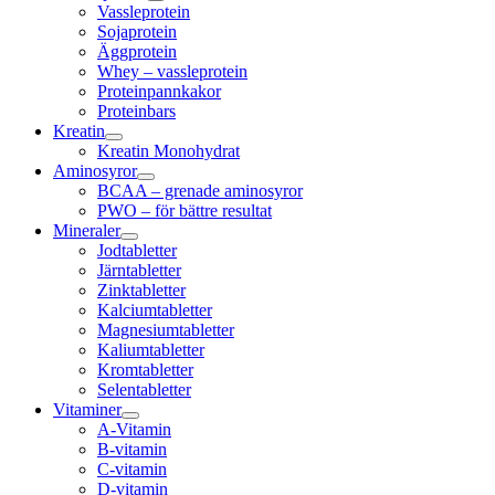
Vassleprotein
Sojaprotein
Äggprotein
Whey – vassleprotein
Proteinpannkakor
Proteinbars
Kreatin
Kreatin Monohydrat
Aminosyror
BCAA – grenade aminosyror
PWO – för bättre resultat
Mineraler
Jodtabletter
Järntabletter
Zinktabletter
Kalciumtabletter
Magnesiumtabletter
Kaliumtabletter
Kromtabletter
Selentabletter
Vitaminer
A-Vitamin
B-vitamin
C-vitamin
D-vitamin