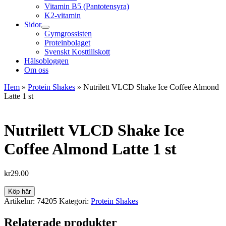
Vitamin B5 (Pantotensyra)
K2-vitamin
Sidor
Gymgrossisten
Proteinbolaget
Svenskt Kosttillskott
Hälsobloggen
Om oss
Hem
»
Protein Shakes
»
Nutrilett VLCD Shake Ice Coffee Almond
Latte 1 st
Nutrilett VLCD Shake Ice
Coffee Almond Latte 1 st
kr
29.00
Köp här
Artikelnr:
74205
Kategori:
Protein Shakes
Relaterade produkter