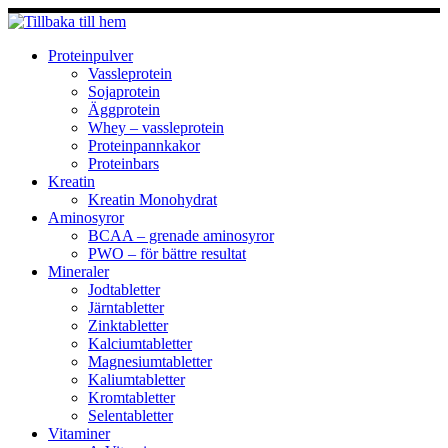
Hoppa
till
innehåll
Proteinpulver
Vassleprotein
Sojaprotein
Äggprotein
Whey – vassleprotein
Proteinpannkakor
Proteinbars
Kreatin
Kreatin Monohydrat
Aminosyror
BCAA – grenade aminosyror
PWO – för bättre resultat
Mineraler
Jodtabletter
Järntabletter
Zinktabletter
Kalciumtabletter
Magnesiumtabletter
Kaliumtabletter
Kromtabletter
Selentabletter
Vitaminer