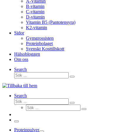
A-Vitamin
B-vitamin
C-vitamin
D-vitamin
Vitamin B5 (Pantotensyra)
K2-vitamin
Sidor
Gymgrossisten
Proteinbolaget
Svenskt Kosttillskott
Hälsobloggen
Om oss
Search
Sök
Sök
…
Search
Sök
Sök
Sök
…
Sök
…
Meny
Proteinpulver