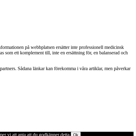
Informationen på webbplatsen ersätter inte professionell medicinsk
as som ett komplement till, inte en ersättning för, en balanserad och
betspartners. Sådana länkar kan förekomma i våra artiklar, men påverkar
er vi att anta att du godkänner detta.
Ok