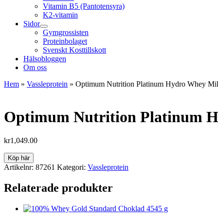
Vitamin B5 (Pantotensyra)
K2-vitamin
Sidor
Gymgrossisten
Proteinbolaget
Svenskt Kosttillskott
Hälsobloggen
Om oss
Hem
»
Vassleprotein
»
Optimum Nutrition Platinum Hydro Whey Mil
Optimum Nutrition Platinum H
kr
1,049.00
Köp här
Artikelnr:
87261
Kategori:
Vassleprotein
Relaterade produkter