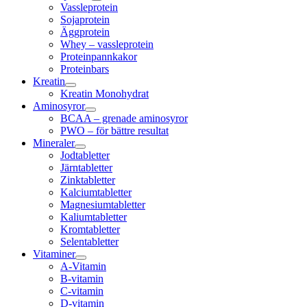
Vassleprotein
Sojaprotein
Äggprotein
Whey – vassleprotein
Proteinpannkakor
Proteinbars
Kreatin
Kreatin Monohydrat
Aminosyror
BCAA – grenade aminosyror
PWO – för bättre resultat
Mineraler
Jodtabletter
Järntabletter
Zinktabletter
Kalciumtabletter
Magnesiumtabletter
Kaliumtabletter
Kromtabletter
Selentabletter
Vitaminer
A-Vitamin
B-vitamin
C-vitamin
D-vitamin