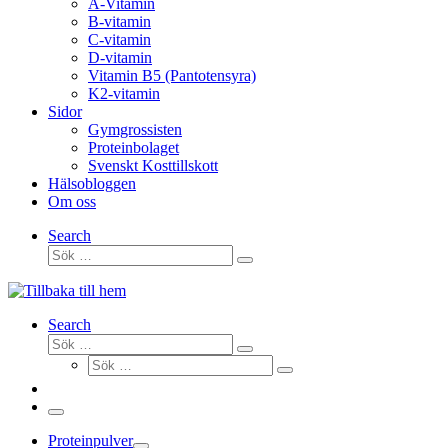
A-Vitamin
B-vitamin
C-vitamin
D-vitamin
Vitamin B5 (Pantotensyra)
K2-vitamin
Sidor
Gymgrossisten
Proteinbolaget
Svenskt Kosttillskott
Hälsobloggen
Om oss
Search
Sök
Sök
…
Search
Sök
Sök
Sök
…
Sök
…
Meny
Proteinpulver