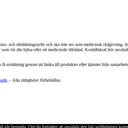
ations- och utbildningssyfte och ska inte ses som medicinsk rådgivning. 
som rör din hälsa eller ett medicinskt tillstånd. Kosttillskott bör använd
an få ersättning genom att länka till produkter eller tjänster från samar
butik
– Alla rättigheter förbehållna
en på vår hemsida. Om du fortsätter att använda den här webbplatsen komm