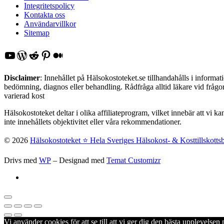
Integritetspolicy
Kontakta oss
Användarvillkor
Sitemap
YouTube
WordPress
Reddit
Pinterest
Medium
Disclaimer
: Innehållet på Hälsokostoteket.se tillhandahålls i inform
bedömning, diagnos eller behandling. Rådfråga alltid läkare vid frågor 
varierad kost
Hälsokostoteket deltar i olika affiliateprogram, vilket innebär att vi k
inte innehållets objektivitet eller våra rekommendationer.
© 2026
Hälsokostoteket ⭐️ Hela Sveriges Hälsokost- & Kosttillskotts
Drivs med
WP
– Designad med
Temat Customizr
Vi använder cookies för att se till att vi ger dig den bästa upplevels