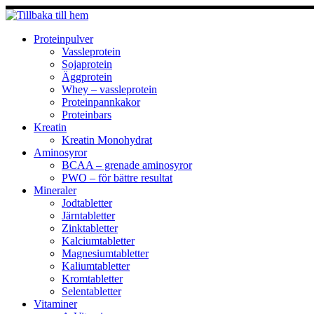
Hoppa
till
innehåll
Proteinpulver
Vassleprotein
Sojaprotein
Äggprotein
Whey – vassleprotein
Proteinpannkakor
Proteinbars
Kreatin
Kreatin Monohydrat
Aminosyror
BCAA – grenade aminosyror
PWO – för bättre resultat
Mineraler
Jodtabletter
Järntabletter
Zinktabletter
Kalciumtabletter
Magnesiumtabletter
Kaliumtabletter
Kromtabletter
Selentabletter
Vitaminer