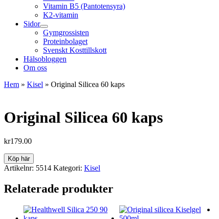
Vitamin B5 (Pantotensyra)
K2-vitamin
Sidor
Gymgrossisten
Proteinbolaget
Svenskt Kosttillskott
Hälsobloggen
Om oss
Hem
»
Kisel
»
Original Silicea 60 kaps
Original Silicea 60 kaps
kr
179.00
Köp här
Artikelnr:
5514
Kategori:
Kisel
Relaterade produkter