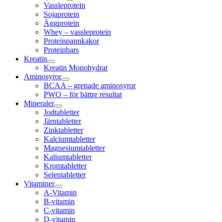
Vassleprotein
Sojaprotein
Äggprotein
Whey – vassleprotein
Proteinpannkakor
Proteinbars
Kreatin
Kreatin Monohydrat
Aminosyror
BCAA – grenade aminosyror
PWO – för bättre resultat
Mineraler
Jodtabletter
Järntabletter
Zinktabletter
Kalciumtabletter
Magnesiumtabletter
Kaliumtabletter
Kromtabletter
Selentabletter
Vitaminer
A-Vitamin
B-vitamin
C-vitamin
D-vitamin