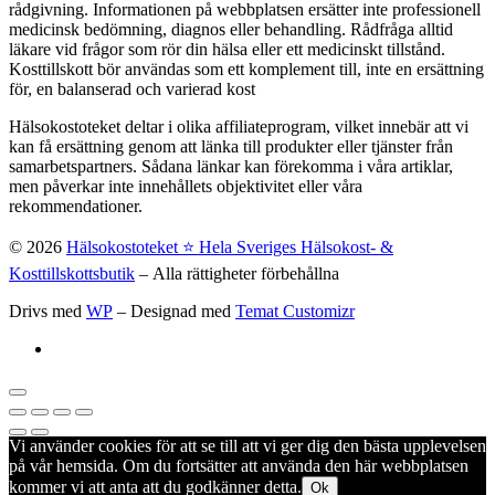
rådgivning. Informationen på webbplatsen ersätter inte professionell
medicinsk bedömning, diagnos eller behandling. Rådfråga alltid
läkare vid frågor som rör din hälsa eller ett medicinskt tillstånd.
Kosttillskott bör användas som ett komplement till, inte en ersättning
för, en balanserad och varierad kost
Hälsokostoteket deltar i olika affiliateprogram, vilket innebär att vi
kan få ersättning genom att länka till produkter eller tjänster från
samarbetspartners. Sådana länkar kan förekomma i våra artiklar,
men påverkar inte innehållets objektivitet eller våra
rekommendationer.
© 2026
Hälsokostoteket ⭐️ Hela Sveriges Hälsokost- &
Kosttillskottsbutik
– Alla rättigheter förbehållna
Drivs med
WP
– Designad med
Temat Customizr
Vi använder cookies för att se till att vi ger dig den bästa upplevelsen
på vår hemsida. Om du fortsätter att använda den här webbplatsen
kommer vi att anta att du godkänner detta.
Ok