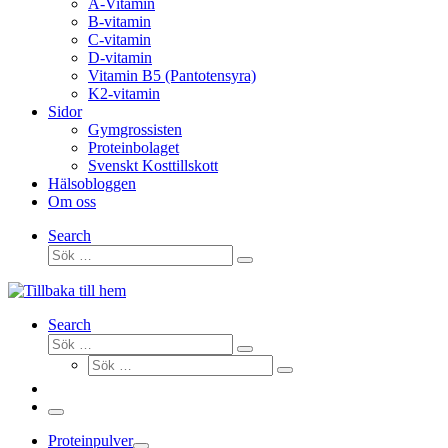
A-Vitamin
B-vitamin
C-vitamin
D-vitamin
Vitamin B5 (Pantotensyra)
K2-vitamin
Sidor
Gymgrossisten
Proteinbolaget
Svenskt Kosttillskott
Hälsobloggen
Om oss
Search
Sök
Sök
…
Search
Sök
Sök
Sök
…
Sök
…
Meny
Proteinpulver