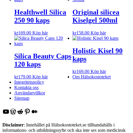
Healthwell Silica
Original silicea
250 90 kaps
Kiselgel 500ml
kr
169.00
Köp här
kr
158.00
Köp här
Holistic Kisel 90
Silica Beauty Caps
kaps
120 kaps
kr
169.00
Köp här
kr
179.00
Köp här
Om Hälsokostoteket
Integritetspolicy
Kontakta oss
Användarvillkor
Sitemap
YouTube
WordPress
Reddit
Pinterest
Medium
Disclaimer
: Innehållet på Hälsokostoteket.se tillhandahålls i
informations- och utbildningssyfte och ska inte ses som medicinsk