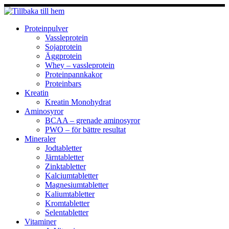
Hoppa
till
innehåll
Proteinpulver
Vassleprotein
Sojaprotein
Äggprotein
Whey – vassleprotein
Proteinpannkakor
Proteinbars
Kreatin
Kreatin Monohydrat
Aminosyror
BCAA – grenade aminosyror
PWO – för bättre resultat
Mineraler
Jodtabletter
Järntabletter
Zinktabletter
Kalciumtabletter
Magnesiumtabletter
Kaliumtabletter
Kromtabletter
Selentabletter
Vitaminer