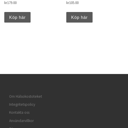
kr
179.00
kr
105.00
Köp här
Köp här
Om Hälsokostoteket
Integritetspolicy
Kontakta oss
Användarvillkor