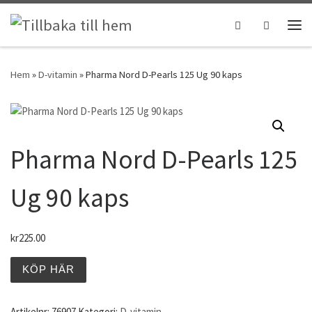
Hoppa till innehåll
Search
Men
Hem
»
D-vitamin
»
Pharma Nord D-Pearls 125 Ug 90 kaps
Pharma Nord D-Pearls 125
Ug 90 kaps
kr
225.00
KÖP HÄR
Artikelnr:
76907
Kategori:
D-vitamin