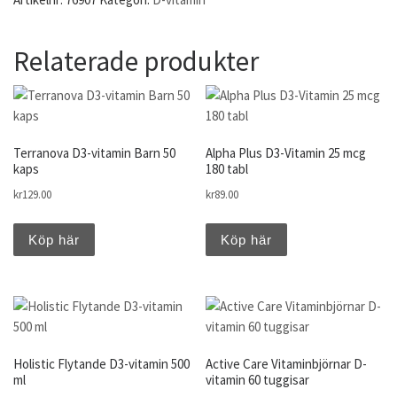
Relaterade produkter
Terranova D3-vitamin Barn 50
Alpha Plus D3-Vitamin 25 mcg
kaps
180 tabl
kr
129.00
kr
89.00
Köp här
Köp här
Holistic Flytande D3-vitamin 500
Active Care Vitaminbjörnar D-
ml
vitamin 60 tuggisar